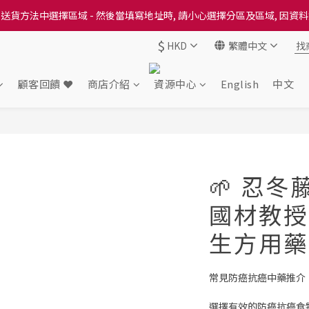
送貨方法中選擇區域 - 然後當填寫地址時, 請小心選擇分區及區域, 因資
送貨方法中選擇區域 - 然後當填寫地址時, 請小心選擇分區及區域, 因資
$
HKD
繁體中文
出本地培育田香雞、金棠雞、粵皇鷄及平原雞等，想食靚雞就要嚟《餸您
送貨方法中選擇區域 - 然後當填寫地址時, 請小心選擇分區及區域, 因資
顧客回饋 ❤️
商店介紹
資源中心
English
中文
🌱 忍冬
國材教授
生方用藥 
常見防癌抗癌中藥推介
選擇有效的防癌抗癌食