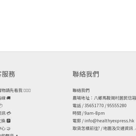
客服務
聯絡我們
請先看我 🙋🏻‍♀️
聯絡我們
線 🚚
農場地址：八鄉馬鞍崗村居民信箱

電話 / 35651770 / 95555280
訊 💳
時間 / 9am-8pm
 🅿️
電郵 /
info@healthyexpress.hk
心 🤝
取貨怎樣前往?
/
地圖及交通資訊

的聲音 🌷