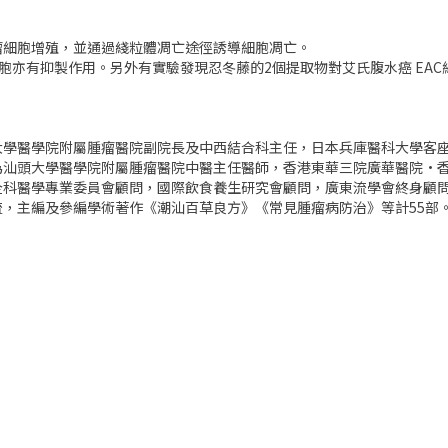
瘤細胞增殖，並通過綫粒體凋亡途徑誘導細胞凋亡。
瘤細胞亦有抑製作用。另外有實驗發現忍冬藤的2個提取物對艾氏腹水癌 EA
大學醫學院附屬腫瘤醫院副院長及中西結合科主任，日本兵庫醫科大學客
為汕頭大學醫學院附屬腫瘤醫院中醫主任醫師，香港東華三院廣華醫院·
全科醫學專業委員會顧問，國際飲食養生研究會顧問，廣東流學會終身顧
，主編及參編學術著作《潮汕百草良方》《常見腫瘤病防治》等計55部