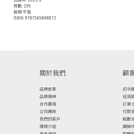
頁數: 195
裝幀:平裝
ISBN: 9787565848872
關於我們
顧
品牌故事
初次購物
品牌精神
送貨路
合作農場
訂單 
公司團隊
付款資
我們的客戶
點數兌換
傳媒介紹
調解中
會員通訊
聆聽你