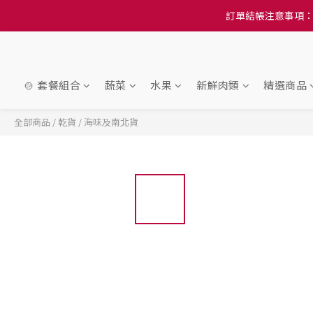
訂單結帳注意事項：
訂單結帳注意事項：
隆重推
訂單結帳注意事項：
🍲 套餐組合
蔬菜
水果
新鮮肉類
精選商品
全部商品
/
乾貨
/
海味及南北貨