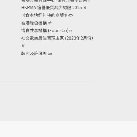
HKRMA 信譽優質網店認證 2025
🏅
《食本地鮮》特約商號
🥦🐟
香港綠色機構
🌱
惜食共享機構 (Food-Co)
🥗
社交電商最佳表現店家 (2023年2月份）
🏅
牌照及許可證
📜