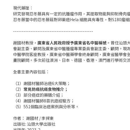
現代藥理：
研究發現忍冬藤具有一定的抗腫瘤作用，其提取物能夠抑制骨肉
忍冬藤當中的忍冬藤菇對卵巢癌Hela 細胞具有毒性，對S180
----------------------------------------------
謝國材教授，
廣東省人民政府授予廣東省名中醫稱號
。曾任汕頭
會副主委、顧問及廣東省中醫腫瘤專業委員會副主委、顧問。現
中醫學院客座教授，廣東省中醫藥學會終身顧問，廣東省醫學會
畫院顧問。多次前往澳洲、日本、德國、香港、澳門進行學術交流
全書主要內容包括：
（1）謝國材醫師治癌6大策略；
（2）
常見防癌抗癌食物推介；
（3）部分癌症的藥膳介紹；
（4）謝國材醫師8首抗癌經驗方；
（5）551個臨床治癌案例與分析等。
作者： 謝國材 / 李捍東
出版社: 汕頭大學出版社
出版年: 2023-2