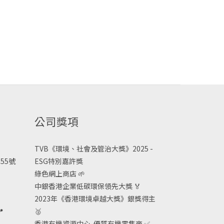
公司獎項
TVB《
環境、社會及管治大獎》2025 -
55號
ESG
特別嘉許獎
綠色網上商店
🌱
中銀香港企業低碳環保領先大獎
🏅
2023年《香港環境卓越大獎》銀獎得主

🥈
香港有機資源中心-優質有機零售商
✅