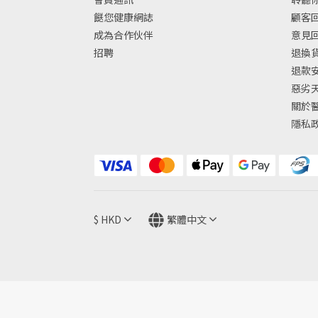
餸您健康網誌
顧客回
成為合作伙伴
意見
招聘
退換
退款
惡劣
關於
隱私
$
HKD
繁體中文