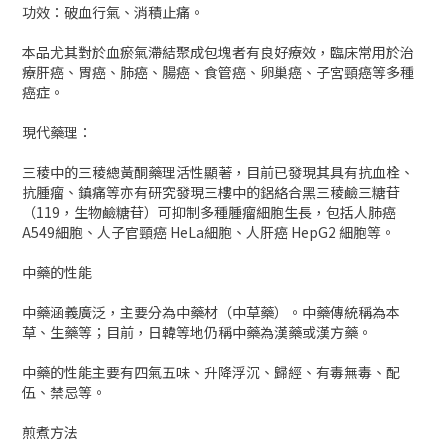
功效：破血行氣、消積止痛。
本品尤其對於血瘀氣滯結聚成包塊者有良好療效，臨床常用於治
療肝癌、胃癌、肺癌、腸癌、食管癌、卵巢癌、子宮頸癌等多種
癌症。
現代藥理：
三稜中的三稜總黃酮藥理活性顯著，目前已發現其具有抗血栓、
抗腫瘤、鎮痛等亦有研究發現三樓中的鋁絡合黑三稜鹼三糖苷
（119，生物鹼糖苷）可抑制多種腫瘤細胞生長，包括人肺癌
A549細胞、人子官頸癌 HeLa細胞、人肝癌 HepG2 細胞等。
中藥的性能
中藥涵義廣泛，主要分為中藥材（中草藥）。中藥傳統稱為本
草、生藥等；目前，日韓等地仍稱中藥為漢藥或漢方藥。
中藥的性能主要有四氣五味、升降浮沉、歸經、有毒無毒、配
伍、禁忌等。
煎煮方法