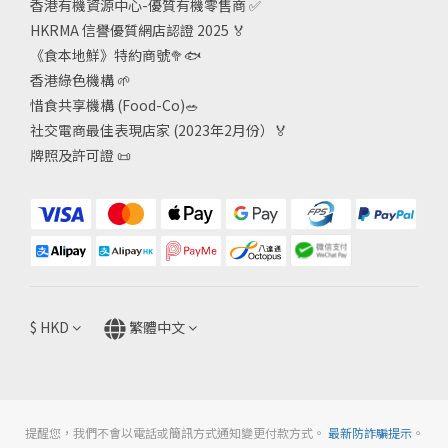
香港有機資源中心-優質有機零售商
✅
HKRMA 信譽優質網店認證 2025
🏅
《食本地鮮》特約商號
🥦🐟
香港綠色機構
🌱
惜食共享機構 (Food-Co)
🥗
社交電商最佳表現店家 (2023年2月份）🏅
牌照及許可證
📜
$
HKD
繁體中文
提醒您，我們不會以電話或簡訊方式通知變更付款方式。
最新防詐騙提示
。