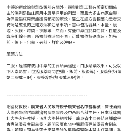
中藥的療效除與劑型類別有關外，還與制劑工藝有著密切關係，
由於湯劑是臨床應用中最常採用的劑型，而且大多由病家自製，
為保證臨床用藥能獲得預期的療效，醫生在處方會相應向患者交
待清楚煎煮的正確方法和注意事項。當中包括器具、水量、浸
泡、火候、時間、次數等。然而，有些中藥由於其性質、性能及
臨床用途不同，所需煎煮時間不同，可能需作特殊處理，如先
煎、後下、包煎、另煎、烊化及沖服。
服藥方法
口服，是臨床使用中藥的主要給藥途徑，口服給藥效果，可受以
下因素影響，包括服藥時間(空腹、飯前、飯後等)、服藥多少(每
劑二服或三服)、服藥冷熱(熱服或涼服)等。
----------------------------------------------
謝國材教授，
廣東省人民政府授予廣東省名中醫稱號
。曾任汕頭
大學醫學院附屬腫瘤醫院副院長及中西結合科主任，日本兵庫醫
科大學客座教授，深圳大學特約教授，廣東省中西醫結合腫瘤學
會專業委員會副主委、顧問及廣東省中醫腫瘤專業委員會副主
委、顧問。現為汕頭大學醫學院附屬腫瘤醫院中醫主任醫師，香