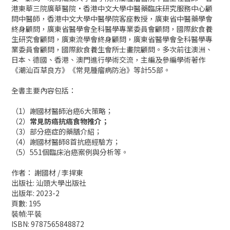
港東華三院廣華醫院·香港中文大學中醫藥臨床研究服務中心顧
問中醫師，香港中文大學中醫學院客座教授，廣東省中醫藥學會
終身顧問，廣東省醫學會全科醫學專業委員會顧問，國際飲食養
生研究會顧問，廣東流學會終身顧問，廣東省醫學會全科醫學專
業委員會顧問，國際飲食養生會所士畫院顧問。多次前往澳洲、
日本、德國、香港、澳門進行學術交流，主編及參編學術著作
《潮汕百草良方》《常見腫瘤病防治》等計55部。
全書主要內容包括：
（1）謝國材醫師治癌6大策略；
（2）
常見防癌抗癌食物推介；
（3）部分癌症的藥膳介紹；
（4）謝國材醫師8首抗癌經驗方；
（5）551個臨床治癌案例與分析等。
作者： 謝國材 / 李捍東
出版社: 汕頭大學出版社
出版年: 2023-2
頁數: 195
裝幀:平裝
ISBN: 9787565848872