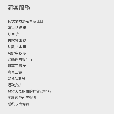
顧客服務
初次購物請先看我 🙋🏻‍♀️
送貨路線 🚚
訂單 📦
付款資訊 💳
點數兌換 🅿️
調解中心 🤝
聆聽你的聲音 🌷
顧客回饋 ❤️
意見回饋
退換貨政策
退款安排
惡劣天氣期間的送貨安排
🌬
關於醫學內容聲明
隱私政策聲明