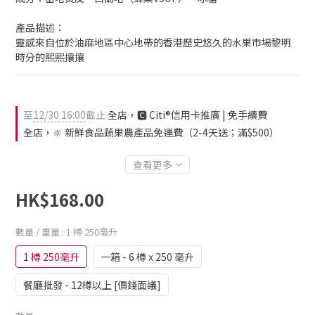
產品描述：
靈感來自位於油麻地區中心地帶的香港歷史悠久的水果市場黎明
時分的熙熙攘攘
至
12/30 16:00
截止
全店，🅲 Citi®信用卡推廣 | 免手續費
全店，🔆 新鮮食品蔬果農產品免運費（2-4天送；滿$500）
查看更多
HK$168.00
數量 / 重量
: 1 樽 250毫升
1 樽 250毫升
一箱 - 6 樽 x 250 毫升
餐廳批發 - 12樽以上 [價錢面議]