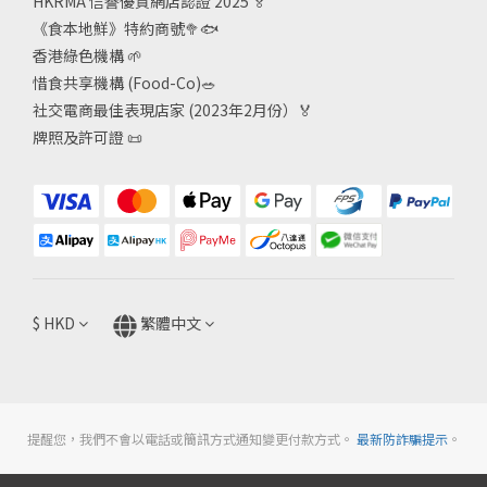
HKRMA 信譽優質網店認證 2025
🏅
《食本地鮮》特約商號
🥦🐟
香港綠色機構
🌱
惜食共享機構 (Food-Co)
🥗
社交電商最佳表現店家 (2023年2月份）🏅
牌照及許可證
📜
$
HKD
繁體中文
提醒您，我們不會以電話或簡訊方式通知變更付款方式。
最新防詐騙提示
。