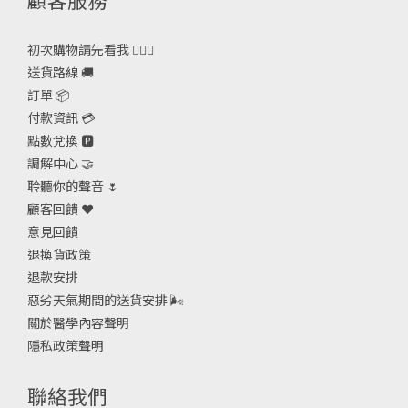
初次購物請先看我 🙋🏻‍♀️
送貨路線 🚚
訂單 📦
付款資訊 💳
點數兌換 🅿️
調解中心 🤝
聆聽你的聲音 🌷
顧客回饋 ❤️
意見回饋
退換貨政策
退款安排
惡劣天氣期間的送貨安排
🌬
關於醫學內容聲明
隱私政策聲明
聯絡我們