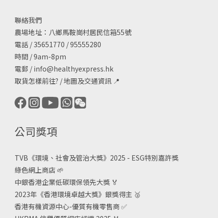
聯絡我們
農場地址：八鄉馬鞍崗村居民信箱55號
電話 / 35651770 / 95555280
時間 / 9am-8pm
電郵 /
info@healthyexpress.hk
取貨怎樣前往?
/
地圖及交通資訊
📍
公司獎項
TVB《
環境、社會及管治大獎》2025 - ESG
特別嘉許獎
綠色網上商店
🌱
中銀香港企業低碳環保領先大獎
🏅
2023年《香港環境卓越大獎》銀獎得主
🥈
香港有機資源中心-優質有機零售商
✅