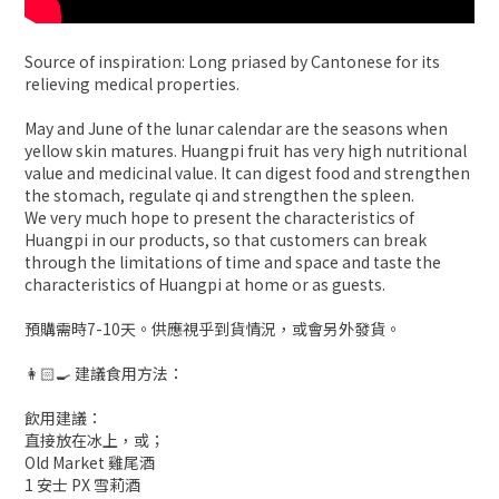
Source of inspiration: Long priased by Cantonese for its
relieving medical properties.
May and June of the lunar calendar are the seasons when
yellow skin matures. Huangpi fruit has very high nutritional
value and medicinal value. It can digest food and strengthen
the stomach, regulate qi and strengthen the spleen.
We very much hope to present the characteristics of
Huangpi in our products, so that customers can break
through the limitations of time and space and taste the
characteristics of Huangpi at home or as guests.
預購需時7-10天。供應視乎到貨情況，或會另外發貨。
👩🏻‍🍳 建議食用方法：
飲用建議：
直接放在冰上，或；
Old Market 雞尾酒
1 安士 PX 雪莉酒