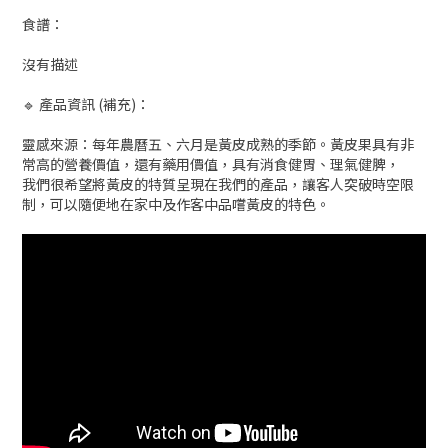
食譜：
沒有描述
🔹 產品資訊 (補充)：
靈感來源：每年農曆五、六月是黃皮成熟的季節。黃皮果具有非
常高的營養價值，還有藥用價值，具有消食健胃、理氣健脾，
我們很希望將黃皮的特質呈現在我們的產品，讓客人突破時空限
制，可以隨便地在家中及作客中品嚐黃皮的特色。