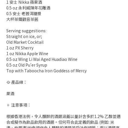
1 安士 Nikka 蘋果酒
0.5 oz 永利威陳年花雕酒
0.5 安士 老普洱糖漿
大杯茶鐵觀音茶菌
Serving suggestions:
Straight on ice, or;
Old Market Cocktail
1 oz PX Sherry
1 oz Nikka Apple Wine
0.5 oz Wing Li Wai Aged Huadiao Wine
0.5 oz Old Pu'er Syrup
Top with Taboocha Iron Goddess of Mercy
🥘 產品線：
果酒
🔅 注意事項：
根據香港法例，令人醺醉的酒類涵蓋以量計含多於1.2% 乙醇並適
合或擬作為飲品飲用的酒類。任何符合此定義的飲品 (例如: 米
酒、些厘酒)均會視作令人醺醉的酒類並受法例規管；而以酒類烹