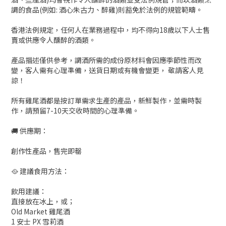
調的食品(例如: 酒心朱古力、醉雞)則豁免於法例的規管範疇。
香港法例規定，任何人在業務過程中，均不得向18歲以下人士售
賣或供應令人醺醉的酒類。
產品描述僅供參考，調酒所需的成份原材料會因應季節性而改
變，客人需有心理準備，送貨日期或有機會變更， 敬請客人見
諒！
所有雞尾酒都是按訂單需求生產的產品，新鮮製作，並需時製
作，請預留7-10天交收時間的心理準備。
🚚 供應期：
創作性產品，售完即罄
🥘 建議食用方法：
飲用建議：
直接放在冰上，或；
Old Market 雞尾酒
1 安士 PX 雪莉酒