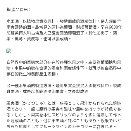
🛍 產品資訊：
水果酒，以植物果實為原料，發酵而成的酒精飲料。是人類最早
學會釀造的酒。最常見的原料為葡萄，製成葡萄酒，早在6000年
前蘇美爾人和古埃及人已經會釀造葡萄酒了。其他如梅子、蘋
果、黑莓、黃皮等，也可以製成酒。
自然界中的單糖大部分存在於各種水果之中，主要為葡萄糖和果
糖，水果中的糖在合適的溫度和濕度條件下，就可以被自然界中
存在的微生物發酵產生酒精。
另一種水果酒的製造方法，是將果實直接混入酒精飲料中，製成
雞尾酒。或是以蒸餾酒浸泡果實，之後製成酒。
果実酒（かじつしゅ）とは、狭義として果汁から作られた醸造
酒であり、一般に原料の果実の酸味や風味を持つのが特色であ
る。しかし、果実を中性スピリッツのような酒に浸漬して作っ
た混成酒のことも、俗に果実酒と呼ぶこともあり、欧米ではど
ちらも広義としてフルーツワインのカテゴリーに含まれる。