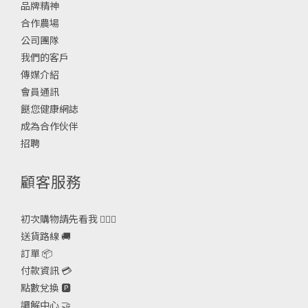
品牌精神
合作農場
公司團隊
我們的客戶
傳媒介紹
會員通訊
餸您健康網誌
成為合作伙伴
招聘
顧客服務
初次購物請先看我 🙋🏻‍♀️
送貨路線 🚚
訂單 📦
付款資訊 💳
點數兌換 🅿️
調解中心 🤝