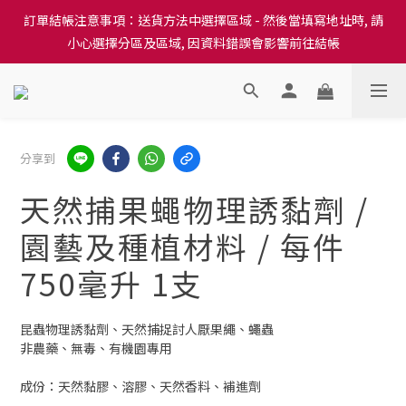
訂單結帳注意事項：送貨方法中選擇區域 - 然後當填寫地址時, 請
訂單結帳注意事項：送貨方法中選擇區域 - 然後當填寫地址時, 請
小心選擇分區及區域, 因資料錯誤會影響前往結帳
小心選擇分區及區域, 因資料錯誤會影響前往結帳
隆重推出本地培育田香雞、金棠雞、粵皇鷄及平原雞等，想食靚雞
就要嚟《餸您健康》
訂單結帳注意事項：送貨方法中選擇區域 - 然後當填寫地址時, 請
分享到
小心選擇分區及區域, 因資料錯誤會影響前往結帳
天然捕果蠅物理誘黏劑 /
園藝及種植材料 / 每件
750毫升 1支
昆蟲物理誘黏劑、天然捕捉討人厭果繩、蠅蟲
非農藥、無毒、有機園專用
成份：天然黏膠、溶膠、天然香料、補進劑