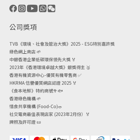
公司獎項
TVB《
環境、社會及管治大獎》2025 - ESG
特別嘉許獎
綠色網上商店
🌱
中銀香港企業低碳環保領先大獎
🏅
2023年《香港環境卓越大獎》銀獎得主
🥈
香港有機資源中心-優質有機零售商
✅
HKRMA 信譽優質網店認證 2025
🏅
《食本地鮮》特約商號
🥦🐟
香港綠色機構
🌱
惜食共享機構 (Food-Co)
🥗
社交電商最佳表現店家 (2023年2月份）🏅
牌照及許可證
📜