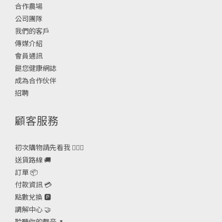
合作農場
公司團隊
我們的客戶
傳媒介紹
會員通訊
餸您健康網誌
成為合作伙伴
招聘
顧客服務
初次購物請先看我 🙋🏻‍♀️
送貨路線 🚚
訂單 📦
付款資訊 💳
點數兌換 🅿️
調解中心 🤝
聆聽你的聲音 🌷