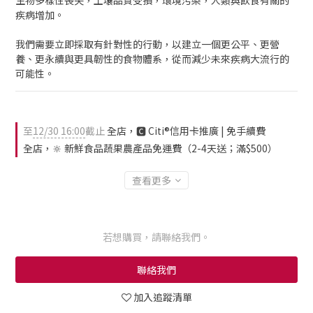
生物多樣性喪失，土壤品質受損，環境污染，人類與飲食有關的
疾病增加。
我們需要立即採取有針對性的行動，以建立一個更公平、更營
養、更永續與更具韌性的食物體系，從而減少未來疾病大流行的
可能性。
至
12/30 16:00
截止
全店，🅲 Citi®信用卡推廣 | 免手續費
全店，🔆 新鮮食品蔬果農產品免運費（2-4天送；滿$500）
查看更多
若想購買，請聯絡我們。
聯絡我們
加入追蹤清單