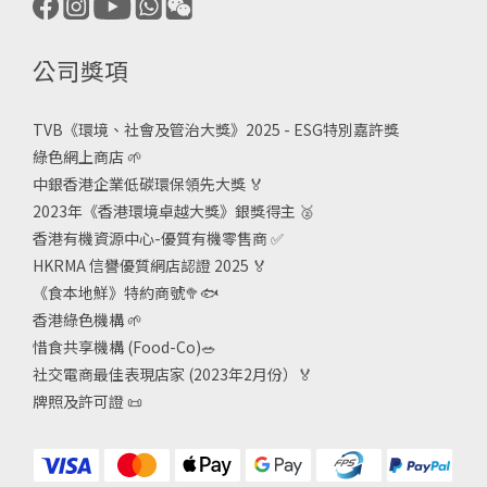
公司獎項
TVB《
環境、社會及管治大獎》2025 - ESG
特別嘉許獎
綠色網上商店
🌱
中銀香港企業低碳環保領先大獎
🏅
2023年《香港環境卓越大獎》銀獎得主
🥈
香港有機資源中心-優質有機零售商
✅
HKRMA 信譽優質網店認證 2025
🏅
《食本地鮮》特約商號
🥦🐟
香港綠色機構
🌱
惜食共享機構 (Food-Co)
🥗
社交電商最佳表現店家 (2023年2月份）🏅
牌照及許可證
📜