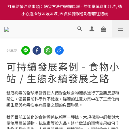
訂單結帳注意事項：送貨方法中選擇區域 - 然後當填寫地址時, 請
訂單結帳注意事項：送貨方法中選擇區域 - 然後當填寫地址時, 請
小心選擇分區及區域, 因資料錯誤會影響前往結帳
小心選擇分區及區域, 因資料錯誤會影響前往結帳
隆重推出本地培育田香雞、金棠雞、粵皇鷄及平原雞等，想食靚雞
就要嚟《餸您健康》
訂單結帳注意事項：送貨方法中選擇區域 - 然後當填寫地址時, 請
分享到
小心選擇分區及區域, 因資料錯誤會影響前往結帳
可持續發展案例 - 食物小
站 / 生態永續發展之路
新冠病毒的全球爆發促使人們對全球食物體系進行了重要反思和
關注。儘管目前科學尚不確定，媒體的注意力集中在了工業化肉
類生產與病毒性疾病傳播之間的負面聯繫。
我們目前工業化的食物體係依賴單一種植、大規模集中飼養與大
量使用農業藥物、抗生素等投入品。這些做法的環境後果如何？