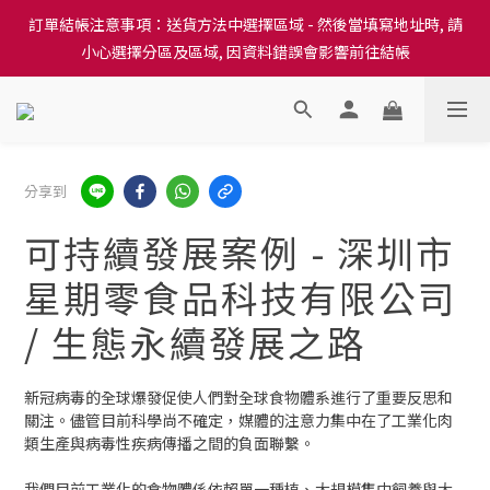
訂單結帳注意事項：送貨方法中選擇區域 - 然後當填寫地址時, 請
訂單結帳注意事項：送貨方法中選擇區域 - 然後當填寫地址時, 請
小心選擇分區及區域, 因資料錯誤會影響前往結帳
小心選擇分區及區域, 因資料錯誤會影響前往結帳
隆重推出本地培育田香雞、金棠雞、粵皇鷄及平原雞等，想食靚雞
就要嚟《餸您健康》
訂單結帳注意事項：送貨方法中選擇區域 - 然後當填寫地址時, 請
分享到
小心選擇分區及區域, 因資料錯誤會影響前往結帳
可持續發展案例 - 深圳市
星期零食品科技有限公司
/ 生態永續發展之路
新冠病毒的全球爆發促使人們對全球食物體系進行了重要反思和
關注。儘管目前科學尚不確定，媒體的注意力集中在了工業化肉
類生產與病毒性疾病傳播之間的負面聯繫。
我們目前工業化的食物體係依賴單一種植、大規模集中飼養與大