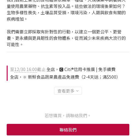
量使用農業藥物、抗生素等投入品。這些做法的環境後果如何？
生物多樣性喪失，土壤品質受損，環境污染，人類與飲食有關的
疾病增加。
我們需要立即採取有針對性的行動，以建立一個更公平、更營
養、更永續與更具韌性的食物體系，從而減少未來疾病大流行的
可能性。
至
12/30 16:00
截止
全店，🅲 Citi®信用卡推廣 | 免手續費
全店，🔆 新鮮食品蔬果農產品免運費（2-4天送；滿$500）
查看更多
若想購買，請聯絡我們。
聯絡我們