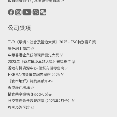
取貨怎樣前往?
/
地圖及交通資訊
📍
公司獎項
TVB《
環境、社會及管治大獎》2025 - ESG
特別嘉許獎
綠色網上商店
🌱
中銀香港企業低碳環保領先大獎
🏅
2023年《香港環境卓越大獎》銀獎得主
🥈
香港有機資源中心-優質有機零售商
✅
HKRMA 信譽優質網店認證 2025
🏅
《食本地鮮》特約商號
🥦🐟
香港綠色機構
🌱
惜食共享機構 (Food-Co)
🥗
社交電商最佳表現店家 (2023年2月份）🏅
牌照及許可證
📜