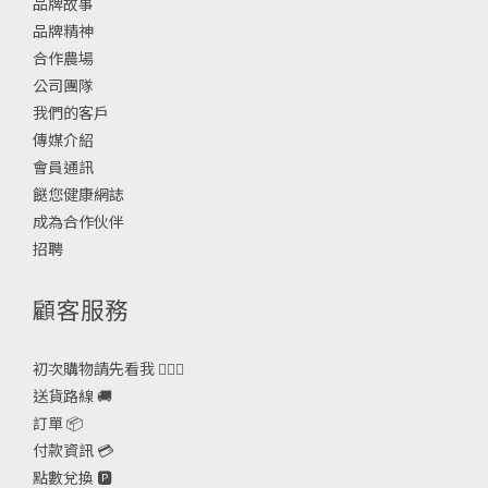
品牌故事
品牌精神
合作農場
公司團隊
我們的客戶
傳媒介紹
會員通訊
餸您健康網誌
成為合作伙伴
招聘
顧客服務
初次購物請先看我 🙋🏻‍♀️
送貨路線 🚚
訂單 📦
付款資訊 💳
點數兌換 🅿️