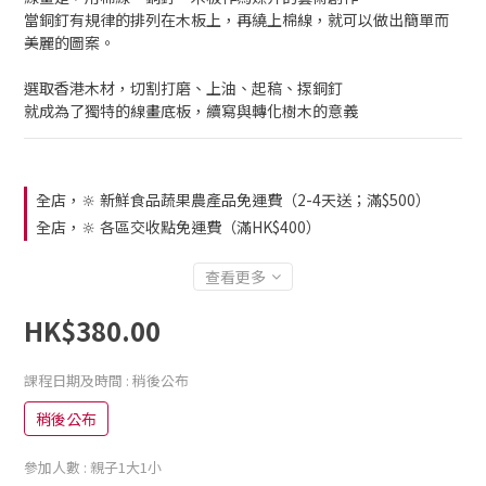
當銅釘有規律的排列在木板上，再繞上棉線，就可以做出簡單而
美麗的圖案。
選取香港木材，切割打磨、上油、起稿、揼銅釘
就成為了獨特的線畫底板，續寫與轉化樹木的意義
全店，🔆 新鮮食品蔬果農產品免運費（2-4天送；滿$500）
全店，🔆 各區交收點免運費（滿HK$400）
查看更多
HK$380.00
課程日期及時間
: 稍後公布
稍後公布
參加人數
: 親子1大1小