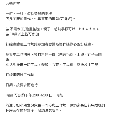
活動內容
一釘、一線，勾勒美麗的圖樣
既是美麗的畫作，也是實用的掛勾(可拆式)。
🐳 不需木工/繪畫基礎，親子一起動手很可以~ 👨‍👩‍👧👨‍👩‍👦
🐳 10歲以上皆可參加
釘線畫體驗工作坊讓參加者認識及製作迷你心型釘線畫。
參與本工作坊將可獲材料包一份（內有毛線、木磚、釘子及圖
紙）
本活動提供一切工具﹕鐵鎚、衣夾、工具鉗、膠紙及手工墊
釘線畫體驗工作坊
日期：按要求而進行
時間: 可預約下午2:00~6:00 任一時段
備注﹕如小朋友與家長一同參與工作坊，建議家長自行完成揼釘
程序及存放好釘子，敬請注意安全。