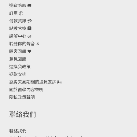
送貨路線 🚚
訂單 📦
付款資訊 💳
點數兌換 🅿️
調解中心 🤝
聆聽你的聲音 🌷
顧客回饋 ❤️
意見回饋
退換貨政策
退款安排
惡劣天氣期間的送貨安排
🌬
關於醫學內容聲明
隱私政策聲明
聯絡我們
聯絡我們