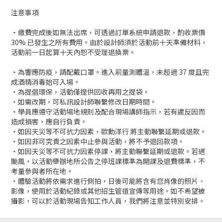
注意事項
・繳費完成後如無法出席，可透過訂單系統申請退款，酌收票價
30% 已發生之所有費用。由於設計師須於活動前十天準備材料，
活動前一日起算十天內恕不受理退換票。
・為響應防疫，請配戴口罩。進入前量測體溫，未超過 37 度且完
成酒精消毒始可入場。
・為提倡環保，活動僅提供回收再用之提袋。
・如需改期，可私訊設計師聯繫修改日期時間。
・學員應遵守活動場地規則及配合現場講師指示，若有違反因而
造成損害，應自行負責。
・如因天災等不可抗力因素，歐勳洋行 將主動聯繫延期或退款。
・如因非可究責之因素中止參與活動，將不予退回款項。
・如因天災等不可抗力因素停課，將主動聯繫延期或退款。若遇
颱風，以活動舉辦地所公告之停班課標準為開課及退費標準，不
考量參與者所在地。
・體驗活動將依需求進行側拍，日後可能將含有您肖像的照片、
影像，使用於活動紀錄或其他招生管道宣傳等用途。如不希望被
攝影，可以於活動現場告知工作人員，我們將注意並特別安排。