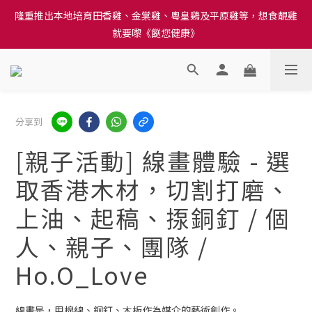
隆重推出本地培育田香雞、金棠雞、粵皇鷄及平原雞等，想食靚雞
訂單結帳注意事項：送貨方法中選擇區域 - 然後當填寫地址時, 請
就要嚟《餸您健康》
小心選擇分區及區域, 因資料錯誤會影響前往結帳
訂單結帳注意事項：送貨方法中選擇區域 - 然後當填寫地址時, 請
小心選擇分區及區域, 因資料錯誤會影響前往結帳
分享到
[親子活動] 線畫體驗 - 選
取香港木材，切割打磨、
上油、起稿、揼銅釘 / 個
人、親子、團隊 /
Ho.O_Love
線畫是，用棉線、銅釘、木板作為媒介的藝術創作。