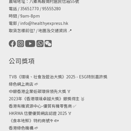
農場地址：八鄉馬鞍崗村居民信箱55號
電話 / 35651770 / 95555280
時間 / 9am-8pm
電郵 /
info@healthyexpress.hk
取貨怎樣前往?
/
地圖及交通資訊
📍
公司獎項
TVB《
環境、社會及管治大獎》2025 - ESG
特別嘉許獎
綠色網上商店
🌱
中銀香港企業低碳環保領先大獎
🏅
2023年《香港環境卓越大獎》銀獎得主
🥈
香港有機資源中心-優質有機零售商
✅
HKRMA 信譽優質網店認證 2025
🏅
《食本地鮮》特約商號
🥦🐟
香港綠色機構
🌱