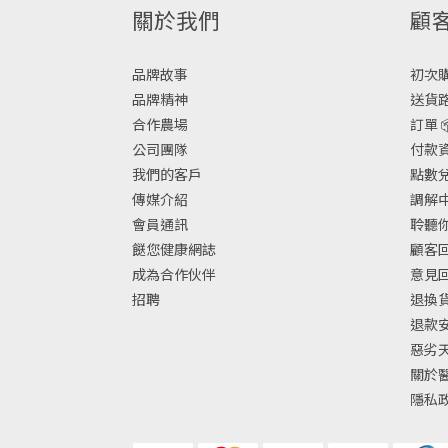
關於我們
顧
品牌故事
初次購物
品牌精神
送貨路
合作農場
訂單 
公司團隊
付款資
我們的客戶
點數兌換
傳媒介紹
調解中
會員通訊
聆聽你
餸您健康網誌
顧客回
成為合作伙伴
意見
招聘
退換
退款
惡劣
關於
隱私