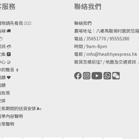
客服務
聯絡我們
請先看我 🙋🏻‍♀️
聯絡我們
線 🚚
農場地址：八鄉馬鞍崗村居民信箱

電話 / 35651770 / 95555280
訊 💳
時間 / 9am-8pm
 🅿️
電郵 /
info@healthyexpress.hk
心 🤝
取貨怎樣前往?
/
地圖及交通資訊

的聲音 🌷
饋 ❤️
回饋
貨政策
安排
天氣期間的送貨安排
🌬
醫學內容聲明
政策聲明