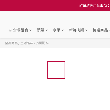
訂單結帳注意事項：
訂單結帳注意事項：
隆重推
訂單結帳注意事項：
🍲 套餐組合
蔬菜
水果
新鮮肉類
精選商品
全部商品
/
生活品味
/
有機肥料