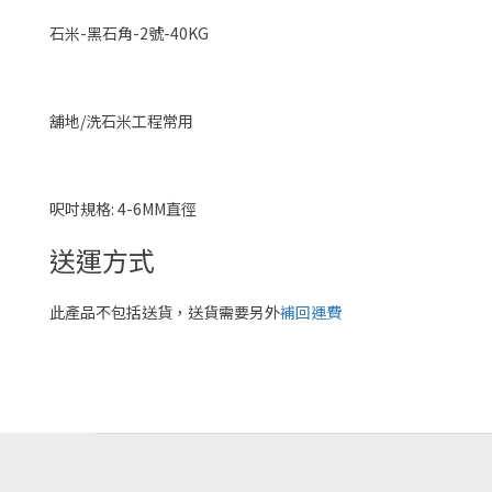
石米-黑石角-2號-40KG
舖地/洗石米工程常用
呎吋規格: 4-6MM直徑
送運方式
此產品不包括送貨，送貨需要另外
補回運費