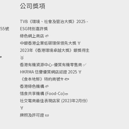
公司獎項
TVB《
環境、社會及管治大獎》2025 -
55號
ESG
特別嘉許獎
綠色網上商店
🌱
中銀香港企業低碳環保領先大獎
🏅
2023年《香港環境卓越大獎》銀獎得主

🥈
香港有機資源中心-優質有機零售商
✅
HKRMA 信譽優質網店認證 2025
🏅
《食本地鮮》特約商號
🥦🐟
香港綠色機構
🌱
惜食共享機構 (Food-Co)
🥗
社交電商最佳表現店家 (2023年2月份）
🏅
牌照及許可證
📜