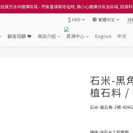
送貨方法中選擇區域 - 然後當填寫地址時, 請小心選擇分區及區域, 因資
送貨方法中選擇區域 - 然後當填寫地址時, 請小心選擇分區及區域, 因資
$
HKD
繁體中文
出本地培育田香雞、金棠雞、粵皇鷄及平原雞等，想食靚雞就要嚟《餸您
送貨方法中選擇區域 - 然後當填寫地址時, 請小心選擇分區及區域, 因資
顧客回饋 ❤️
商店介紹
資源中心
English
中文
石米-黑角
植石料 /
石米-黑石角-2號-40KG
舖地/洗石米工程常用