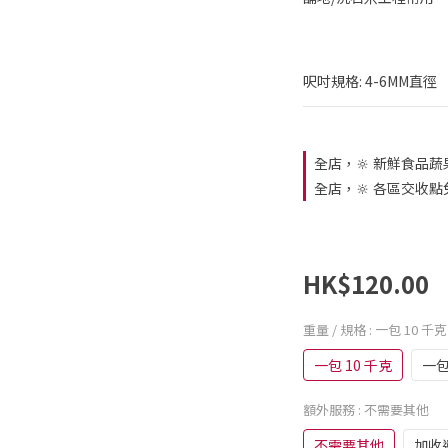
呎吋規格: 4-6MM直徑
全店，🔆 新鮮食品蔬
全店，🔆 各區交收點
HK$120.00
重量 / 規格
: 一包 10 千克
一包 10 千克
一包
額外服務
: 不需要其他
不需要其他
加收