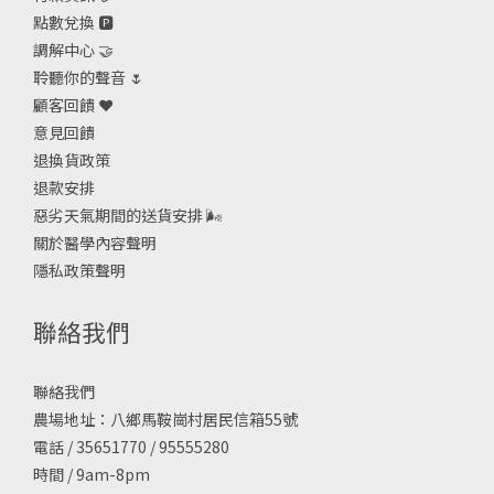
點數兌換 🅿️
調解中心 🤝
聆聽你的聲音 🌷
顧客回饋 ❤️
意見回饋
退換貨政策
退款安排
惡劣天氣期間的送貨安排
🌬
關於醫學內容聲明
隱私政策聲明
聯絡我們
聯絡我們
農場地址：八鄉馬鞍崗村居民信箱55號
電話 / 35651770 / 95555280
時間 / 9am-8pm