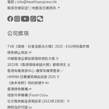
電郵 /
info@healthyexpress.hk
取貨怎樣前往?
/
地圖及交通資訊
📍
公司獎項
TVB《
環境、社會及管治大獎》2025 - ESG
特別嘉許獎
綠色網上商店
🌱
中銀香港企業低碳環保領先大獎
🏅
2023年《香港環境卓越大獎》銀獎得主
🥈
香港有機資源中心-優質有機零售商
✅
HKRMA 信譽優質網店認證 2025
🏅
《食本地鮮》特約商號
🥦🐟
香港綠色機構
🌱
惜食共享機構 (Food-Co)
🥗
社交電商最佳表現店家 (2023年2月份）🏅
牌照及許可證
📜