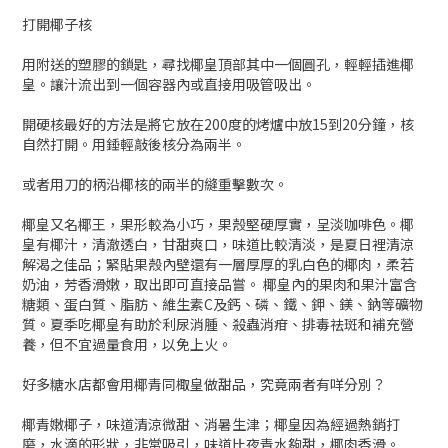
打開椰子核
用附送的塑膠的鎖匙，尋找椰皇頂部其中一個圓孔，輕輕插進椰
皇。讓汁流出到一個容器內或直接用吸管吸出。
開硬核最好的方法是將它放在200度的烤爐中放15到20分鐘，核
自然打開。用錘輕敲後核分為兩半。
或者用刀的柄沿椰核的兩半的縫重擊數次。
椰皇又名椰王，果形較為小巧，果殼堅硬厚實，呈淡咖啡色。椰
皇有椰汁，清澈透白，甘甜爽口，味道比較清淡，是夏日裡清涼
解渴之佳品；緊貼果殼內壁還有一層厚厚的乳白色的椰肉，柔若
奶油，芳香滑嫩，取出即可直接品嘗。 椰皇內的果肉和果汁富含
糖類、蛋白質、脂肪、維生素C及鈣、磷、鐵、鉀、鎂、鈉等礦物
質。夏季吃椰皇有助於利尿消腫、殺蟲消疳、排毒祛斑和補充營
養，但不宜過量食用，以免上火。
好多糖水店都會用椰青同棷皇做甜品，究竟兩者有咩分別？
椰青嫩椰子，味道清涼微甜、消暑生津；椰皇因為經過熱銷打
磨，水滴的形狀，非常吸引，味道比夜青水夠甜，椰肉香滑。