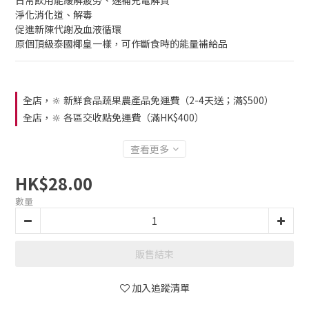
日常飲用能緩解疲勞、速補充電解質
淨化消化道、解毒
促進新陳代謝及血液循環
原個頂級泰國椰皇一樣，可作斷食時的能量補給品
全店，🔆 新鮮食品蔬果農產品免運費（2-4天送；滿$500）
全店，🔆 各區交收點免運費（滿HK$400）
查看更多
HK$28.00
數量
販售結束
加入追蹤清單