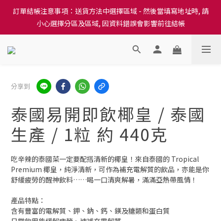
訂單結帳注意事項：送貨方法中選擇區域 - 然後當填寫地址時, 請
訂單結帳注意事項：送貨方法中選擇區域 - 然後當填寫地址時, 請
小心選擇分區及區域, 因資料錯誤會影響前往結帳
小心選擇分區及區域, 因資料錯誤會影響前往結帳
隆重推出本地培育田香雞、金棠雞、粵皇鷄及平原雞等，想食靚雞
就要嚟《餸您健康》
訂單結帳注意事項：送貨方法中選擇區域 - 然後當填寫地址時, 請
分享到
小心選擇分區及區域, 因資料錯誤會影響前往結帳
泰國易開即飲椰皇 / 泰國
生產 / 1粒 約 440克
吃辛辣的泰國菜一定要配搭清新的椰皇！來自泰國的 Tropical 
Premium 椰皇，純淨清新，可作為補充電解質的飲品，亦能是你
舒緩疲勞的醒神飲料……喝一口清爽解暑，滿滿亞熱帶風情！
產品特點：
含有豐富的電解質、鉀、鈉、鈣、鎂及糖類和蛋白質