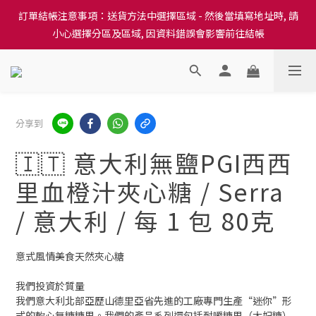
訂單結帳注意事項：送貨方法中選擇區域 - 然後當填寫地址時, 請
訂單結帳注意事項：送貨方法中選擇區域 - 然後當填寫地址時, 請
小心選擇分區及區域, 因資料錯誤會影響前往結帳
小心選擇分區及區域, 因資料錯誤會影響前往結帳
隆重推出本地培育田香雞、金棠雞、粵皇鷄及平原雞等，想食靚雞
就要嚟《餸您健康》
訂單結帳注意事項：送貨方法中選擇區域 - 然後當填寫地址時, 請
分享到
小心選擇分區及區域, 因資料錯誤會影響前往結帳
🇮🇹 意大利無鹽PGI西西
里血橙汁夾心糖 / Serra
/ 意大利 / 每 1 包 80克
意式風情美食天然夾心糖
我們投資於質量
我們意大利北部亞歷山德里亞省先進的工廠專門生產“迷你”形
式的軟心無糖糖果。我們的產品系列還包括耐嚼糖果（太妃糖）