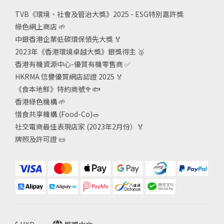
TVB《
環境、社會及管治大獎》2025 - ESG
特別嘉許獎
綠色網上商店
🌱
中銀香港企業低碳環保領先大獎
🏅
2023年《香港環境卓越大獎》銀獎得主
🥈
香港有機資源中心-優質有機零售商
✅
HKRMA 信譽優質網店認證 2025
🏅
《食本地鮮》特約商號
🥦🐟
香港綠色機構
🌱
惜食共享機構 (Food-Co)
🥗
社交電商最佳表現店家 (2023年2月份）🏅
牌照及許可證
📜