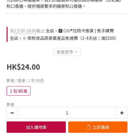
和口香糖，提供種類繁多的糖果和口香糖。
至
12/30 16:00
截止
全店，🅲 Citi®信用卡推廣 | 免手續費
全店，🔆 新鮮食品蔬果農產品免運費（2-4天送；滿$500）
查看更多
HK$24.00
數量 / 重量
: 1 包 80克
1 包 80克
數量
加入購物車
立即購買