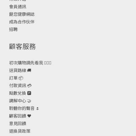
會員通訊
餸您健康網誌
成為合作伙伴
招聘
顧客服務
初次購物請先看我 🙋🏻‍♀️
送貨路線 🚚
訂單 📦
付款資訊 💳
點數兌換 🅿️
調解中心 🤝
聆聽你的聲音 🌷
顧客回饋 ❤️
意見回饋
退換貨政策