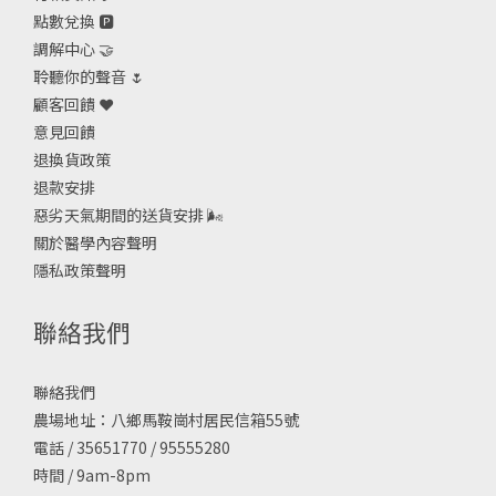
點數兌換 🅿️
調解中心 🤝
聆聽你的聲音 🌷
顧客回饋 ❤️
意見回饋
退換貨政策
退款安排
惡劣天氣期間的送貨安排
🌬
關於醫學內容聲明
隱私政策聲明
聯絡我們
聯絡我們
農場地址：八鄉馬鞍崗村居民信箱55號
電話 / 35651770 / 95555280
時間 / 9am-8pm