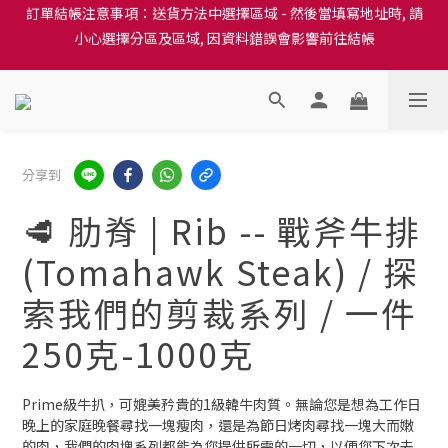
訂單結帳注意事項：送貨方法中選擇區域 - 然後當填寫地址時, 請
隆重推出本地培育田香雞、金棠雞、粵皇鷄及平原雞等，想食靚雞
小心選擇分區及區域, 因資料錯誤會影響前往結帳
就要嚟《餸您健康》
訂單結帳注意事項：送貨方法中選擇區域 - 然後當填寫地址時, 請
小心選擇分區及區域, 因資料錯誤會影響前往結帳
分享到
🥩 肋脊 | Rib -- 戰斧牛排
(Tomahawk Steak) / 探
索我們的剪裁系列 / 一件
250克-1000克
Prime級牛扒，可媲美矜貴的1級韓牛肉質。無論您是想為工作日
晚上的家庭晚餐尋找一塊瘦肉，還是為節日烤肉尋找一塊大而嫩
的肉，我們的肉塊系列都能為您提供所需的一切，以便您下次去