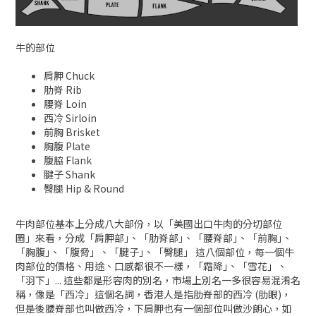
牛的部位
肩胛 Chuck
肋脊 Rib
腰脊 Loin
西冷 Sirloin
前胸 Brisket
胸腹 Plate
腹脇 Flank
腱子 Shank
臀腿 Hip & Round
牛肉部位基本上分成八大部份，以「美國出口牛肉的分切部位
圖」來看，分成「肩胛部｣、「肋脊部｣、「腰脊部｣、「前胸｣、
「胸腹｣、「腹脅」、「腱子｣、「臀腿」 這八個部位，每一個牛
肉部位的價格、用途、口感都很不一樣，「霜降｣、「雪花」、
「羽下」... 這些都是形容肉的別名，市場上別名一多很容易混淆名
稱，像是「西冷」這個名詞，香港人是指肋脊部的西冷 (肋眼)，
但是後腰脊部也叫做西冷，下肩胛也有一個部位叫做沙朗心，如