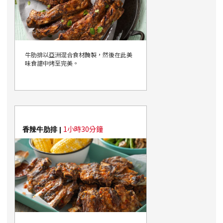
牛肋排以亞洲混合食材醃製，然後在此美
味食譜中烤至完美。
1小時30分鐘
香辣牛肋排 |