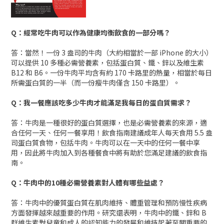
Q：經常吃牛肉可以作為健康均衡飲食的一部分嗎？
答：當然！一份 3 盎司的牛肉（大約相當於一部 iPhone 的大小）
可以提供 10 多種必需營養素，包括蛋白質、鐵、鋅以及維生素
B12 和 B6。一份牛肉平均含有約 170 卡路里的熱量，相當於每日
所需蛋白質的一半（而一份瘦牛肉僅含 150 卡路里）。
Q：我一餐應該吃多少牛肉才能滿足我每日的蛋白質需求？
答：牛肉是一種很好的蛋白質選擇，也是必需營養素的來源，適
合任何一天、任何一餐享用！飲食指南建議成年人每天食用 5.5 盎
司蛋白質食物，包括牛肉。牛肉可以在一天中的任何一餐中享
用，因此將牛肉加入到各種餐食中將有助於您滿足建議的飲食指
南。
Q：牛肉中的10種必需營養素對人體有哪些益處？
答：牛肉中的優質蛋白質在肌肉維持、體重管理和預防慢性疾病
方面發揮越來越重要的作用。研究還表明，牛肉中的鐵、鋅和 B
群維生素對兒童和成人的認知能力的發展和維持起著至關重要的