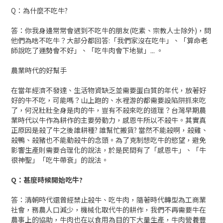
Q：為什麼不吃牛?
答：你我身邊常常會遇到不吃牛的朋友(吃素、宗教人士除外)，問
他們為啥不吃牛？大部分都回答:「我們家沒在吃牛」、「算命老
師說吃了運勢會不好」、「吃牛肉會下地獄」... 。
農業時代的好幫手
在當年經濟不發達、生活物資缺乏並需要蛋白質的年代，放著好
好的牛不吃，可能嗎？山上跑的、水裡游的都需要設陷阱抓來吃
了，何況壯壯全身是肉的牛，豈有不殺來吃的道理？台灣早期農
業時代以牛作為耕作的主要勞動力，感恩牛所以不殺牛。其實真
正原因是殺了牛之後誰耕種? 誰幫忙搬貨? 當然不能殺啊，殺雞、
殺鴨、殺豬也不能動殺牛的念頭。為了克制想吃牛的慾望，避免
影響生產則需要合理化的說法，於是民間有了「感恩牛」、「牛
很神聖」「吃牛帶衰」的說法。
Q：甚麼時候開始吃牛?
答：清朝時代還曾經禁止殺牛、吃牛肉，隨著時代轉型為工商業
社會，務農人口減少，機械化取代牛的耕作，我們不再需要牛在
農事上的協助，牛肉也在以食用為目的下大量生產，牛肉營養豐