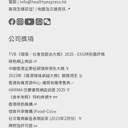
電郵 /
info@healthyexpress.hk
取貨怎樣前往?
/
地圖及交通資訊
📍
公司獎項
TVB《
環境、社會及管治大獎》2025 - ESG
特別嘉許獎
綠色網上商店
🌱
中銀香港企業低碳環保領先大獎
🏅
2023年《香港環境卓越大獎》銀獎得主
🥈
香港有機資源中心-優質有機零售商
✅
HKRMA 信譽優質網店認證 2025
🏅
《食本地鮮》特約商號
🥦🐟
香港綠色機構
🌱
惜食共享機構 (Food-Co)
🥗
社交電商最佳表現店家 (2023年2月份）🏅
牌照及許可證
📜