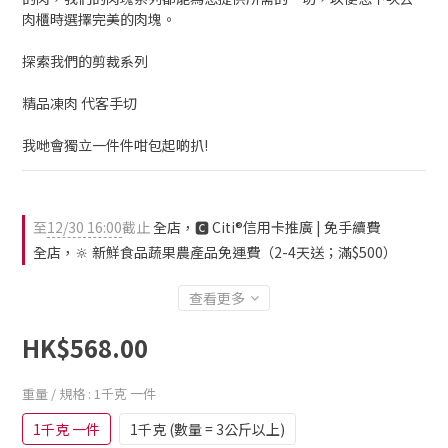
肉櫃時選擇完美的肉塊。
探索我們的剪裁系列
精品凍肉 代客手切
我哋會獨立一件件咁包起啲扒!
至
12/30 16:00
截止
全店，🅲 Citi®信用卡推廣 | 免手續費
全店，🔆 新鮮食品蔬果農產品免運費（2-4天送；滿$500）
查看更多
HK$568.00
重量 / 規格
: 1千克 一件
1千克 一件
1千克 (數量 = 3公斤以上)