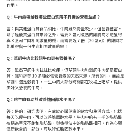
作用。
Q：牛肉能帶給我哪些蛋白質所不具備的營養益處？
答：與其他蛋白質食品相比，牛肉雖然份量較少，但營養豐富。
除了是優質蛋白質來源之外，需要 8 盎司煮熟的雞胸肉才能獲得
與 3 盎司牛肉相同數量的鐵，而需要近 7 倍（20 盎司）的雞肉才
能獲得與一份牛肉相同數量的鋅！
Q：草飼牛肉比穀飼牛肉更有營養嗎？
答：雖然草飼牛肉往往比較瘦，但草飼牛肉和穀飼牛肉都是蛋白
質、鐵和鋅等 10 多種必需營養素的天然來源。所有的牛，無論是
草養牛還是穀養牛，一生中的大部分時間都在牧場上吃草，提供
美味又營養的牛肉。
Q：吃牛肉有助於改善膽固醇水平嗎？
答：是的！研究表明，有益於心臟健康的飲食和生活方式，包括
每天吃瘦牛肉，可以改善膽固醇水平。牛肉中約有一半的脂肪酸
被稱為單元不飽和脂肪酸，與橄欖油中的脂肪酸相同，作為心臟
健康飲食的一部分，可以降低膽固醇水平。