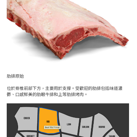
肋排原始
位於脊椎前部下方，主要用於支撐。受歡迎的肋排包括味道濃
鬱、口感鮮美的肋眼牛排和上等肋排烤肉。