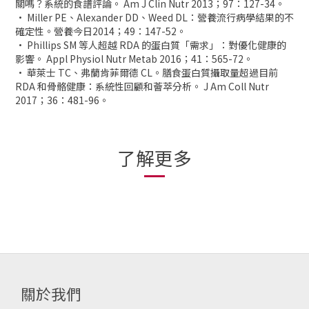
關嗎？系統的食譜評論。 Am J Clin Nutr 2013；97：127-34。
• Miller PE、Alexander DD、Weed DL：營養流行病學結果的不
確定性。營養今日2014；49：147-52。
• Phillips SM 等人超越 RDA 的蛋白質「需求」：對優化健康的
影響。 Appl Physiol Nutr Metab 2016；41：565-72。
• 華萊士 TC、弗蘭肯菲爾德 CL。膳食蛋白質攝取量超過目前
RDA 和骨骼健康：系統性回顧和薈萃分析。 J Am Coll Nutr
2017；36：481-96。
了解更多
關於我們