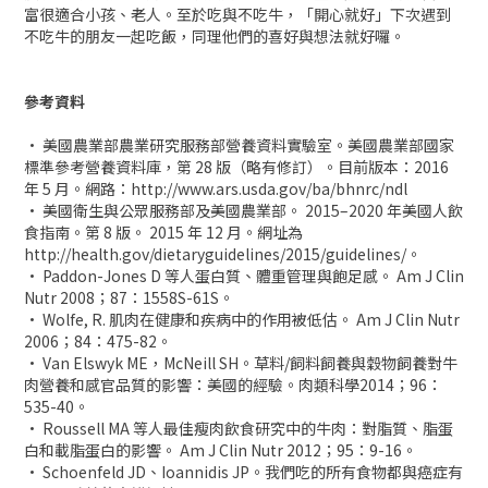
富很適合小孩、老人。至於吃與不吃牛，「開心就好」下次遇到
不吃牛的朋友一起吃飯，同理他們的喜好與想法就好囉。
參考資料
• 美國農業部農業研究服務部營養資料實驗室。美國農業部國家
標準參考營養資料庫，第 28 版（略有修訂）。目前版本：2016
年 5 月。網路：http://www.ars.usda.gov/ba/bhnrc/ndl
• 美國衛生與公眾服務部及美國農業部。 2015–2020 年美國人飲
食指南。第 8 版。 2015 年 12 月。網址為
http://health.gov/dietaryguidelines/2015/guidelines/。
• Paddon-Jones D 等人蛋白質、體重管理與飽足感。 Am J Clin
Nutr 2008；87：1558S-61S。
• Wolfe, R. 肌肉在健康和疾病中的作用被低估。 Am J Clin Nutr
2006；84：475-82。
• Van Elswyk ME，McNeill SH。草料/飼料飼養與穀物飼養對牛
肉營養和感官品質的影響：美國的經驗。肉類科學2014；96：
535-40。
• Roussell MA 等人最佳瘦肉飲食研究中的牛肉：對脂質、脂蛋
白和載脂蛋白的影響。 Am J Clin Nutr 2012；95：9-16。
• Schoenfeld JD、Ioannidis JP。我們吃的所有食物都與癌症有