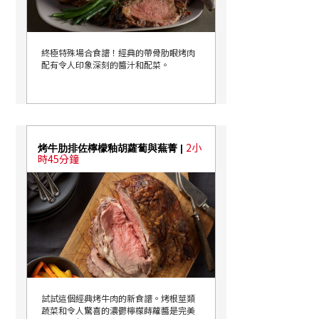
終極特殊場合食譜！經典的帶骨肋眼烤肉
配有令人印象深刻的醬汁和配菜。
2小
烤牛肋排佐檸檬釉胡蘿蔔與蕪菁 |
時45分鐘
試試這個經典烤牛肉的新食譜。烤根莖類
蔬菜和令人驚喜的濃鬱檸檬蒔蘿醬是完美