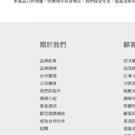
本產品只供預購。供應視乎到貨情況，我們接受冬至、聖誕及新
關於我們
顧
品牌故事
初次購物
品牌精神
送貨路
合作農場
訂單 
公司團隊
付款資
我們的客戶
點數兌換
傳媒介紹
調解中
會員通訊
聆聽你
餸您健康網誌
顧客回
成為合作伙伴
意見
招聘
退換