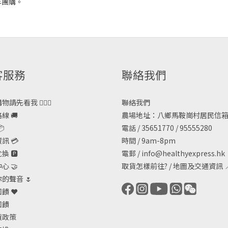
年團購。
客服務
聯絡我們
請先看我 🙋🏻‍♀️
聯絡我們
線 🚚
農場地址：八鄉馬鞍崗村居民信箱

電話 / 35651770 / 95555280
訊 💳
時間 / 9am-8pm
 🅿️
電郵 /
info@healthyexpress.hk
心 🤝
取貨怎樣前往?
/
地圖及交通資訊

的聲音 🌷
饋 ❤️
回饋
貨政策