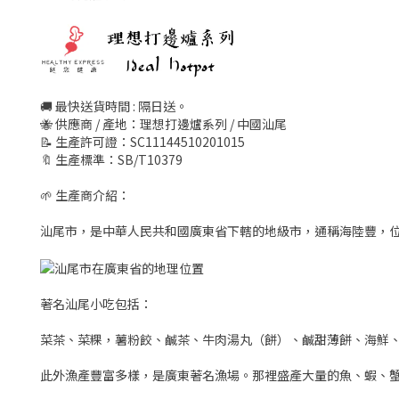
🚚 最快送貨時間 : 隔日送。
🐝 供應商 / 產地：理想打邊爐系列 / 中國汕尾
📝 生產許可證：SC11144510201015
🔖 生產標準：SB/T10379
🌱 生產商介紹：
汕尾市，是中華人民共和國廣東省下轄的地級市，通稱海陸豐，
著名汕尾小吃包括：
菜茶、菜粿，薯粉餃、鹹茶、牛肉湯丸（餅）、鹹甜薄餅、海鮮
此外漁產豐富多樣，是廣東著名漁場。那裡盛產大量的魚、蝦、