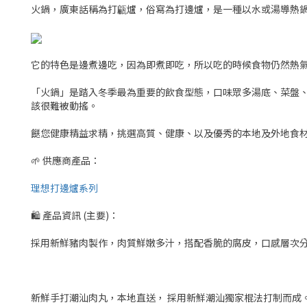
火鍋，廣東話稱為打甂爐，俗寫為打邊爐，是一種以水或湯導熱
它的特色是邊煮邊吃，因為即煮即吃，所以吃的時候食物仍然熱
「火鍋」是踏入冬季最為重要的飲食型態，口味眾多湯底、菜盤
該很難被動搖。
餸您健康精益求精，挑選高質、健康、以及優秀的本地及外地食
🌱 供應商產品：
理想打邊爐系列
🛍 產品資訊 (主要)：
採用新鮮豬肉製作，肉質鮮嫩多汁，搭配香脆的腐皮，口感層次
新鮮手打潮汕肉丸，本地直送， 採用新鮮潮汕獨家棍法打制而成。 傳