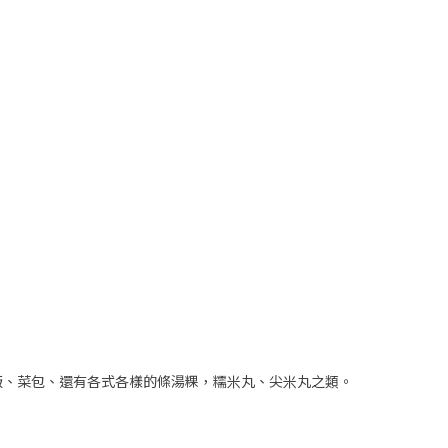
粄、菜包、還有各式各樣的條湯粿，糯米丸、尖米丸之類。