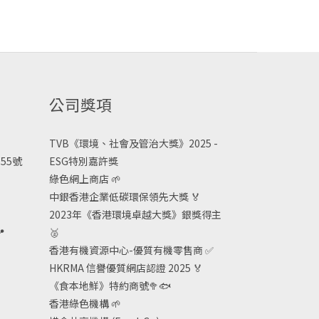
公司獎項
TVB《
環境、社會及管治大獎》2025 -
55號
ESG
特別嘉許獎
綠色網上商店
🌱
中銀香港企業低碳環保領先大獎
🏅
2023年《香港環境卓越大獎》銀獎得主

🥈
香港有機資源中心-優質有機零售商
✅
HKRMA 信譽優質網店認證 2025
🏅
《食本地鮮》特約商號
🥦🐟
香港綠色機構
🌱