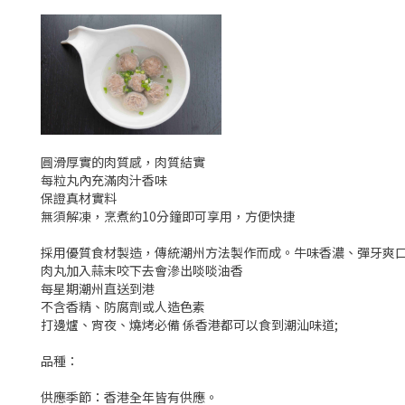
圓滑厚實的肉質感，肉質結實
每粒丸內充滿肉汁香味
保證真材實料
無須解凍，烹煮約10分鐘即可享用，方便快捷
採用優質食材製造，傳統潮州方法製作而成。牛味香濃、彈牙爽
肉丸加入蒜末咬下去會滲出啖啖油香
每星期潮州直送到港
不含香精、防腐劑或人造色素
打邊爐、宵夜、燒烤必備 係香港都可以食到潮汕味道;
品種：
供應季節：香港全年皆有供應。