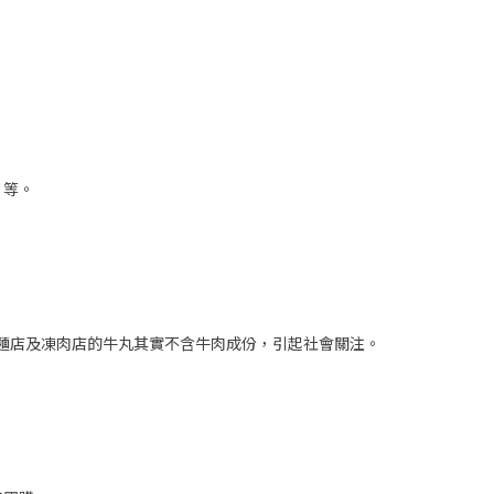
）等。
粉麵店及凍肉店的牛丸其實不含牛肉成份，引起社會關注。