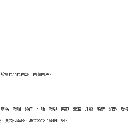
位於廣東省東南部，南瀕南海。
、層糕、豬腸、碗仔、牛腩、豬腳、菜頭、鼎溜、升煽、鴨藍、銅盤、發
蟹、貝類和海藻，漁業繁榮了幾個世紀。