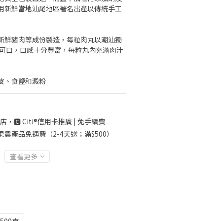
用新鮮當地汕尾地區著名出產以傳統手工
新鮮豬肉等成份製造，每粒肉丸以潮汕獨
道可口，口感十分豐富，每粒丸內充滿肉汁
皮、食鹽和澱粉
店，🅲 Citi®信用卡推廣 | 免手續費
果農產品免運費（2-4天送；滿$500）
查看更多