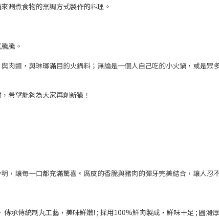
鍋來涮煮食物的烹調方式製作的料理。
氣騰騰。
、與肉類，與琳瑯滿目的火鍋料；無論是一個人自己吃的小火鍋，或是眾
材，希望能夠為大家再創新猶！
分明，讓每一口都充滿驚喜。腐皮的香脆與豬肉的彈牙完美結合，讓人忍
承傳統制丸工藝，美味鮮嫩! ; 採用100%鮮肉製成，鮮味十足 ; 圓滑厚