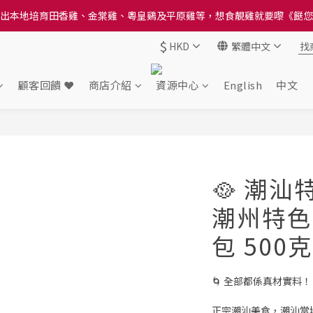
送貨方法中選擇區域 - 然後當填寫地址時, 請小心選擇分區及區域, 因資
送貨方法中選擇區域 - 然後當填寫地址時, 請小心選擇分區及區域, 因資
$
HKD
繁體中文
顧客回饋 ❤️
商店介紹
資源中心
English
中文
🥘 潮汕
潮州特色食
包 500克
🌀 全部都係真材實料！
正宗潮汕美食，潮汕當