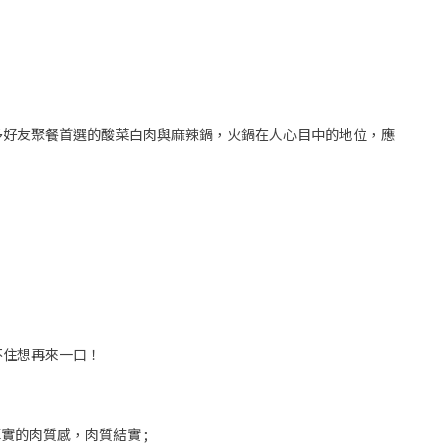
多好友聚餐首選的酸菜白肉與麻辣鍋，火鍋在人心目中的地位，應
不住想再來一口！
實的肉質感，肉質結實 ;