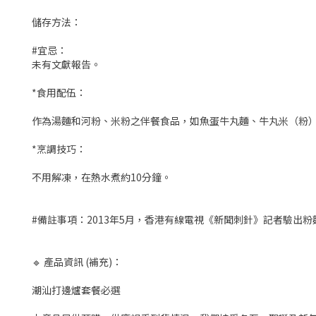
儲存方法：
#宜忌：
未有文獻報告。
*食用配伍：
作為湯麵和河粉、米粉之伴餐食品，如魚蛋牛丸麵、牛丸米（粉
*烹調技巧：
不用解凍，在熱水煮約10分鐘。
#備註事項：2013年5月，香港有線電視《新聞刺針》記者驗出
🔹 產品資訊 (補充)：
潮汕打邊爐套餐必選