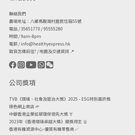
聯絡我們
農場地址：八鄉馬鞍崗村居民信箱55號
電話 / 35651770 / 95555280
時間 / 9am-8pm
電郵 /
info@healthyexpress.hk
取貨怎樣前往?
/
地圖及交通資訊
📍
公司獎項
TVB《
環境、社會及管治大獎》2025 - ESG
特別嘉許獎
綠色網上商店
🌱
中銀香港企業低碳環保領先大獎
🏅
2023年《香港環境卓越大獎》銀獎得主
🥈
香港有機資源中心-優質有機零售商
✅