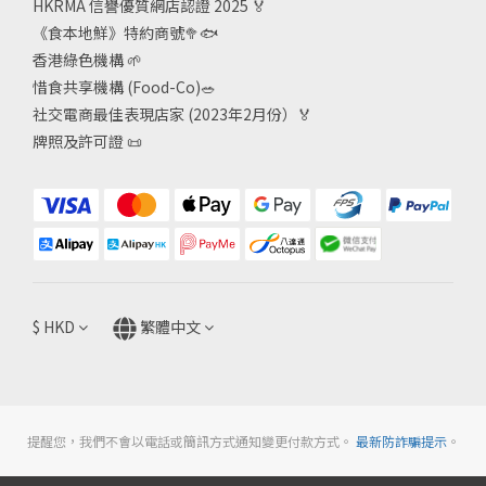
HKRMA 信譽優質網店認證 2025
🏅
《食本地鮮》特約商號
🥦🐟
香港綠色機構
🌱
惜食共享機構 (Food-Co)
🥗
社交電商最佳表現店家 (2023年2月份）🏅
牌照及許可證
📜
$
HKD
繁體中文
提醒您，我們不會以電話或簡訊方式通知變更付款方式。
最新防詐騙提示
。