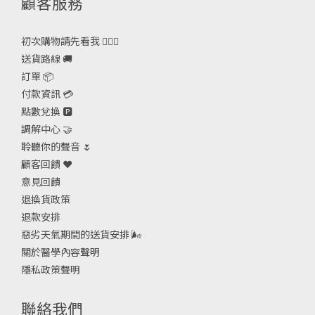
顧客服務
初次購物請先看我 🙋🏻‍♀️
送貨路線 🚚
訂單 📦
付款資訊 💳
點數兌換 🅿️
調解中心 🤝
聆聽你的聲音 🌷
顧客回饋 ❤️
意見回饋
退換貨政策
退款安排
惡劣天氣期間的送貨安排
🌬
關於醫學內容聲明
隱私政策聲明
聯絡我們