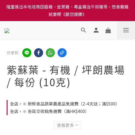
隆重推出本地培育田香雞、金棠雞、粵皇鷄及平原雞等，想食靚雞
訂單結帳注意事項：送貨方法中選擇區域 - 然後當填寫地址時, 請
就要嚟《餸您健康》
小心選擇分區及區域, 因資料錯誤會影響前往結帳
訂單結帳注意事項：送貨方法中選擇區域 - 然後當填寫地址時, 請
小心選擇分區及區域, 因資料錯誤會影響前往結帳
分享到
紫蘇葉 - 有機 / 坪朗農場
/ 每份 (10克)
全店，🔆 新鮮食品蔬果農產品免運費（2-4天送；滿$500）
全店，🔆 各區交收點免運費（滿HK$400）
查看更多