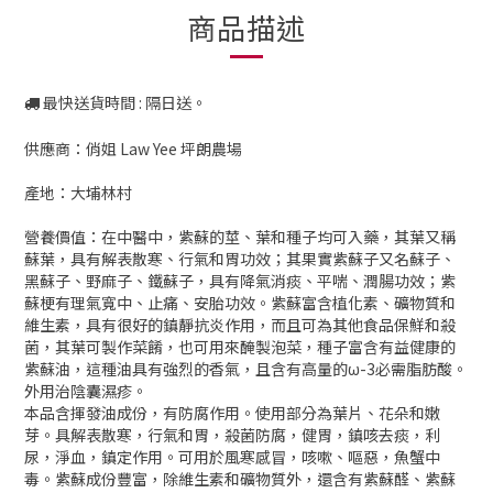
商品描述
最快送貨時間 : 隔日送。
供應商：俏姐 Law Yee 坪朗農場
產地：大埔林村
營養價值：在中醫中，紫蘇的莖、葉和種子均可入藥，其葉又稱
蘇葉，具有解表散寒、行氣和胃功效；其果實紫蘇子又名蘇子、
黑蘇子、野麻子、鐵蘇子，具有降氣消痰、平喘、潤腸功效；紫
蘇梗有理氣寬中、止痛、安胎功效。紫蘇富含植化素、礦物質和
維生素，具有很好的鎮靜抗炎作用，而且可為其他食品保鮮和殺
菌，其葉可製作菜餚，也可用來醃製泡菜，種子富含有益健康的
紫蘇油，這種油具有強烈的香氣，且含有高量的ω-3必需脂肪酸。
外用治陰囊濕疹。
本品含揮發油成份，有防腐作用。使用部分為葉片、花朵和嫩
芽。具解表散寒，行氣和胃，殺菌防腐，健胃，鎮咳去痰，利
尿，淨血，鎮定作用。可用於風寒感冒，咳嗽、嘔惡，魚蟹中
毒。紫蘇成份豐富，除維生素和礦物質外，還含有紫蘇醛、紫蘇