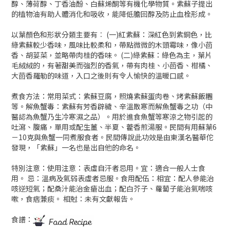
醇、薄荷醇、丁香油酚、白蘇烯酮等有機化學物質。紫蘇子提出
的植物油有助人體消化和吸收，能降低膽回醇及防止血栓形成。
以葉顏色和形狀分類主要有︰ (一)紅紫蘇：深紅色到紫銅色，比
綠紫蘇較少香味，風味比較柔和，帶點微微的木頭霉味，像小茴
香、胡荽菜，並略帶肉桂的香味。 (二)綠紫蘇：綠色為主，葉片
毛絨絨的，有著甜美而強烈的香氣，帶有肉桂、小茴香、柑橘、
大茴香羅勒的味道，入口之後則有令人愉快的溫暖口感。
煮食方法：常用菜式：紫蘇豆腐，照燒紫蘇蛋肉卷、烤紫蘇飯糰
等。解魚蟹毒：紫蘇有芳香辟穢、辛溫散寒而解魚蟹毒之功（中
醫認為魚蟹乃生冷寒濕之品）。用於進食魚蟹等寒涼之物引起的
吐瀉、腹痛，單用或配生薑、半夏、藿香煎湯服。民間有用蘇葉6
－10克與魚蟹一同煮服食者。民間傳說此功效是由東漢名醫華佗
發現，「紫蘇」一名也是出自他的命名。
特別注意：使用注意：表虛自汗者忌用。宜：適合一般人士食
用。 忌：溫病及氣弱表虛者忌服。食用配伍：相宜：配人參能治
咳逆短氣；配桑汁能治金瘡出血；配白芥子、蘿蔔子能治氣喘咳
嗽，食痞兼痰。 相尅：未有文獻報告。
食譜：