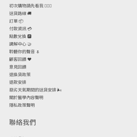
初次購物請先看我 🙋🏻‍♀️
送貨路線 🚚
訂單 📦
付款資訊 💳
點數兌換 🅿️
調解中心 🤝
聆聽你的聲音 🌷
顧客回饋 ❤️
意見回饋
退換貨政策
退款安排
惡劣天氣期間的送貨安排
🌬
關於醫學內容聲明
隱私政策聲明
聯絡我們