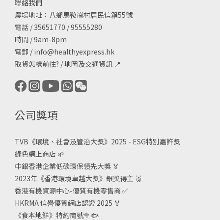
聯絡我們
農場地址：八鄉馬鞍崗村居民信箱55號
電話 / 35651770 / 95555280
時間 / 9am-8pm
電郵 /
info@healthyexpress.hk
取貨怎樣前往?
/
地圖及交通資訊
📍
公司獎項
TVB《
環境、社會及管治大獎》2025 - ESG
特別嘉許獎
綠色網上商店
🌱
中銀香港企業低碳環保領先大獎
🏅
2023年《香港環境卓越大獎》銀獎得主
🥈
香港有機資源中心-優質有機零售商
✅
HKRMA 信譽優質網店認證 2025
🏅
《食本地鮮》特約商號
🥦🐟