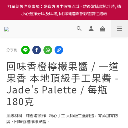
訂單結帳注意事項：送貨方法中選擇區域 - 然後當填寫地址時, 請
訂單結帳注意事項：送貨方法中選擇區域 - 然後當填寫地址時, 請
小心選擇分區及區域, 因資料錯誤會影響前往結帳
小心選擇分區及區域, 因資料錯誤會影響前往結帳
隆重推出本地培育田香雞、金棠雞、粵皇鷄及平原雞等，想食靚雞
就要嚟《餸您健康》
訂單結帳注意事項：送貨方法中選擇區域 - 然後當填寫地址時, 請
分享到
小心選擇分區及區域, 因資料錯誤會影響前往結帳
回味香橙檸檬果醬 / 一道
果香 本地頂級手工果醬 -
Jade's Palette / 每瓶
180克
頂級材料 - 純香港製作 - 精心手工 大師級工藝創造，零添加零防
腐，回味香橙檸檬果醬。