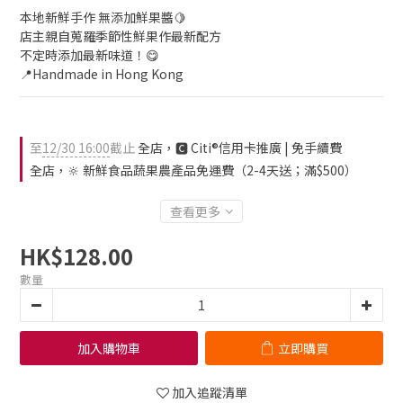
本地新鮮手作 無添加鮮果醬🍋
店主親自蒐羅季節性鮮果作最新配方
不定時添加最新味道！😋
📍Handmade in Hong Kong
至
12/30 16:00
截止
全店，🅲 Citi®信用卡推廣 | 免手續費
全店，🔆 新鮮食品蔬果農產品免運費（2-4天送；滿$500）
查看更多
HK$128.00
數量
加入購物車
立即購買
加入追蹤清單