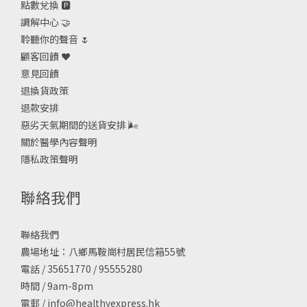
點數兌換 🅿️
調解中心 🤝
聆聽你的聲音 🌷
顧客回饋 ❤️
意見回饋
退換貨政策
退款安排
惡劣天氣期間的送貨安排
🌬
關於醫學內容聲明
隱私政策聲明
聯絡我們
聯絡我們
農場地址：八鄉馬鞍崗村居民信箱55號
電話 / 35651770 / 95555280
時間 / 9am-8pm
電郵 /
info@healthyexpress.hk