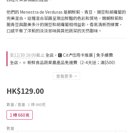
他們的 Menestra de Verduras 是朝鮮薊、青豆、豌豆和胡蘿蔔的
完美混合。這種混合菜餚呈現出鮮豔的色彩和質地，嫩朝鮮薊和
脆青豆與甜美多汁的豌豆和胡蘿蔔相得益彰。香氣清新而樸實，
口感平衡了洋薊的淡淡苦味與其他蔬菜的天然甜味。
至
12/30 16:00
截止
全店，🅲 Citi®信用卡推廣 | 免手續費
全店，🔆 新鮮食品蔬果農產品免運費（2-4天送；滿$500）
查看更多
HK$129.00
數量 / 重量
: 1 樽 660克
1 樽 660克
數量