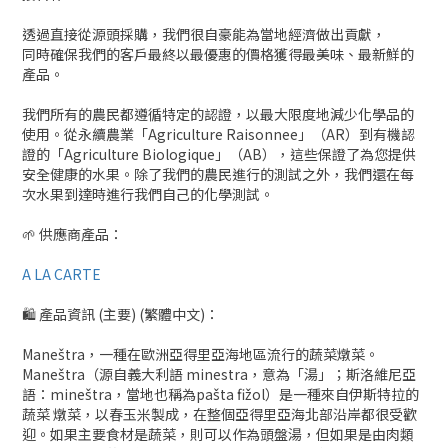
透過直接從源頭採購，我們很自豪能為當地經濟做出貢獻，
同時確保我們的客戶最終以最優惠的價格獲得最美味、最新鮮的
產品。
我們所有的農民都遵循特定的認證，以最大限度地減少化學品的
使用。從永續農業「Agriculture Raisonnee」（AR）到有機認
證的「Agriculture Biologique」（AB），這些保證了為您提供
安全健康的水果。除了我們的農民進行的測試之外，我們還在每
次水果到達時進行我們自己的化學測試。
🌱 供應商產品：
A LA CARTE
🛍 產品資訊 (主要) (繁體中文)：
Maneštra，一種在歐洲亞得里亞海地區流行的蔬菜燉菜。
Maneštra（源自義大利語 minestra，意為「湯」；斯洛維尼亞
語：mineštra，當地也稱為pašta fižol）是一種來自伊斯特拉的
蔬菜 燉菜，以春玉米製成，在整個亞得里亞海北部沿岸都很受歡
迎。如果主要食材是蔬菜，則可以作為頭盤湯，但如果是由肉類