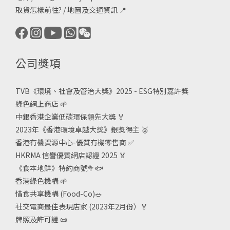
取貨怎樣前往?
/
地圖及交通資訊
📍
公司獎項
TVB《
環境、社會及管治大獎》2025 - ESG
特別嘉許獎
綠色網上商店
🌱
中銀香港企業低碳環保領先大獎
🏅
2023年《香港環境卓越大獎》銀獎得主
🥈
香港有機資源中心-優質有機零售商
✅
HKRMA 信譽優質網店認證 2025
🏅
《食本地鮮》特約商號
🥦🐟
香港綠色機構
🌱
惜食共享機構 (Food-Co)
🥗
社交電商最佳表現店家 (2023年2月份）🏅
牌照及許可證
📜