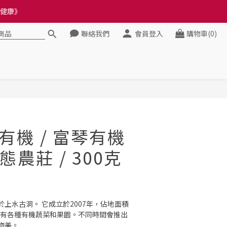
料錯誤會影響前往結帳
料錯誤會影響前往結帳
聯絡我們
會員登入
購物車(0)
立即購買
 有機 / 富琴有機
農莊 / 300克
上水古洞。 它成立於2007年，佔地面積
它擁有各種有機蔬菜和果園。不同時間會推出
物美。