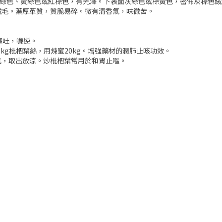
表面淡棕綠色、黃綠色或紅棕色，有光澤。下表面灰綠色或棕黃色，密佈灰棕
絨毛。葉厚革質，質脆易碎。微有清香氣，味微苦。
嘔吐，噦逆。
kg枇杷葉絲，用煉蜜20kg。增強藥材的潤肺止咳功效。
氣，取出放涼。炒枇杷葉常用於和胃止嘔。