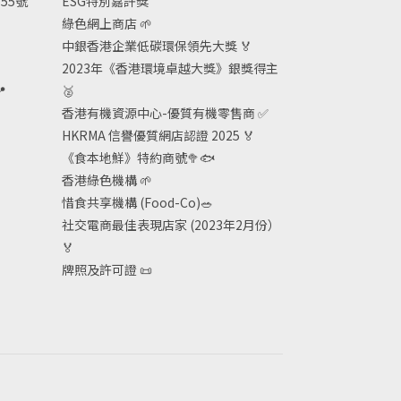
55號
ESG
特別嘉許獎
綠色網上商店
🌱
中銀香港企業低碳環保領先大獎
🏅
2023年《香港環境卓越大獎》銀獎得主

🥈
香港有機資源中心-優質有機零售商
✅
HKRMA 信譽優質網店認證 2025
🏅
《食本地鮮》特約商號
🥦🐟
香港綠色機構
🌱
惜食共享機構 (Food-Co)
🥗
社交電商最佳表現店家 (2023年2月份）
🏅
牌照及許可證
📜