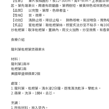
【性狀】
葉片長橢圓形，長12~30cm，寬4~9cm。上
起。葉先端漸尖，周邊有疏鋸齒。葉柄極短，被黃棕色或棕黑色
【品質】
以完整、葉厚、色綠者佳。
【性味】
苦，微寒。
【功效】
清肺止咳，降逆止嘔。 肺熱咳嗽，氣逆喘急，胃熱
【炙品】
蜜枇杷葉：取枇杷葉絲，照蜜炙法炒至不粘手。每100
炒枇杷葉：取淨枇杷葉，置鍋內，用文火加熱，炒至微焦，有香
食療介紹
龍利葉枇杷葉煲蘋果水
材料：
龍利葉1兩半
枇杷葉1兩
美國華盛頓蘋果2個
處理：
1. 龍利葉、枇杷葉，清水浸2分鐘，逐塊清洗乾淨，擎乾水。
2. 蘋果，洗淨，1開4，去芯。
烹調：
1. 所有材料，放入煲內。