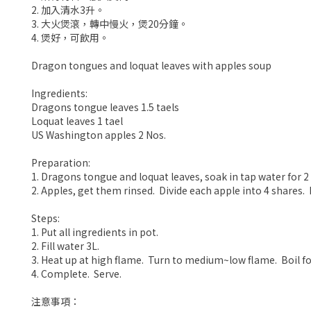
2. 加入清水3升。
3. 大火煲滾，轉中慢火，煲20分鐘。
4. 煲好，可飲用。
Dragon tongues and loquat leaves with apples soup
Ingredients:
Dragons tongue leaves 1.5 taels
Loquat leaves 1 tael
US Washington apples 2 Nos.
Preparation:
1. Dragons tongue and loquat leaves, soak in tap water for 
2. Apples, get them rinsed. Divide each apple into 4 shares
Steps:
1. Put all ingredients in pot.
2. Fill water 3L.
3. Heat up at high flame. Turn to medium~low flame. Boil fo
4. Complete. Serve.
注意事項：