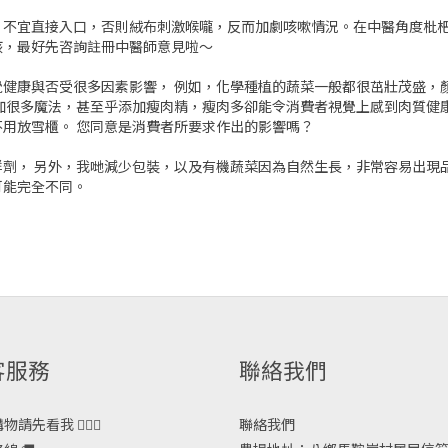
片不宜直接入口，否則絨布刺激喉嚨，反而加劇咳嗽情況。在中醫角度枇
咳，最好先咨詢註冊中醫師意見啦～
健康與否受很多因素影響， 例如，化學種植的蔬菜一般都很茁壯茂盛，
加很多魔法，甚至乎添加瘦肉精，瘦肉多卻能令消費者視覺上感到肉質健
用放雪櫃。 您同意是消費者所要求作出的影響嗎？
劑， 另外，我哋減少包裝，以及有機蔬菜因為自然生長，非常容易出現
可能完全不同。
客服務
聯絡我們
請先看我 🙋🏻‍♀️
聯絡我們