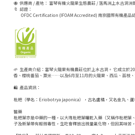
🐝 供應商 / 產地： 富琴有機火龍果生態農莊 / 落馬洲上水古洞
🔖 認證：
OFDC Certification (IFOAM Accredited) 南京國際有
🌱 生產商介紹：富琴火龍果有機農莊位於上水古洞。 它成立於2
香、櫻桃番茄、粟米……以及6月至11月的火龍果、西瓜、荔枝
🛍 產品資訊：
枇杷（學名：Eriobotrya japonica），古名盧橘，
醫藥
枇杷葉亦是中藥的一種，以大塊枇杷葉曬乾入藥（又稱作枇杷葉
子及新葉帶有輕微毒性，生吃會釋放出微量氰化物，但因其味苦