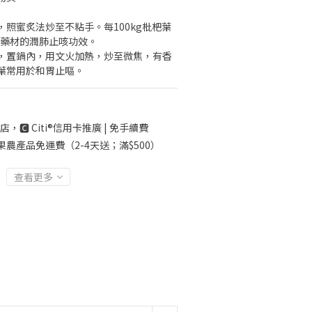
照蜜炙法炒至不粘手。每100kg枇杷葉
強藥材的潤肺止咳功效。
，置鍋內，用文火加熱，炒至微焦，有香
葉常用於和胃止嘔。
店，🅲 Citi®信用卡推廣 | 免手續費
果農產品免運費（2-4天送；滿$500）
查看更多