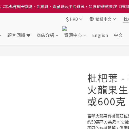
送貨方法中選擇區域 - 然後當填寫地址時, 請小心選擇分區及區域, 因資
送貨方法中選擇區域 - 然後當填寫地址時, 請小心選擇分區及區域, 因資
$
HKD
繁體中文
顧客回饋 ❤️
商店介紹
資源中心
English
中文
枇杷葉 -
火龍果生態
或600克
富琴火龍果有機農莊位於
約50萬平方英尺。 
不同的有機蔬菜，價廉