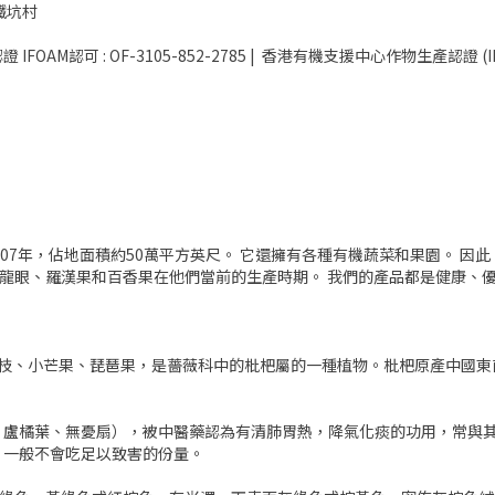
洲鐵坑村
機產品認證 IFOAM認可 : OF-3105-852-2785 | 香港有機支援中心作物生產認證 (I
007年，佔地面積約50萬平方英尺。 它還擁有各種有機蔬菜和果園。 因
、龍眼、羅漢果和百香果在他們當前的生產時期。 我們的產品都是健康、
又名金丸、蘆枝、小芒果、琵琶果，是薔薇科中的枇杷屬的一種植物。枇杷原產中
、盧橘葉、無憂扇），被中醫藥認為有清肺胃熱，降氣化痰的功用，常與
，一般不會吃足以致害的份量。