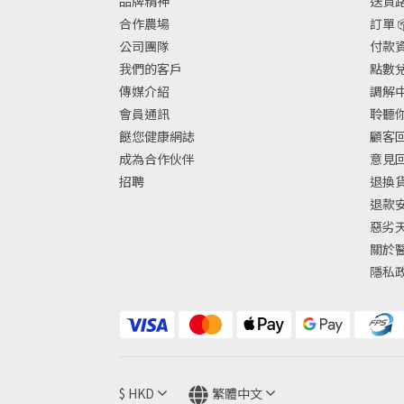
品牌精神
送貨路
合作農場
訂單 
公司團隊
付款資
我們的客戶
點數兌換
傳媒介紹
調解中
會員通訊
聆聽你
餸您健康網誌
顧客回
成為合作伙伴
意見
招聘
退換
退款
惡劣
關於
隱私
$
HKD
繁體中文