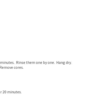
2 minutes. Rinse them one by one. Hang dry.
. Remove cores.
r 20 minutes.