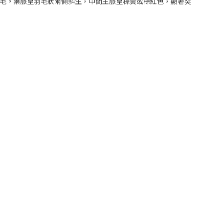
色絨毛。葉脈呈羽毛狀兩側斜生，中間主脈呈棕黃或棕紅色，顯著突