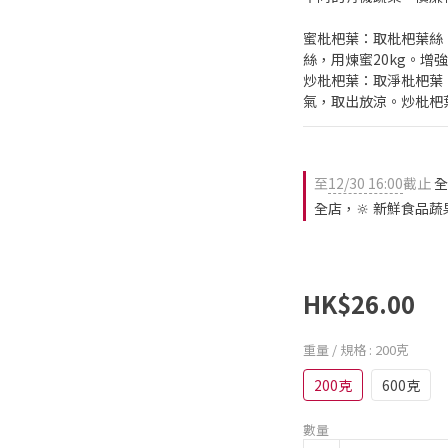
蜜枇杷葉：取枇杷葉絲，
絲，用煉蜜20kg。增
炒枇杷葉：取淨枇杷葉
氣，取出放涼。炒枇杷
至
12/30 16:00
截止
全
全店，🔆 新鮮食品蔬
HK$26.00
重量 / 規格
: 200克
200克
600克
數量