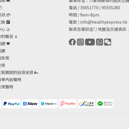
線 🚚
農場地址：八鄉馬鞍崗村居民信箱

電話 / 35651770 / 95555280
訊 💳
時間 / 9am-8pm
 🅿️
電郵 /
info@healthyexpress.hk
心 🤝
取貨怎樣前往?
/
地圖及交通資訊

的聲音 🌷
饋 ❤️
回饋
貨政策
安排
天氣期間的送貨安排
🌬
醫學內容聲明
政策聲明