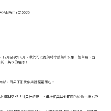
FOAM認可) C10020
此，12月至次年6月，我們可以提供時令蔬菜和水果，如草莓、茴
優質、美味的選擇！
國東南部，因果子形狀似樂器琵琶而名。
其他藥材製成「川貝枇杷膏」。但枇杷與其他相關的植物一樣，種