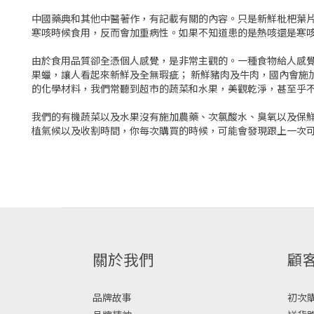
中國藥典和其他中醫著作，有記載有關的內容。只是新鮮枇杷葉
寒咳時候食用，反而會加重病性。如果不知道患的是熱咳還是寒
由於食用品質卻全憑個人感覺，是非常主觀的。一種食物給人感覺
果蠟，讓人看起來新鮮及全無瑕疵； 新鮮豬肉及牛肉，國內會施
的化學材料，我們常聽到超市的蔬菜和水果，美觀乾淨，甚至乎不
我們的有機蔬菜以及水果沒有施加農藥、次氯酸水、臭氧以及保鮮
植氣候以及收割時間，你每次購買的時候，可能會發現跟上一次
關於我們
顧
品牌故事
初次購物