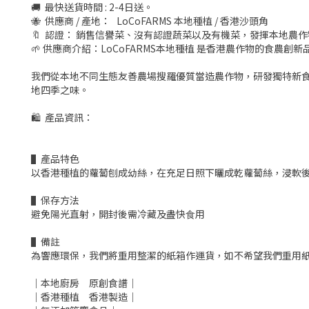
🚚 最快送貨時間 : 2-4日送。
🐝 供應商 / 產地： LoCoFARMS 本地種植 / 香港沙頭角
🔖 認證： 銷售信譽菜、沒有認證蔬菜以及有機菜，發揮本地農
🌱 供應商介紹：LoCoFARMS本地種植 是香港農作物的食農創新
我們從本地不同生態友善農場搜羅優質當造農作物，研發獨特新
地四季之味。
🛍 產品資訊：
▌產品特色
以香港種植的蘿蔔刨成幼絲，在充足日照下曬成乾蘿蔔絲，浸軟後
▌保存方法
避免陽光直射，開封後需冷藏及盡快⾷⽤
▌備註
為響應環保，我們將重用整潔的紙箱作運貨，如不希望我們重用
｜本地廚房 原創食譜｜
｜香港種植 香港製造｜