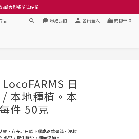
料錯誤會影響前往結帳
料錯誤會影響前往結帳
聯絡我們
會員登入
購物車(0)
健康》
料錯誤會影響前往結帳
立即購買
LocoFARMS 日
 / 本地種植。本
 每件 50克
幼絲，在充足日照下曬成乾蘿蔔絲，浸軟
其他料理。衛生曬晾，絕無添加。