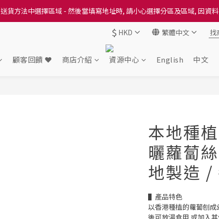
送貨方法中選擇區域 - 然後當填寫地址時, 請小心選擇分區及區域, 因資
送貨方法中選擇區域 - 然後當填寫地址時, 請小心選擇分區及區域, 因資
$
HKD
繁體中文
出本地培育田香雞、金棠雞、粵皇鷄及平原雞等，想食靚雞就要嚟《餸您
送貨方法中選擇區域 - 然後當填寫地址時, 請小心選擇分區及區域, 因資
顧客回饋 ❤️
商店介紹
資源中心
English
中文
本地種植 
曬蘿蔔絲
地製造 /
▌產品特色
以香港種植的蘿蔔刨成
後可放湯食用 或加入