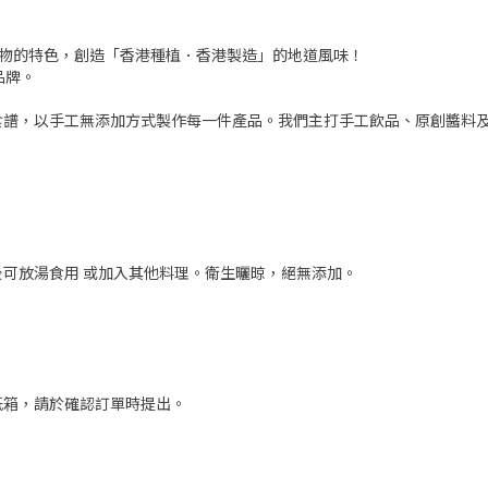
作物的特色，創造「香港種植．香港製造」的地道風味！
品牌。
食譜，以手工無添加方式製作每一件產品。我們主打手工飲品、原創醬料
可放湯食用 或加入其他料理。衛生曬晾，絕無添加。
紙箱，請於確認訂單時提出。