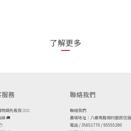
了解更多
客服務
聯絡我們
請先看我 🙋🏻‍♀️
聯絡我們
線 🚚
農場地址：八鄉馬鞍崗村居民信箱

電話 / 35651770 / 95555280