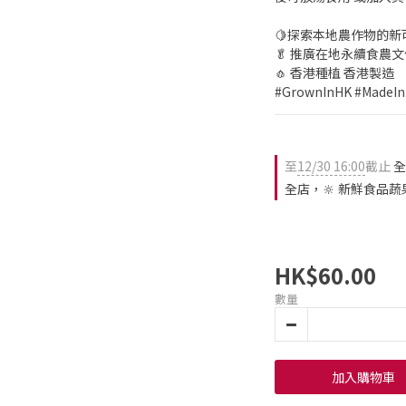
🍋探索本地農作物的新
🥬 推廣在地永續食農文
🧄 香港種植 香港製造
#GrownInHK #MadeI
至
12/30 16:00
截止
全
全店，🔆 新鮮食品蔬
HK$60.00
數量
加入購物車