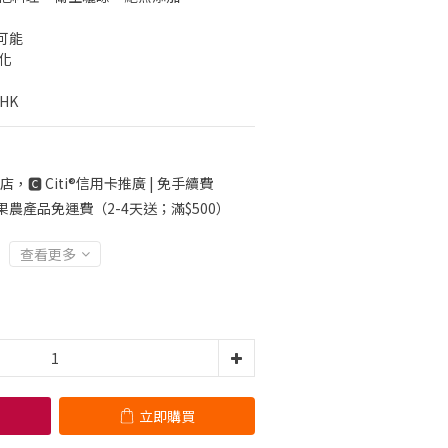
可能
化
nHK
店，🅲 Citi®信用卡推廣 | 免手續費
果農產品免運費（2-4天送；滿$500）
查看更多
立即購買