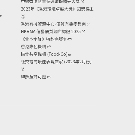
中銀香港企業低碳環保領先大獎
🏅
2023年《香港環境卓越大獎》銀獎得主

🥈
香港有機資源中心-優質有機零售商
✅
HKRMA 信譽優質網店認證 2025
🏅
《食本地鮮》特約商號
🥦🐟
香港綠色機構
🌱
惜食共享機構 (Food-Co)
🥗
社交電商最佳表現店家 (2023年2月份）
🏅
牌照及許可證
📜