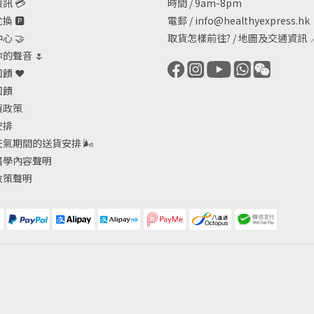
訊 💳
時間 / 9am-8pm
 🅿️
電郵 /
info@healthyexpress.hk
心 🤝
取貨怎樣前往?
/
地圖及交通資訊

的聲音 🌷
饋 ❤️
回饋
貨政策
安排
天氣期間的送貨安排
🌬
醫學內容聲明
政策聲明