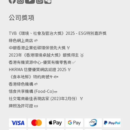
公司獎項
TVB《
環境、社會及管治大獎》2025 - ESG
特別嘉許獎
綠色網上商店
🌱
中銀香港企業低碳環保領先大獎
🏅
2023年《香港環境卓越大獎》銀獎得主
🥈
香港有機資源中心-優質有機零售商
✅
HKRMA 信譽優質網店認證 2025
🏅
《食本地鮮》特約商號
🥦🐟
香港綠色機構
🌱
惜食共享機構 (Food-Co)
🥗
社交電商最佳表現店家 (2023年2月份）🏅
牌照及許可證
📜