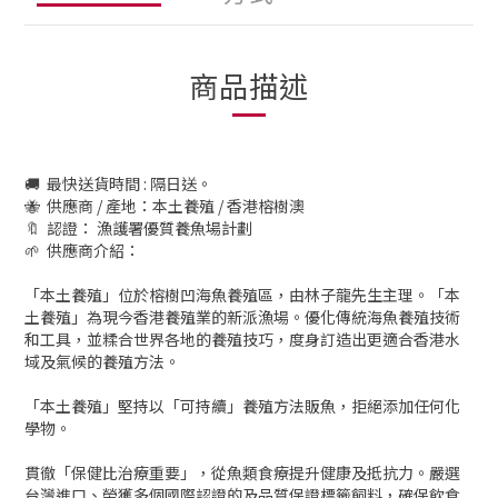
商品描述
🚚 最快送貨時間 : 隔日送。
🐝 供應商 / 產地：本土養殖 / 香港榕樹澳
🔖 認證： 漁護署優質養魚場計劃
🌱 供應商介紹：
「本土養殖」位於榕樹凹海魚養殖區，由林子龍先生主理。「本
土養殖」為現今香港養殖業的新派漁場。優化傳統海魚養殖技術
和工具，並糅合世界各地的養殖技巧，度身訂造出更適合香港水
域及氣候的養殖方法。
「本土養殖」堅持以「可持續」養殖方法販魚，拒絕添加任何化
學物。
貫徹「保健比治療重要」，從魚類食療提升健康及抵抗力。嚴選
台灣進口、榮獲多個國際認證的及品質保證標籤飼料，確保飲食