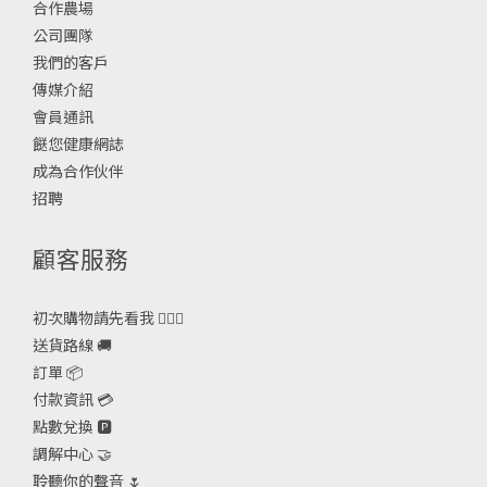
合作農場
公司團隊
我們的客戶
傳媒介紹
會員通訊
餸您健康網誌
成為合作伙伴
招聘
顧客服務
初次購物請先看我 🙋🏻‍♀️
送貨路線 🚚
訂單 📦
付款資訊 💳
點數兌換 🅿️
調解中心 🤝
聆聽你的聲音 🌷