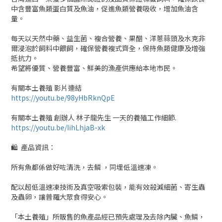
中含豐富魚類蛋白質及魚油，促進魚類營養吸收，增加魚油含
量。
每天以天然中藥、益生菌、複合營養、果醋、洋蔥蒜頭及水克非
爾浸泡於飼料中餵飼，確保營養複式齊全，保持魚類健康及增強
抵抗力。
希望將優質、營養豐富、鮮美的漁產供應給本地市民。
有關本土養殖 影片連結
https://youtu.be/98yHbRknQpE
有關本土養殖 創辦人 林子龍先生 一天的養殖工作細節.
https://youtu.be/IihLhjaB-xk
🛍 產品資訊：
所有魚都係做好咗清洗，去鱗 ，同埋低溫速凍。
配以超低溫速凍技術及真空吸索包裝，能有效殺減細菌、寄生蟲
及蟲卵，讓普羅大眾食得安心。
「本土養殖」所販售的魚產品經已預先處理及去除內臟、魚鱗，