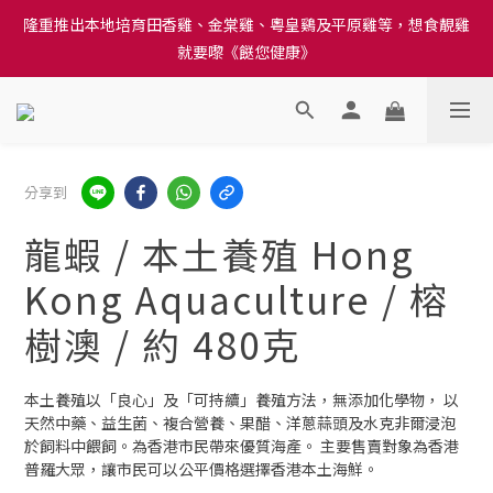
訂單結帳注意事項：送貨方法中選擇區域 - 然後當填寫地址時, 請
隆重推出本地培育田香雞、金棠雞、粵皇鷄及平原雞等，想食靚雞
小心選擇分區及區域, 因資料錯誤會影響前往結帳
就要嚟《餸您健康》
訂單結帳注意事項：送貨方法中選擇區域 - 然後當填寫地址時, 請
小心選擇分區及區域, 因資料錯誤會影響前往結帳
分享到
龍蝦 / 本土養殖 Hong
Kong Aquaculture / 榕
樹澳 / 約 480克
本土養殖以「良心」及「可持續」養殖方法，無添加化學物， 以
天然中藥、益生菌、複合營養、果醋、洋蔥蒜頭及水克非爾浸泡
於飼料中餵飼。為香港市民帶來優質海產。 主要售賣對象為香港
普羅大眾，讓市民可以公平價格選擇香港本土海鮮。