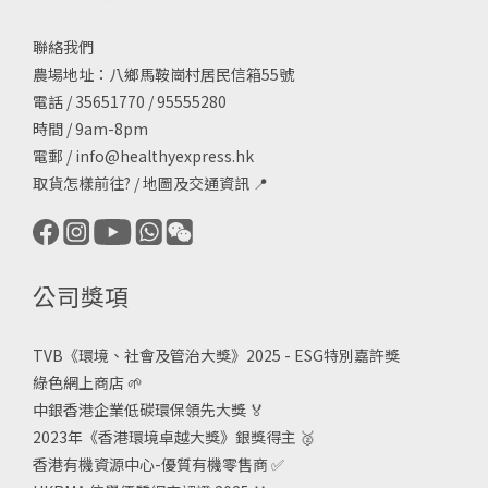
聯絡我們
農場地址：八鄉馬鞍崗村居民信箱55號
電話 / 35651770 / 95555280
時間 / 9am-8pm
電郵 /
info@healthyexpress.hk
取貨怎樣前往?
/
地圖及交通資訊
📍
公司獎項
TVB《
環境、社會及管治大獎》2025 - ESG
特別嘉許獎
綠色網上商店
🌱
中銀香港企業低碳環保領先大獎
🏅
2023年《香港環境卓越大獎》銀獎得主
🥈
香港有機資源中心-優質有機零售商
✅