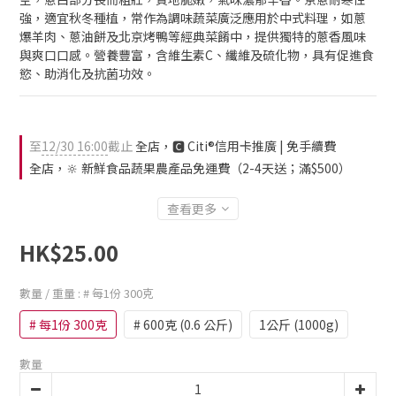
強，適宜秋冬種植，常作為調味蔬菜廣泛應用於中式料理，如蔥
爆羊肉、蔥油餅及北京烤鴨等經典菜餚中，提供獨特的蔥香風味
與爽口口感。營養豐富，含維生素C、纖維及硫化物，具有促進食
慾、助消化及抗菌功效。
至
12/30 16:00
截止
全店，🅲 Citi®信用卡推廣 | 免手續費
全店，🔆 新鮮食品蔬果農產品免運費（2-4天送；滿$500）
查看更多
HK$25.00
數量 / 重量
: # 每1份 300克
# 每1份 300克
# 600克 (0.6 公斤)
1公斤 (1000g)
數量