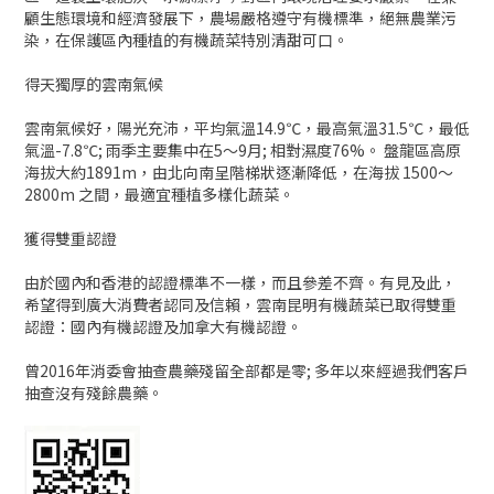
顧生態環境和經濟發展下，農場嚴格遵守有機標準，絕無農業污
染，在保護區內種植的有機蔬菜特別清甜可口。
得天獨厚的雲南氣候
雲南氣候好，陽光充沛，平均氣溫14.9℃，最高氣溫31.5℃，最低
氣溫-7.8℃; 雨季主要集中在5～9月; 相對濕度76%。 盤龍區高原
海拔大約1891m，由北向南呈階梯狀逐漸降低，在海拔 1500～
2800m 之間，最適宜種植多樣化蔬菜。
獲得雙重認證
由於國內和香港的認證標準不一樣，而且參差不齊。有見及此，
希望得到廣大消費者認同及信賴，雲南昆明有機蔬菜已取得雙重
認證：國內有機認證及加拿大有機認證。
曾2016年消委會抽查農藥殘留全部都是零; 多年以來經過我們客戶
抽查沒有殘餘農藥。