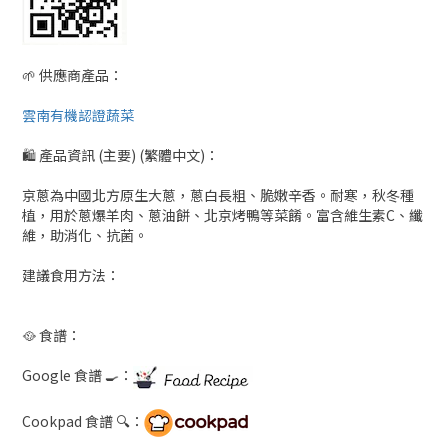
🌱 供應商產品：
雲南有機認證蔬菜
🛍 產品資訊 (主要) (繁體中文)：
京蔥為中國北方原生大蔥，蔥白長粗、脆嫩辛香。耐寒，秋冬種
植，用於蔥爆羊肉、蔥油餅、北京烤鴨等菜餚。富含維生素C、纖
維，助消化、抗菌。
建議食用方法：
🥘 食譜：
Google 食譜 🍳：
Cookpad 食譜 🔍：