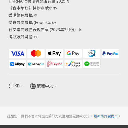
HKRMA 信譽優質網店認證 2025
🏅
《食本地鮮》特約商號
🥦🐟
香港綠色機構
🌱
惜食共享機構 (Food-Co)
🥗
社交電商最佳表現店家 (2023年2月份）🏅
牌照及許可證
📜
$
HKD
繁體中文
提醒您，我們不會以電話或簡訊方式通知變更付款方式。
最新防詐騙提示
。