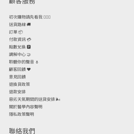
顧客服務
初次購物請先看我 🙋🏻‍♀️
送貨路線 🚚
訂單 📦
付款資訊 💳
點數兌換 🅿️
調解中心 🤝
聆聽你的聲音 🌷
顧客回饋 ❤️
意見回饋
退換貨政策
退款安排
惡劣天氣期間的送貨安排
🌬
關於醫學內容聲明
隱私政策聲明
聯絡我們