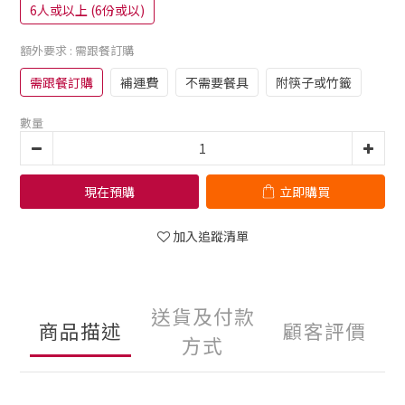
6人或以上 (6份或以)
額外要求
: 需跟餐訂購
需跟餐訂購
補運費
不需要餐具
附筷子或竹籤
數量
現在預購
立即購買
加入追蹤清單
送貨及付款
商品描述
顧客評價
方式