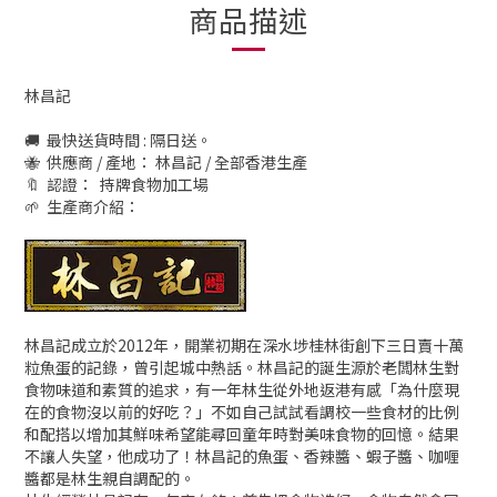
商品描述
林昌記
🚚 最快送貨時間 : 隔日送。
🐝 供應商 / 產地： 林昌記 / 全部香港生產
🔖 認證： 持牌食物加工場
🌱 生產商介紹：
林昌記成立於2012年，開業初期在深水埗桂林街創下三日賣十萬
粒魚蛋的記錄，曾引起城中熱話。林昌記的誕生源於老闆林生對
食物味道和素質的追求，有一年林生從外地返港有感「為什麼現
在的食物沒以前的好吃？」不如自己試試看調校一些食材的比例
和配搭以增加其鮮味希望能尋回童年時對美味食物的回憶。結果
不讓人失望，他成功了！林昌記的魚蛋、香辣醬、蝦子醬、咖喱
醬都是林生親自調配的。