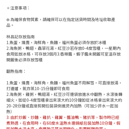
🔅注意事項：
❄️ 為確保食物質素，請確保可以在指定送貨時間及地址收取產
品。
林昌記存放指南
1.魚蛋，燒賣，海鮮角，魚麵，福州魚蛋必須存放於冰櫃
2.海魚粥，鴨翅，蟲草花湯，紅豆沙若存放0-4度雪櫃，一星期內
食用如放冰格，可存放3個月3.香辣醬，蝦子醬未開蓋可室溫存放
開蓋後必須存放雪櫃
翻熱指南：
1.魚蛋，燒賣，海鮮角，魚麵，福州魚蛋不用解雪，可直接放湯，
打邊爐，氣炸蒸10-15分鐘即可食用
2.海魚粥，雞粥，鴨翅湯，紅豆沙可連袋放進水中翻熱，水滾後轉
細火，如從0-4度雪櫃拿出來滾大約10分鐘如從冰格拿出來滾大約
20-28分鐘或直接剪開包裝袋倒進煲內加熱（可加少許水一起加
熱）
3. 由於炒飯、炒麵、雞扒、雞翼、醬油鴨、豬扒等，製作時已經
煮熟透，在食用時，在60度水溫熱水連錫紙包裝加熱10分鐘，假
如加熱水溫太高，會導致品質出現變化，影響鮮嫩肉質。