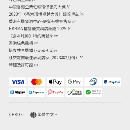
中銀香港企業低碳環保領先大獎
🏅
2023年《香港環境卓越大獎》銀獎得主
🥈
香港有機資源中心-優質有機零售商
✅
HKRMA 信譽優質網店認證 2025
🏅
《食本地鮮》特約商號
🥦🐟
香港綠色機構
🌱
惜食共享機構 (Food-Co)
🥗
社交電商最佳表現店家 (2023年2月份）🏅
牌照及許可證
📜
$
HKD
繁體中文