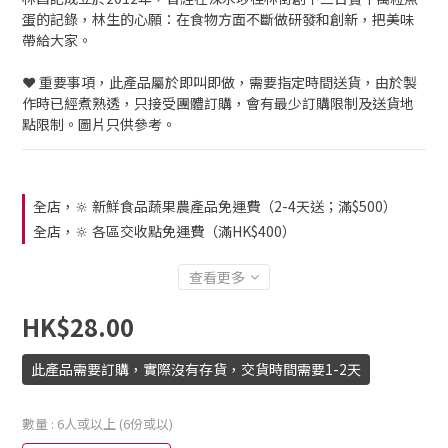
蛋的記錄，林生的心願：在食物方面不斷做研發和創新，把美味
帶給大家。
❤️ 重要事項，此產品屬於即叫即做，需要指定時間送貨，由於製
作時已經煮熟透，只接受團體訂購，會有最少訂購限制及送貨地
點限制。圖片只供參考。
全店，🔆 新鮮食品蔬果農產品免運費（2-4天送；滿$500）
全店，🔆 各區交收點免運費（滿HK$400）
查看更多
HK$28.00
此產品需要訂購，實際沒有存貨，交貨時間需要1-2天
數量
: 6人或以上 (6份或以)