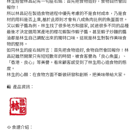
林生經營林昌記有一句座右銘：首先把食物造好，食物自然會回
報你！
所以林昌記在製造食物過程中優先考慮的不是食材成本，乃是食
材的用料是否上乘,基於此原則才會有八成魚肉比例的魚蛋面世。
又以蝦子醬為例，林生找了很多地方和國家, 試過很多不同的品種
最後才決定選用某產地的櫻花蝦製作蝦子醬。甚至蝦子炒麵的醬
油都是林生自己調配出來的獨特口味。這就是林生對製作美味食
物的堅持。
如同林生的座右銘所言：首先把食物造好, 食物自然會回報你！林
昌記雖然開業只有短短數年的時間，被食客譽為「良心魚蛋」、
「香港．良心」等美譽。看來顧客感受到了林生用心造食物的態
度。
林生的心願：在食物方面不斷做研發和創新，把美味帶給大家。
🛍 產品資訊：
🥘 食譜介紹：