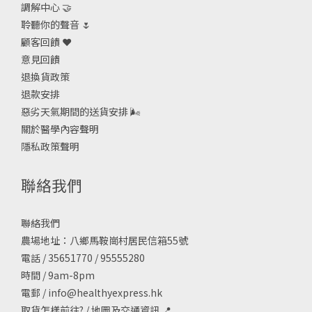
調解中心 🤝
聆聽你的聲音 🌷
顧客回饋 ❤️
意見回饋
退換貨政策
退款安排
惡劣天氣期間的送貨安排
🌬
關於醫學內容聲明
隱私政策聲明
聯絡我們
聯絡我們
農場地址：八鄉馬鞍崗村居民信箱55號
電話 / 35651770 / 95555280
時間 / 9am-8pm
電郵 /
info@healthyexpress.hk
取貨怎樣前往?
/
地圖及交通資訊
📍