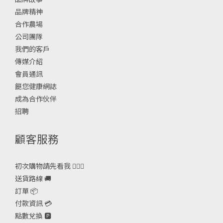
品牌精神
合作農場
公司團隊
我們的客戶
傳媒介紹
會員通訊
餸您健康網誌
成為合作伙伴
招聘
顧客服務
初次購物請先看我 🙋🏻‍♀️
送貨路線 🚚
訂單 📦
付款資訊 💳
點數兌換 🅿️