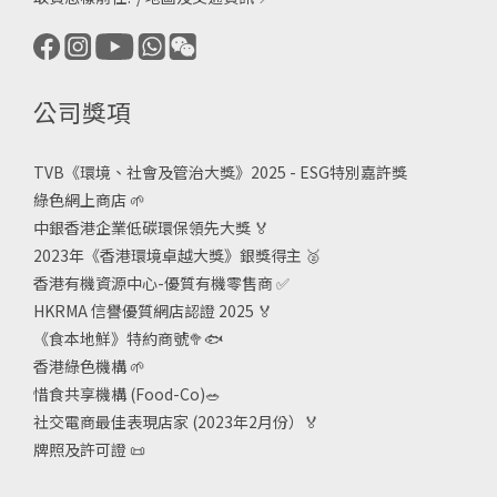
公司獎項
TVB《
環境、社會及管治大獎》2025 - ESG
特別嘉許獎
綠色網上商店
🌱
中銀香港企業低碳環保領先大獎
🏅
2023年《香港環境卓越大獎》銀獎得主
🥈
香港有機資源中心-優質有機零售商
✅
HKRMA 信譽優質網店認證 2025
🏅
《食本地鮮》特約商號
🥦🐟
香港綠色機構
🌱
惜食共享機構 (Food-Co)
🥗
社交電商最佳表現店家 (2023年2月份）🏅
牌照及許可證
📜