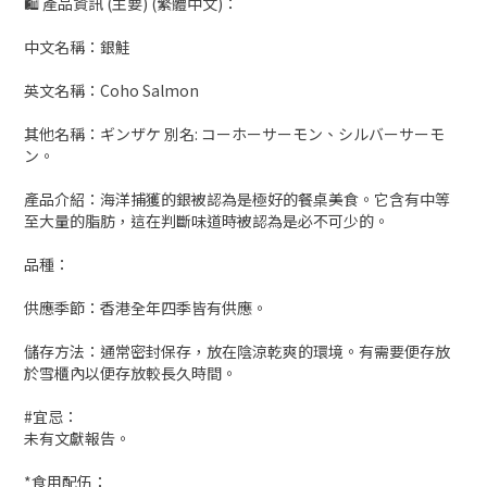
🛍 產品資訊 (主要) (繁體中文)：
中文名稱：銀鮭
英文名稱：Coho Salmon
其他名稱：ギンザケ 別名: コーホーサーモン、シルバーサーモ
ン。
產品介紹：海洋捕獲的銀被認為是極好的餐桌美食。它含有中等
至大量的脂肪，這在判斷味道時被認為是必不可少的。
品種：
供應季節：香港全年四季皆有供應。
儲存方法：通常密封保存，放在陰涼乾爽的環境。有需要便存放
於雪櫃內以便存放較長久時間。
#宜忌：
未有文獻報告。
*食用配伍：