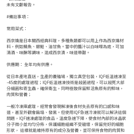
未有文獻報告。
#備註事項：
常用菜式：
西京燒是日本關西經典料理，多種魚類都可以用上作為西京燒材
料，例如鯖魚、銀鮭、油甘魚。當中的醬汁以白味噌為底，可加
清酒、味醂等調味，混成西京漬，味道帶甜。
供應期： 全年均有供應。
從日本產地直送，生產的養殖場，獨立真空包裝，IQF低溫速凍至
-45度的處理過程；IQF低溫速凍技術是殺菌過程，可以殺死大部
分細菌和寄生蟲，確保衛生，同時極致保留鮮活魚原有的鮮味，
肉質和營養；
一般冷凍庫處理，經常會發現解凍後食材失去原有的口感和味
道，甚至外觀會扁塌、發黑。但使用IQF急速冷凍就可以解決這個
問題，IQF速凍處理的食品，溫度急速下降，使食材內部的冰晶狀
分子微小並均勻分佈，保護細胞組織不受破壞，保留完好的細胞
形狀， 這樣就能維持原有的成分及營養，並可保持食物的肉質和