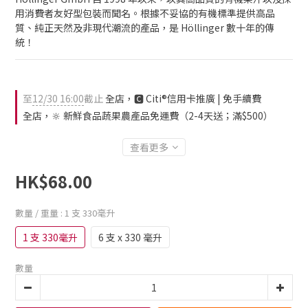
用消費者友好型包裝而聞名。根據不妥協的有機標準提供高品
質、純正天然及非現代潮流的產品，是 Höllinger 數十年的傳
統！
至
12/30 16:00
截止
全店，🅲 Citi®信用卡推廣 | 免手續費
全店，🔆 新鮮食品蔬果農產品免運費（2-4天送；滿$500）
查看更多
HK$68.00
數量 / 重量
: 1 支 330毫升
1 支 330毫升
6 支 x 330 毫升
數量