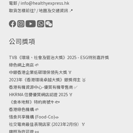
電郵 /
info@healthyexpress.hk
取貨怎樣前往?
/
地圖及交通資訊
📍
公司獎項
TVB《
環境、社會及管治大獎》2025 - ESG
特別嘉許獎
綠色網上商店
🌱
中銀香港企業低碳環保領先大獎
🏅
2023年《香港環境卓越大獎》銀獎得主
🥈
香港有機資源中心-優質有機零售商
✅
HKRMA 信譽優質網店認證 2025
🏅
《食本地鮮》特約商號
🥦🐟
香港綠色機構
🌱
惜食共享機構 (Food-Co)
🥗
社交電商最佳表現店家 (2023年2月份）🏅
牌照及許可證
📜