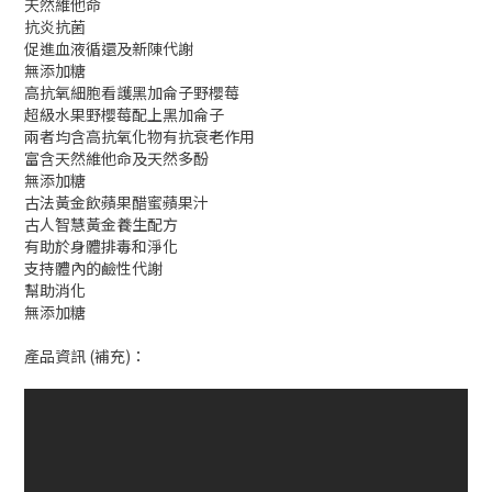
天然維他命
抗炎抗菌
促進血液循還及新陳代謝
無添加糖
高抗氧細胞看護黑加侖子野櫻莓
超級水果野櫻莓配上黑加侖子
兩者均含高抗氧化物有抗衰老作用
富含天然維他命及天然多酚
無添加糖
古法黃金飲蘋果醋蜜蘋果汁
古人智慧黃金養生配方
有助於身體排毒和淨化
支持體內的鹼性代謝
幫助消化
無添加糖
產品資訊 (補充)：