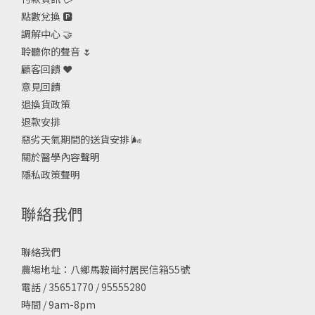
點數兌換 🅿️
調解中心 🤝
聆聽你的聲音 🌷
顧客回饋 ❤️
意見回饋
退換貨政策
退款安排
惡劣天氣期間的送貨安排
🌬
關於醫學內容聲明
隱私政策聲明
聯絡我們
聯絡我們
農場地址：八鄉馬鞍崗村居民信箱55號
電話 / 35651770 / 95555280
時間 / 9am-8pm