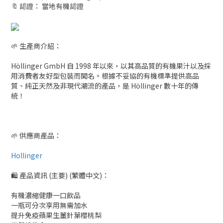
🔖 認證： 當地有機認證
🌱 生產商介紹：
Höllinger GmbH 自 1998 年以來，以其高品質的有機果汁以及採
用消費者友好型包裝而聞名。根據不妥協的有機標準提供高品
質、純正天然及非現代潮流的產品，是 Höllinger 數十年的傳
統！
🌱 供應商產品：
Hollinger
🛍 產品資訊 (主要) (繁體中文)：
有機濃縮健康一口飲品
一瓶可分次享用無需加水
提升免疫蘋果生薑針葉櫻桃梨