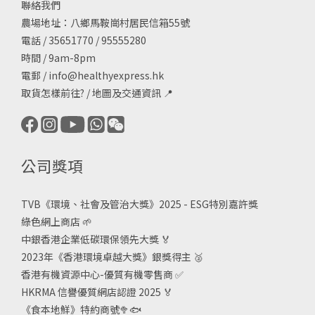
聯絡我們
農場地址：八鄉馬鞍崗村居民信箱55號
電話 / 35651770 / 95555280
時間 / 9am-8pm
電郵 /
info@healthyexpress.hk
取貨怎樣前往?
/
地圖及交通資訊
📍
公司獎項
TVB《
環境、社會及管治大獎》2025 - ESG
特別嘉許獎
綠色網上商店
🌱
中銀香港企業低碳環保領先大獎
🏅
2023年《香港環境卓越大獎》銀獎得主
🥈
香港有機資源中心-優質有機零售商
✅
HKRMA 信譽優質網店認證 2025
🏅
《食本地鮮》特約商號
🥦🐟