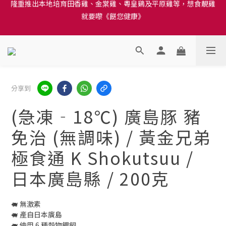
就要嚟《餸您健康》
訂單結帳注意事項：送貨方法中選擇區域 - 然後當填寫地址時, 請
小心選擇分區及區域, 因資料錯誤會影響前往結帳
訂單結帳注意事項：送貨方法中選擇區域 - 然後當填寫地址時, 請
小心選擇分區及區域, 因資料錯誤會影響前往結帳
分享到
(急凍‐18℃) 廣島豚 豬
免治 (無調味) / 黃金兄弟
極食通 K Shokutsuu /
日本廣島縣 / 200克
🐖 無激素
🐖 產自日本廣島
🐖 使用 6 種穀物餵飼