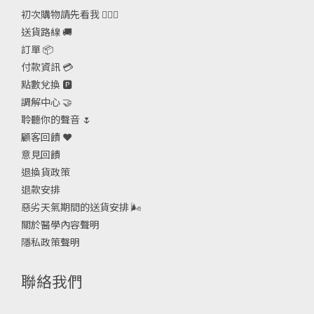
初次購物請先看我 🙋🏻‍♀️
送貨路線 🚚
訂單 📦
付款資訊 💳
點數兌換 🅿️
調解中心 🤝
聆聽你的聲音 🌷
顧客回饋 ❤️
意見回饋
退換貨政策
退款安排
惡劣天氣期間的送貨安排
🌬
關於醫學內容聲明
隱私政策聲明
聯絡我們