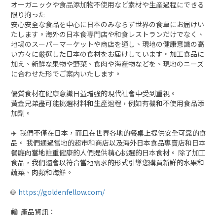
オーガニックや食品添加物不使用など素材や生産過程にできる
限り拘った
安心安全な食品を中心に日本のみならず世界の食卓にお届けい
たします。海外の日本食専門店や和食レストランだけでなく、
地場のスーパーマーケットや商店を通し、現地の健康意識の高
い方々に厳選した日本の食材をお届けしています。加工食品に
加え、新鮮な果物や野菜、食肉や海産物などを、現地のニーズ
に合わせた形でご案内いたします。
優質食材在健康意識日益增強的現代社會中受到重視。
黃金兄弟盡可能挑選材料和生產過程，例如有機和不使用食品添
加劑。
✈️ 我們不僅在日本，而且在世界各地的餐桌上提供安全可靠的食
品。 我們通過當地的超市和商店以及海外日本食品專賣店和日本
餐廳向當地註重健康的人們提供精心挑選的日本食材。 除了加工
食品，我們還會以符合當地需求的形式引導您購買新鮮的水果和
蔬菜、肉類和海鮮。
🌐
https://goldenfellow.com/
🛍 產品資訊：