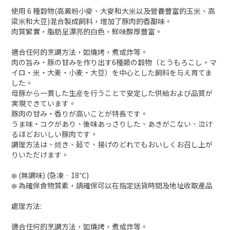
使用 6 種穀物(高澱粉小麥、大麥和大米以及營養豐富的玉米、高
粱米和大豆)混合製成飼料，增加了豚肉的香甜味。
肉質緊實，脂肪呈漂亮的白色，鮮味醇厚豐富。
適合任何的烹調方法，如燒烤，煮或炸等。
肉の旨み・豚の甘みを作り出す6種類の穀物（とうもろこし・マ
イロ・米・大麦・小麦・大豆）を中心とした飼料を与え育てま
した。
母豚から一貫した生産を行うことで安定した供給および品質が
実現できています。
豚肉の甘み・香りが高いことが特長です。
うま味・コクがあり、後味あっさりした、あきがこない、泣け
るほどおいしい豚肉です。
調理方法は、焼き、茹で、揚げのどれでもおいしくお召し上が
りいただけます。
❄️ (無調味) (急凍‐18℃)
❄️ 為確保食物質素，請確保可以在指定送貨時間及地址收取產品
處理方法:
適合任何的烹調方法，如燒烤，煮或炸等。