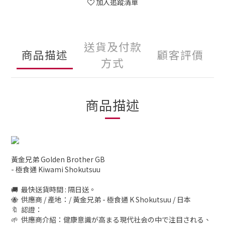
加入追蹤清單
送貨及付款
商品描述
顧客評價
方式
商品描述
黃金兄弟 Golden Brother GB
- 極食通 Kiwami Shokutsuu
🚚 最快送貨時間 : 隔日送。
🐝 供應商 / 產地：/ 黃金兄弟 - 極食通 K Shokutsuu / 日本
🔖 認證：
🌱 供應商介紹：健康意識が高まる現代社会の中で注目される、