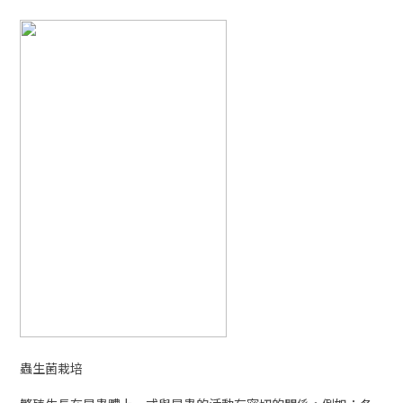
蟲生菌栽培
繁殖生長在昆蟲體上，或與昆蟲的活動有密切的關係。例如：冬
蟲夏草寄生磷翅目蝙蝠蛾屬的冬蟲夏草蛾幼蟲；而雞肉絲菇則生
長在蟻巢，與白蟻的生命活動息息相關。此類菇菌人工栽培非常
困難。