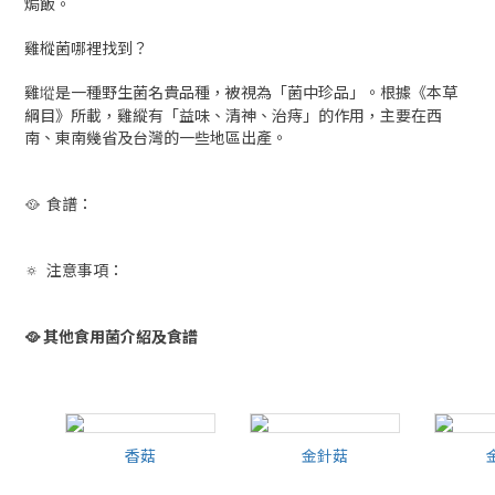
焗飯。
雞樅菌哪裡找到？
雞㙡是一種野生菌名貴品種，被視為「菌中珍品」。根據《本草
綱目》所載，雞縱有「益味、清神、治痔」的作用，主要在西
南、東南幾省及台灣的一些地區出產。
🥘 食譜：
🔅 注意事項：
🥘
其他食用菌介紹及食譜
香菇
金針菇