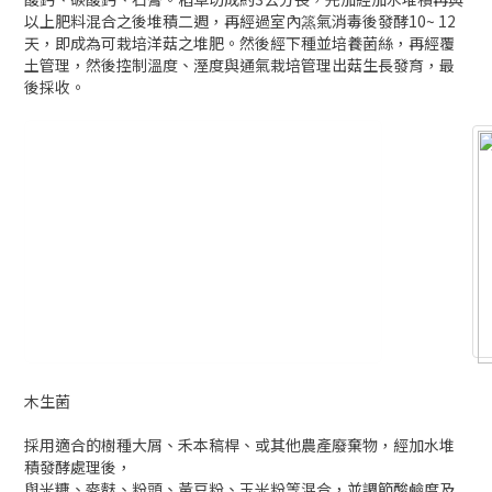
木生菌
採用適合的樹種大屑、禾本稿桿、或其他農產廢棄物，經加水堆
積發酵處理後，
與米糠、麥麩、粉頭、黃豆粉、玉米粉等混合，並調節酸鹼度及
含水量，裝袋壓
包，經滅菌、接種走菌培養後，在栽培室進行開包出菇管理及採
收。