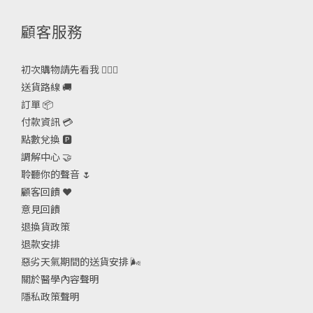
送貨路線 🚚
訂單 📦
付款資訊 💳
點數兌換 🅿️
調解中心 🤝
聆聽你的聲音 🌷
顧客回饋 ❤️
意見回饋
退換貨政策
退款安排
惡劣天氣期間的送貨安排
🌬
關於醫學內容聲明
隱私政策聲明
聯絡我們
聯絡我們
農場地址：八鄉馬鞍崗村居民信箱55號