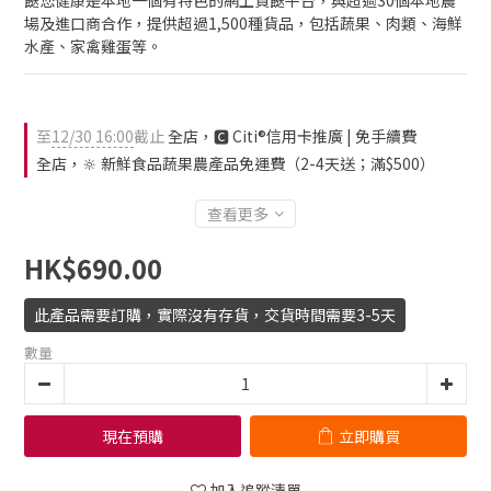
餸您健康是本地一個有特色的網上買餸平台，與超過30個本地農
場及進口商合作，提供超過1,500種貨品，包括蔬果、肉類、海鮮
水產、家禽雞蛋等。
至
12/30 16:00
截止
全店，🅲 Citi®信用卡推廣 | 免手續費
全店，🔆 新鮮食品蔬果農產品免運費（2-4天送；滿$500）
查看更多
HK$690.00
此產品需要訂購，實際沒有存貨，交貨時間需要3-5天
數量
現在預購
立即購買
加入追蹤清單