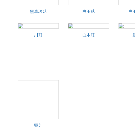
川耳
白木耳
川耳
白木耳
靈芝
靈芝
食用價值
雖然說菇類不需要陽光就可以生長，但經照射陽光的洋菇會大幅