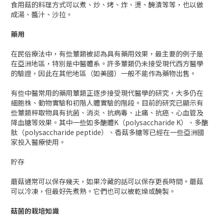
在亞洲地區，特別是中醫體系。許多蕈類仍未接受現代西方醫學
的驗證，因此在其他地區（如美國）一般不能作為藥物出售。
有些中醫常用的藥用蕈類正逐步接受現代醫學的研究，大多仍在
細胞株、動物實驗和初階人體實驗的階段。目前的研究已顯示有
些蕈類粹取物具有抗菌、消炎、抗病毒、止痛、抗癌、心血管及
降血糖等效果。其中一些如多醣體K（polysaccharide K）、多醣
肽（polysaccharide peptide）、香菇多糖等已經在一些亞洲國
家投入醫療使用。
貯存
蘑菇通常可以保存幾天，如果冷藏的話可以保存更長時間。蘑菇
可以冷凍，但最好先煮熟。它們也可以被乾燥或醃製。
菇菌的栽培知識
草生菌
栽培材料主要用禾本科的稿秆，如稻草、野草等，例如草菇的稻
草栽培法，可利用床架式栽培或在田間以稻草作成畦的堆式栽
培。