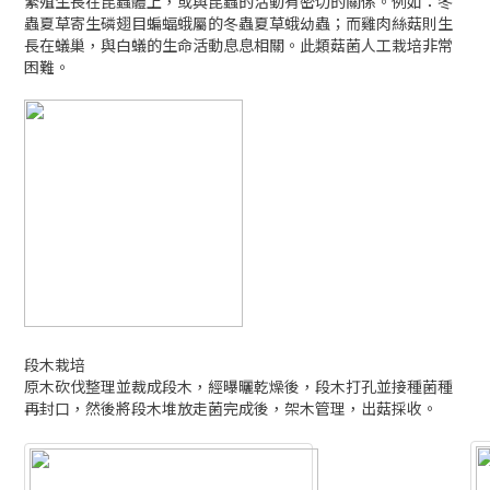
段木栽培
原木砍伐整理並裁成段木，經曝曬乾燥後，段木打孔並接種菌種
再封口，然後將段木堆放走菌完成後，架木管理，出菇採收。