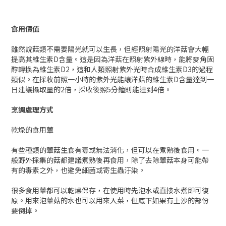
提高其維生素D含量。這是因為洋菇在照射紫外線時，能將麥角固
醇轉換為維生素D2，這和人類照射紫外光時合成維生素D3的過程
類似。在採收前照一小時的紫外光能讓洋菇的維生素D含量達到一
日建議攝取量的2倍，採收後照5分鐘則能達到4倍。
烹調處理方式
乾燥的食用蕈
有些種類的蕈菇生食有毒或無法消化，但可以在煮熟後食用。一
般野外採集的菇都建議煮熟後再食用，除了去除蕈菇本身可能帶
有的毒素之外，也避免細菌或寄生蟲汙染。
很多食用蕈都可以乾燥保存，在使用時先泡水或直接水煮即可復
原。用來泡蕈菇的水也可以用來入菜，但底下如果有土沙的部份
要倒掉。
食用菇的料理方式可以煮、炒、烤、炸、燙、醃漬等等，也以做
成湯、醬汁、沙拉。
藥用
在民俗療法中，有些蕈類被認為具有藥用效果，最主要的例子是