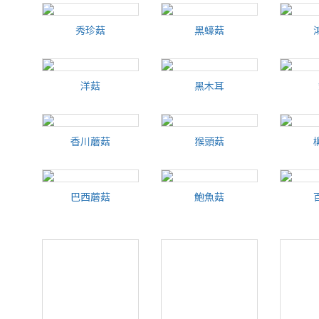
金針菇
秀珍菇
黑蠔菇
秀珍菇
黑蠔菇
洋菇
黑木耳
洋菇
黑木耳
香川蘑菇
猴頭菇
香川蘑菇
猴頭菇
巴西蘑菇
鮑魚菇
巴西蘑菇
鮑魚菇
黑真珠菇
白玉菇
白
白玉菇
白