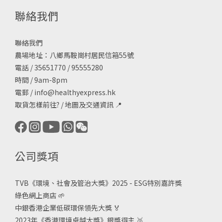
電話 / 35651770 / 95555280
時間 / 9am-8pm
電郵 /
info@healthyexpress.hk
取貨怎樣前往?
/
地圖及交通資訊
📍
公司獎項
TVB《
環境、社會及管治大獎》2025 - ESG
特別嘉許獎
綠色網上商店
🌱
中銀香港企業低碳環保領先大獎
🏅
2023年《香港環境卓越大獎》銀獎得主
🥈
香港有機資源中心-優質有機零售商
✅
HKRMA 信譽優質網店認證 2025
🏅
《食本地鮮》特約商號
🥦🐟
香港綠色機構
🌱