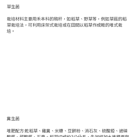
糞生菌
堆肥配方:乾稻草、雞糞、米糠、豆餅粉、消石灰、硫酸錏、過磷
酸鈣、碳酸鈣、石膏。稻草切成約3公分長，先加經加水堆積再與
以上肥料混合之後堆積二週，再經過室內篜氣消毒後發酵10~ 12
天，即成為可栽培洋菇之堆肥。然後經下種並培養菌絲，再經覆
土管理，然後控制溫度、溼度與通氣栽培管理出菇生長發育，最
後採收。