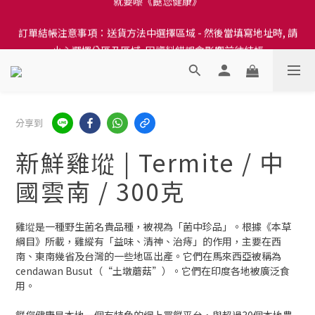
訂單結帳注意事項：送貨方法中選擇區域 - 然後當填寫地址時, 請
訂單結帳注意事項：送貨方法中選擇區域 - 然後當填寫地址時, 請
小心選擇分區及區域, 因資料錯誤會影響前往結帳
小心選擇分區及區域, 因資料錯誤會影響前往結帳
隆重推出本地培育田香雞、金棠雞、粵皇鷄及平原雞等，想食靚雞
就要嚟《餸您健康》
訂單結帳注意事項：送貨方法中選擇區域 - 然後當填寫地址時, 請
分享到
小心選擇分區及區域, 因資料錯誤會影響前往結帳
新鮮雞㙡 | Termite / 中
國雲南 / 300克
雞㙡是一種野生菌名貴品種，被視為「菌中珍品」。根據《本草
綱目》所載，雞縱有「益味、清神、治痔」的作用，主要在西
南、東南幾省及台灣的一些地區出產。它們在馬來西亞被稱為
cendawan Busut（“土墩蘑菇”）。它們在印度各地被廣泛食
用。