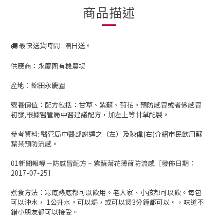
商品描述
最快送貨時間 : 隔日送。
供應商：永慶圍有機農場
產地：錦田永慶圍
營養價值：配方包括：甘草、紫蘇、菊花。預防感冒或者係感冒
初發,根據醫管局中醫建議配方，加左上等甘草配製。
參考資料: 醫管局中醫部謝達之（左）及陳偉(右)介紹市民飲用蘇
葉茶預防流感。
01新聞報導－防感冒配方 – 紫蘇菊花薄荷防流感［發佈日期：
2017-07-25］
煮食方法：寒底熱底都可以飲用。老人家、小孩都可以飲。每包
可以沖水， 1公升水。可以焗，或可以煲3分鐘都可以。，味道不
錯小朋友都可以接受。