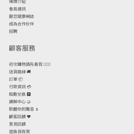
傳媒介紹
會員通訊
餸您健康網誌
成為合作伙伴
招聘
顧客服務
初次購物請先看我 🙋🏻‍♀️
送貨路線 🚚
訂單 📦
付款資訊 💳
點數兌換 🅿️
調解中心 🤝
聆聽你的聲音 🌷
顧客回饋 ❤️
意見回饋
退換貨政策