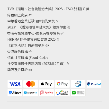
TVB《
環境、社會及管治大獎》2025 - ESG
特別嘉許獎
綠色網上商店
🌱
中銀香港企業低碳環保領先大獎
🏅
2023年《香港環境卓越大獎》銀獎得主
🥈
香港有機資源中心-優質有機零售商
✅
HKRMA 信譽優質網店認證 2025
🏅
《食本地鮮》特約商號
🥦🐟
香港綠色機構
🌱
惜食共享機構 (Food-Co)
🥗
社交電商最佳表現店家 (2023年2月份）🏅
牌照及許可證
📜