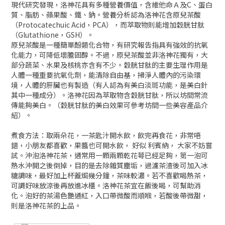
現代研究發現，洛神花具有多種營養價值，含維他命Ａ及C、蛋白
質、脂肪、蘋果酸、鐵、鈉。營養分析認為洛神花含原兒茶酸
（Protocatechuic Acid，PCA），而萃取物則能增加穀胱甘肽
（Glutathione，GSH）。
原兒茶酸是一種簡單酚類化合物，有研究報告指具有強效的抗氧
化能力，可降低壞膽固醇。不過，原兒茶酸並非洛神花獨有，大
部分蔬菜、水果及核桃亦含有不少。穀胱甘肽的主要生理作用是
人體一種重要抗氧化劑，能清除自由基，掃淨人體內的污染環
境，人體的肝臟也有製造（有人認為有美白淡斑功能，是美白針
其中一種成分）。洛神花因為萃取物含穀胱甘肽，所以坊間常流
傳能夠美白。（穀胱甘肽的美白效果可參考坊間一些美容產品介
紹）。
煮食方法：取兩朵花，一茶匙汁開水飲，飲完再食花，非常唔
錯，小朋友都喜歡，果醬也可開水飲， 好似 利賓納， 大家不妨嘗
試。沖泡洛神花茶，通常用一顆兩顆乾花萼已經足夠，第一泡可
熱水沖開之後倒掉，目的是去除雜質塵垢，過濾茶渣後可加入冰
糖調味，最好加上杯蓋焗幾分鐘，茶味較濃。若不喜歡喝熱茶，
可調好味放涼後再放進冰櫃。洛神花茶宜在飯後喝，可幫助消
化。泡好的茶湯色艷通紅，入口帶微酸而順喉，若酸後帶微甜，
則是洛神花茶的上品。