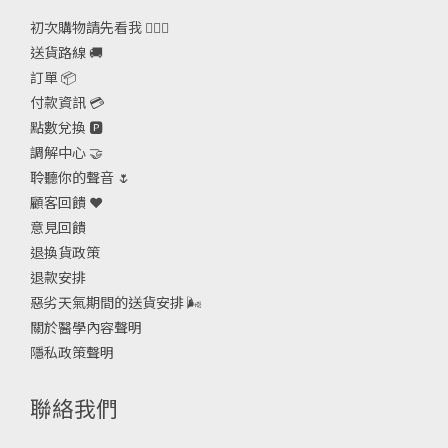
初次購物請先看我 🙋🏻‍♀️
送貨路線 🚚
訂單 📦
付款資訊 💳
點數兌換 🅿️
調解中心 🤝
聆聽你的聲音 🌷
顧客回饋 ❤️
意見回饋
退換貨政策
退款安排
惡劣天氣期間的送貨安排
🌬
關於醫學內容聲明
隱私政策聲明
聯絡我們