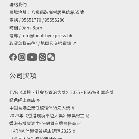
聯絡我們
農場地址：八鄉馬鞍崗村居民信箱55號
電話 / 35651770 / 95555280
時間 / 9am-8pm
電郵 /
info@healthyexpress.hk
取貨怎樣前往?
/
地圖及交通資訊
📍
公司獎項
TVB《
環境、社會及管治大獎》2025 - ESG
特別嘉許獎
綠色網上商店
🌱
中銀香港企業低碳環保領先大獎
🏅
2023年《香港環境卓越大獎》銀獎得主
🥈
香港有機資源中心-優質有機零售商
✅
HKRMA 信譽優質網店認證 2025
🏅
《食本地鮮》特約商號
🥦🐟