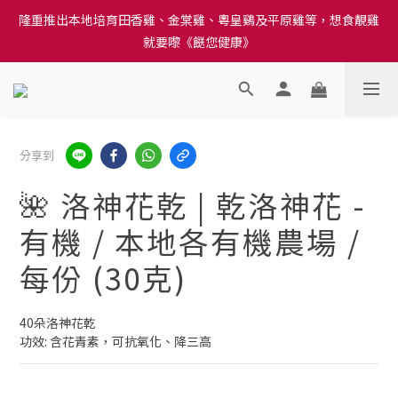
隆重推出本地培育田香雞、金棠雞、粵皇鷄及平原雞等，想食靚雞
訂單結帳注意事項：送貨方法中選擇區域 - 然後當填寫地址時, 請
就要嚟《餸您健康》
小心選擇分區及區域, 因資料錯誤會影響前往結帳
訂單結帳注意事項：送貨方法中選擇區域 - 然後當填寫地址時, 請
小心選擇分區及區域, 因資料錯誤會影響前往結帳
分享到
🌺 洛神花乾 | 乾洛神花 -
有機 / 本地各有機農場 /
每份 (30克)
40朵洛神花乾 
功效: 含花青素，可抗氧化、降三高