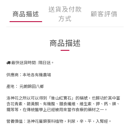
送貨及付款
商品描述
顧客評價
方式
商品描述
最快送貨時間 : 隔日送。
供應商：本地各有機農場
產地： 元朗錦田八鄉
洛神花之所以可以得到「後山紅寶石」的稱號，也歸功於其中富
含花青素、類黃酮、有機酸、膳食纖維、維生素、鉀、鈣、鎂、
鐵等等，在傳統醫學上已經被用來當作食療的藥材之一。
營養價值：洛神花屬錦葵科植物，利尿，辛、平，入腎經。