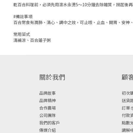
乾百合料理前，必須先用滾水汆燙5～10分鐘去除雜質，撈起後
#備註事項
百合常食有潤肺、清心、調中之效，可止咳、止血、開胃、安神
常用菜式
清補涼、百合蓮子粥
關於我們
顧
品牌故事
初次購物
品牌精神
送貨路
合作農場
訂單 
公司團隊
付款資
我們的客戶
點數兌換
傳媒介紹
調解中