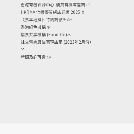
香港有機資源中心-優質有機零售商
✅
HKRMA 信譽優質網店認證 2025
🏅
《食本地鮮》特約商號
🥦🐟
香港綠色機構
🌱
惜食共享機構 (Food-Co)
🥗
社交電商最佳表現店家 (2023年2月份）
🏅
牌照及許可證
📜