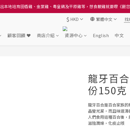
送貨方法中選擇區域 - 然後當填寫地址時, 請小心選擇分區及區域, 因資
出本地培育田香雞、金棠雞、粵皇鷄及平原雞等，想食靚雞就要嚟《餸您
$
HKD
繁體中文
送貨方法中選擇區域 - 然後當填寫地址時, 請小心選擇分區及區域, 因資
顧客回饋 ❤️
商店介紹
資源中心
English
中文
龍牙百合 
份150克
龍牙百合是百合家族的
晶瑩光潔，而且味道清
人們食用這種百合後，
滋陰潤燥，化痰止咳