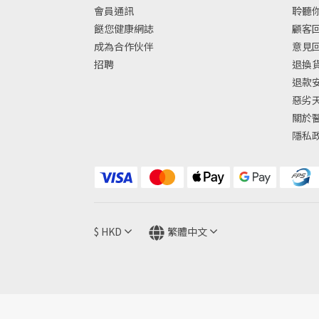
會員通訊
聆聽你
餸您健康網誌
顧客回
成為合作伙伴
意見
招聘
退換
退款
惡劣
關於
隱私
$
HKD
繁體中文