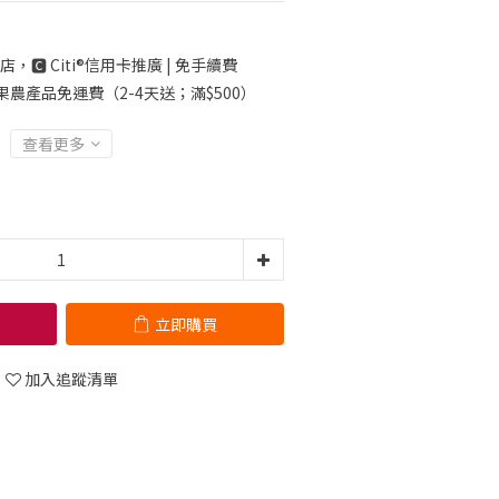
店，🅲 Citi®信用卡推廣 | 免手續費
果農產品免運費（2-4天送；滿$500）
查看更多
立即購買
加入追蹤清單