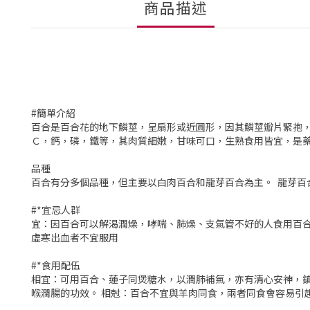
商品描述
#簡單介紹
百合是百合花的地下鱗莖，呈扇形或近圓形，因其鱗莖瓣片緊抱
Ｃ，鈣，磷，鐵等，其肉質細嫩，甘味可口，生熟食用皆宜，是
品種
百合有分多個品種，但主要以白肉百合和龍芽百合為主。 龍芽
#*宜忌人群
宜：因百合可以解渴潤燥，哮喘、肺燥、支氣管不好的人食用百合
虛寒出血者不宜服用
#*食用配伍
相宜：可用百合、蓮子同煲糖水，以潤肺補氣，亦有清心安神，
喉潤腸的功效。 相尅：百合不宜與羊肉同食，兩者同食會容易引