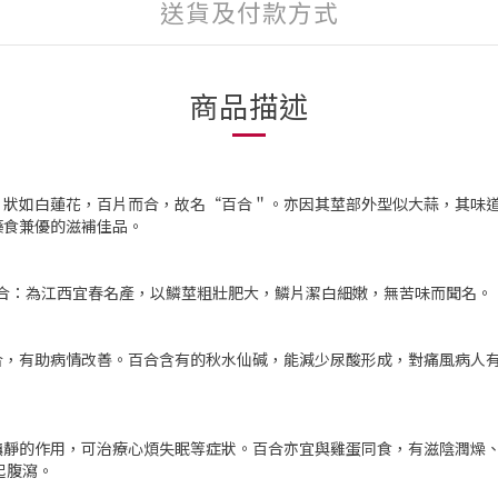
送貨及付款方式
商品描述
，狀如白蓮花，百片而合，故名“百合＂。亦因其莖部外型似大蒜，其味
藥食兼優的滋補佳品。
百合：為江西宜春名產，以鱗莖粗壯肥大，鱗片潔白細嫩，無苦味而聞名。
，有助病情改善。百合含有的秋水仙碱，能減少尿酸形成，對痛風病人有
鎮靜的作用，可治療心煩失眠等症狀。百合亦宜與雞蛋同食，有滋陰潤燥
起腹瀉。