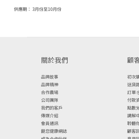
供應期： 3月份至10月份
關於我們
顧
品牌故事
初次購物
品牌精神
送貨路
合作農場
訂單 
公司團隊
付款資
我們的客戶
點數兌換
傳媒介紹
調解中
會員通訊
聆聽你
餸您健康網誌
顧客回
成為合作伙伴
意見