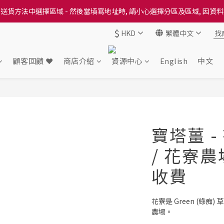
送貨方法中選擇區域 - 然後當填寫地址時, 請小心選擇分區及區域, 因資
送貨方法中選擇區域 - 然後當填寫地址時, 請小心選擇分區及區域, 因資
$
HKD
繁體中文
出本地培育田香雞、金棠雞、粵皇鷄及平原雞等，想食靚雞就要嚟《餸您
送貨方法中選擇區域 - 然後當填寫地址時, 請小心選擇分區及區域, 因資
顧客回饋 ❤️
商店介紹
資源中心
English
中文
寶塔薑 -
/ 花寮農
收費
花寮是 Green (綠
農場。