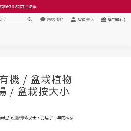
料錯誤會影響前往結帳
料錯誤會影響前往結帳
聯絡我們
會員登入
購物車(0)
健康》
料錯誤會影響前往結帳
立即購買
 有機 / 盆栽植物
場 / 盆栽按大小
痴) 草藥班師姐廖婷珍女士，打理了十年的私家