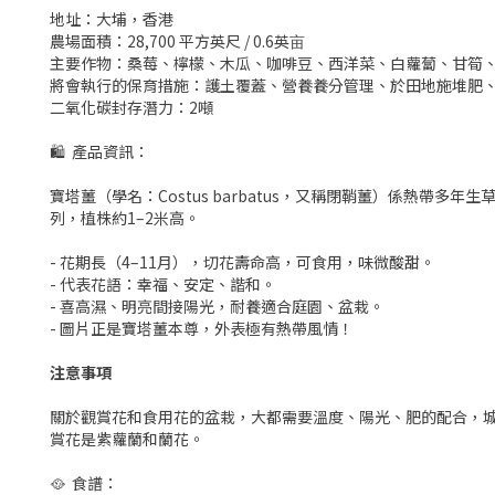
地址：大埔，香港
農場面積：28,700 平方英尺 / 0.6英亩
主要作物：桑莓、檸檬、木瓜、咖啡豆、西洋菜、白蘿蔔、甘筍
將會執行的保育措施：護土覆蓋、營養養分管理、於田地施堆肥
二氧化碳封存潛力：2噸
🛍 產品資訊：
寶塔薑（學名：Costus barbatus，又稱閉鞘薑）係熱
列，植株約1–2米高。
- 花期長（4–11月），切花壽命高，可食用，味微酸甜。
- 代表花語：幸福、安定、諧和。
- 喜高濕、明亮間接陽光，耐養適合庭園、盆栽。
- 圖片正是寶塔薑本尊，外表極有熱帶風情！
注意事項
關於觀賞花和食用花的盆栽，大都需要溫度、陽光、肥的配合，城
賞花是紫蘿蘭和蘭花。
🥘 食譜：