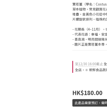
寶塔薑（學名：Costus
草本植物，常見觀賞花
堆疊，金黃色小花從中
片螺旋狀排列，植株約1
- 花期長（4–11月
- 代表花語：幸福、安
- 喜高濕、明亮間接陽
- 圖片正是寶塔薑本尊
至
12/30 16:00
截止
全
全店，🔆 新鮮食品蔬
HK$180.00
此產品需要預訂，需時