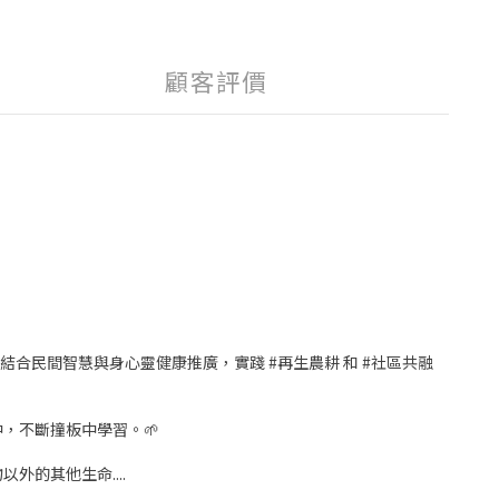
顧客評價
型為結合民間智慧與身心靈健康推廣，實踐 #再生農耕 和 #社區共融
，不斷撞板中學習。🌱
的其他生命....