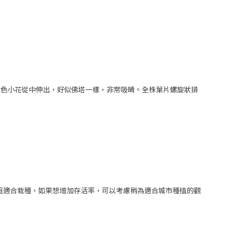
，金黃色小花從中伸出，好似佛塔一樣，非常吸晴。全株葉片螺旋狀排
庭適合栽種，如果想增加存活率，可以考慮稍為適合城市種植的觀