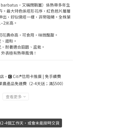
 barbatus，又稱閉鞘薑）係熱帶多年生
卉。最大特色係塔形花序，紅色苞片層層
伸出，好似佛塔一樣，非常吸晴。全株葉
–2米高。
），切花壽命高，可食用，味微酸甜。
定、諧和。
光，耐養適合庭園、盆栽。
，外表極有熱帶風情！
店，🅲 Citi®信用卡推廣 | 免手續費
果農產品免運費（2-4天送；滿$500）
查看更多
2-4個工作天，或會未能按時交貨