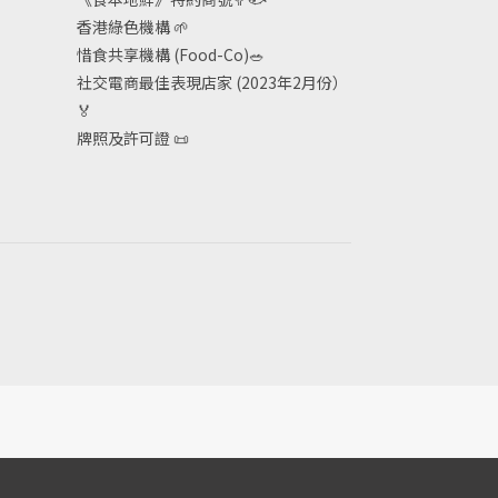
香港綠色機構
🌱
惜食共享機構 (Food-Co)
🥗
社交電商最佳表現店家 (2023年2月份）
🏅
牌照及許可證
📜