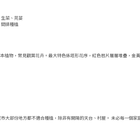
、生菜、芫荽
、間排種植
帶多年生草本植物，常見觀賞花卉。最大特色係塔形花序，紅色苞片層層堆疊
市大部份地方都不適合種植，除非有開陽的天台、村屋。 未必每一個家