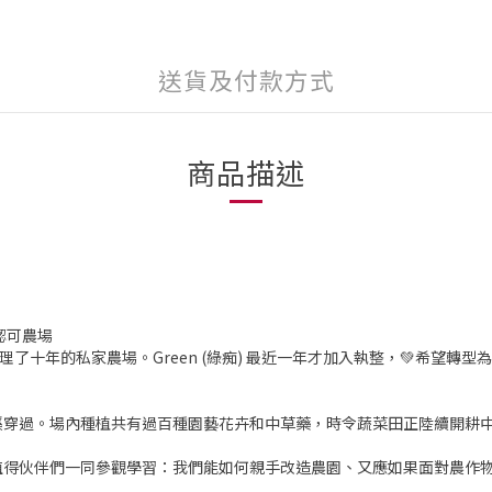
送貨及付款方式
商品描述
法認可農場
，打理了十年的私家農場。Green (綠痴) 最近一年才加入執整，💚希望轉
穿過。場內種植共有過百種園藝花卉和中草藥，時令蔬菜田正陸續開耕中
伙伴們一同參觀學習：我們能如何親手改造農園、又應如果面對農作物以外