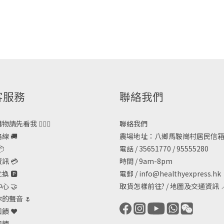
客服務
聯絡我們
請先看我 🙋🏻‍♀️
聯絡我們
線 🚚
農場地址：八鄉馬鞍崗村居民信箱

電話 / 35651770 / 95555280
訊 💳
時間 / 9am-8pm
 🅿️
電郵 /
info@healthyexpress.hk
心 🤝
取貨怎樣前往?
/
地圖及交通資訊

的聲音 🌷
饋 ❤️
回饋