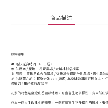
商品描述
花寮農場
🚚 最快送貨時間 : 3-5日送。
🐝 供應商 / 產地： 花寮農場 / 大埔林村梧桐寨
🔖 認證： 零碳足食合作農場 / 復元基金資助計劃農場 / 再生農
🌱 供應商介紹： 花寮是Green (綠痴) 草藥班師姐廖婷珍女士
體驗的 #生命教育農場 💚
花寮的特色是坐覽山谷幽靜地景，有豐富生物多樣性，有自然山溪
作為一個人手改建中的農場，一個有豐富生物多樣性的農場，很值得