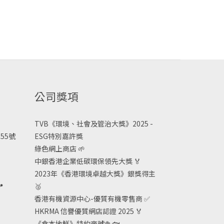
公司獎項
TVB《
環境、社會及管治大獎》2025 -
55號
ESG
特別嘉許獎
綠色網上商店
🌱
中銀香港企業低碳環保領先大獎
🏅
2023年《香港環境卓越大獎》銀獎得主

🥈
香港有機資源中心-優質有機零售商
✅
HKRMA 信譽優質網店認證 2025
🏅
《食本地鮮》特約商號
🥦🐟