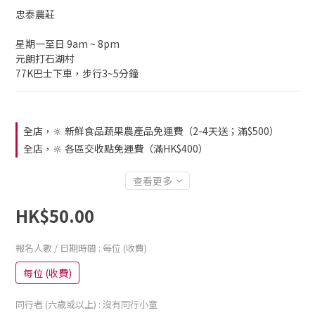
忠泰農莊
星期一至日 9am ~ 8pm
元朗打石湖村
77K巴士下車，步行3~5分鐘
全店，🔆 新鮮食品蔬果農產品免運費（2-4天送；滿$500）
全店，🔆 各區交收點免運費（滿HK$400）
查看更多
HK$50.00
報名人數 / 日期時間
: 每位 (收費)
每位 (收費)
同行者 (六歲或以上)
: 沒有同行小童