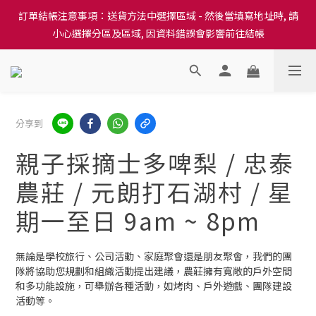
訂單結帳注意事項：送貨方法中選擇區域 - 然後當填寫地址時, 請
訂單結帳注意事項：送貨方法中選擇區域 - 然後當填寫地址時, 請
小心選擇分區及區域, 因資料錯誤會影響前往結帳
小心選擇分區及區域, 因資料錯誤會影響前往結帳
隆重推出本地培育田香雞、金棠雞、粵皇鷄及平原雞等，想食靚雞
就要嚟《餸您健康》
訂單結帳注意事項：送貨方法中選擇區域 - 然後當填寫地址時, 請
分享到
小心選擇分區及區域, 因資料錯誤會影響前往結帳
親子採摘士多啤梨 / 忠泰
農莊 / 元朗打石湖村 / 星
期一至日 9am ~ 8pm
無論是學校旅行、公司活動、家庭聚會還是朋友聚會，我們的團
隊將協助您規劃和組織活動提出建議，農莊擁有寬敞的戶外空間
和多功能設施，可舉辦各種活動，如烤肉、戶外遊戲、團隊建設
活動等。