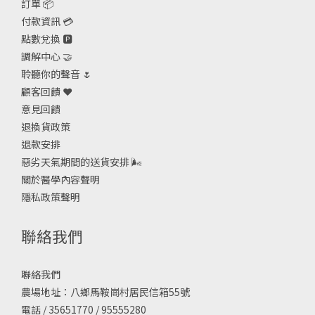
訂單 📦
付款資訊 💳
點數兌換 🅿️
調解中心 🤝
聆聽你的聲音 🌷
顧客回饋 ❤️
意見回饋
退換貨政策
退款安排
惡劣天氣期間的送貨安排
🌬
關於醫學內容聲明
隱私政策聲明
聯絡我們
聯絡我們
農場地址：八鄉馬鞍崗村居民信箱55號
電話 / 35651770 / 95555280