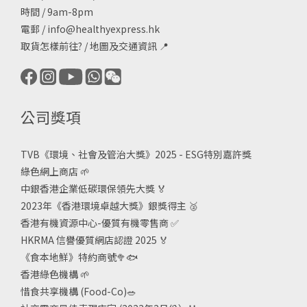
時間 / 9am-8pm
電郵 /
info@healthyexpress.hk
取貨怎樣前往?
/
地圖及交通資訊
📍
公司獎項
TVB《
環境、社會及管治大獎》2025 - ESG
特別嘉許獎
綠色網上商店
🌱
中銀香港企業低碳環保領先大獎
🏅
2023年《香港環境卓越大獎》銀獎得主
🥈
香港有機資源中心-優質有機零售商
✅
HKRMA 信譽優質網店認證 2025
🏅
《食本地鮮》特約商號
🥦🐟
香港綠色機構
🌱
惜食共享機構 (Food-Co)
🥗