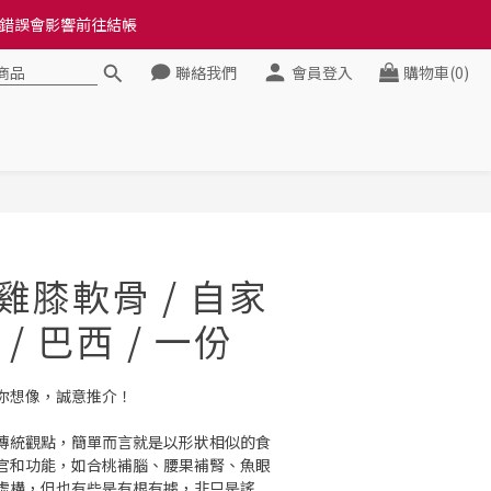
料錯誤會影響前往結帳
料錯誤會影響前往結帳
聯絡我們
會員登入
購物車(0)
健康》
料錯誤會影響前往結帳
立即購買
 雞膝軟骨 / 自家
/ 巴西 / 一份
你想像，誠意推介！
傳統觀點，簡單而言就是以形狀相似的食
官和功能，如合桃補腦、腰果補腎、魚眼
虛構，但也有些是有根有據，非只是謠