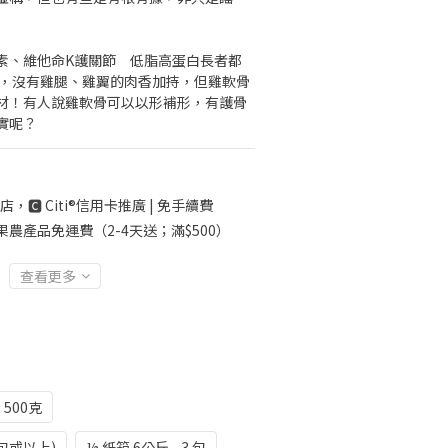
素、維他命K護關節　低脂高蛋白長者都
類，沒有雞腿、雞翼的肉香加持，但雞軟骨
材！有人說雞軟骨可以以形補形，有護骨
實呢？
店，🅲 Citi®信用卡推廣 | 免手續費
果農產品免運費（2-4天送；滿$500）
查看更多
 500克
2包或以上)
½ 紙箱 6公斤 - 3 包