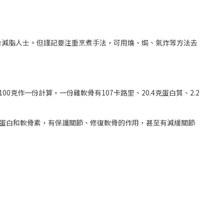
合減脂人士。但謹記要注重烹煮手法，可用燒、焗、氣炸等方法去
作一份計算，一份雞軟骨有107卡路里、20.4克蛋白質、2.2
蛋白和軟骨素，有保護關節、修復軟骨的作用，甚至有減緩關節