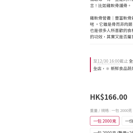
言！比如雞軟骨護骨。
雞軟骨營養｜豐富軟骨
啱 。它雖是骨而非肉
也是很多人所喜歡的食
的功效，其實又是否屬
至
12/30 16:00
截止
全
全店，🔆 新鮮食品蔬
HK$166.00
重量 / 規格
: 一包 2000克
一包 2000克
一份
一包 2000克 (數量=