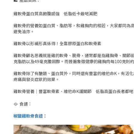
🛍 產品資訊：
雞軟骨蛋白質高飽腹感強 低脂低卡最啱減肥
雞軟骨的營養如蛋白質、脂肪等，和雞胸肉的相若，大家都同為
避免油炸。
雞軟骨以形補形真係得！全靠膠原蛋白和軟骨素
雞軟骨顧名思義就是雞的軟骨、脆骨，通常都是指雞胸骨、關節部位的
克脂肪以及49毫克膽固醇。而普遍象徵健康的雞胸肉每100克則約有
雞軟骨除了有醣類、蛋白質外，同時還有豐富的維他命K，有活
疼痛與發炎症狀的效果。
雞軟骨營養｜豐富軟骨素、維他命K護關節 低脂高蛋白長者都啱 | 香港01 http
🥘
食譜：
椒鹽雞軟骨食譜
：