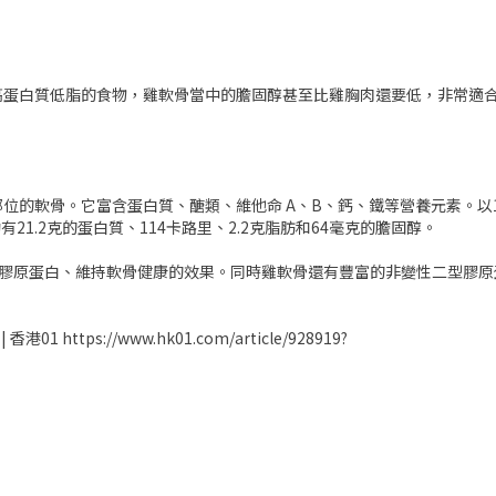
高蛋白質低脂的食物，雞軟骨當中的膽固醇甚至比雞胸肉還要低，非常適
軟骨。它富含蛋白質、醣類、維他命 A、B、鈣、鐵等營養元素。以100克
21.2克的蛋白質、114卡路里、2.2克脂肪和64毫克的膽固醇。
化膠原蛋白、維持軟骨健康的效果。同時雞軟骨還有豐富的非變性二型膠原
s://www.hk01.com/article/928919?