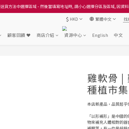
送貨方法中選擇區域 - 然後當填寫地址時, 請小心選擇分區及區域, 因資
送貨方法中選擇區域 - 然後當填寫地址時, 請小心選擇分區及區域, 因資
$
HKD
繁體中文
出本地培育田香雞、金棠雞、粵皇鷄及平原雞等，想食靚雞就要嚟《餸您
送貨方法中選擇區域 - 然後當填寫地址時, 請小心選擇分區及區域, 因資
顧客回饋 ❤️
商店介紹
資源中心
English
中文
雞軟骨 |
種植市集 
本店新產品，品質超乎
「以形補形」是中國的
物來補充人體相對的器
補眼等。有一些是純粹