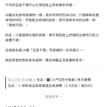
不同的生理不適可以在某程度上用食療來紓緩。
中醫認為食物與藥物一樣，具有特殊的性味功效；只要瞭解各種
食物的特性，然後配合疾病的症狀，便可發揮有效的治療，即
「藥食同源」。
因此，只要選擇合適的食療，便可某程度上紓緩因治療而引起之
身體不適。
這個是就着14種「生理不適」而建議的一些菜譜之一。
癌症患者如對飲食有疑問，應咨詢醫生及營養師意見。
至
12/30 16:00
截止
全店，🅲 Citi®信用卡推廣 | 免手續費
全店，🔆 新鮮食品蔬果農產品免運費（2-4天送；滿$500）
查看更多