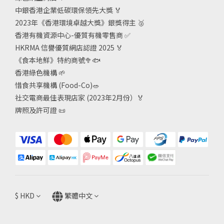
中銀香港企業低碳環保領先大獎
🏅
2023年《香港環境卓越大獎》銀獎得主
🥈
香港有機資源中心-優質有機零售商
✅
HKRMA 信譽優質網店認證 2025
🏅
《食本地鮮》特約商號
🥦🐟
香港綠色機構
🌱
惜食共享機構 (Food-Co)
🥗
社交電商最佳表現店家 (2023年2月份）🏅
牌照及許可證
📜
$
HKD
繁體中文