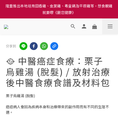
訂單結帳注意事項：送貨方法中選擇區域 - 然後當填寫地址時, 請
隆重推出本地培育田香雞、金棠雞、粵皇鷄及平原雞等，想食靚雞
小心選擇分區及區域, 因資料錯誤會影響前往結帳
就要嚟《餸您健康》
訂單結帳注意事項：送貨方法中選擇區域 - 然後當填寫地址時, 請
小心選擇分區及區域, 因資料錯誤會影響前往結帳
分享到
🥘 中醫癌症食療：栗子
烏雞湯 (脫髮) / 放射治療
後中醫食療食譜及材料包
栗子烏雞湯 (脫髮)
癌症病人會因為疾病本身和治療帶來的副作用而有不同的生理不
適。