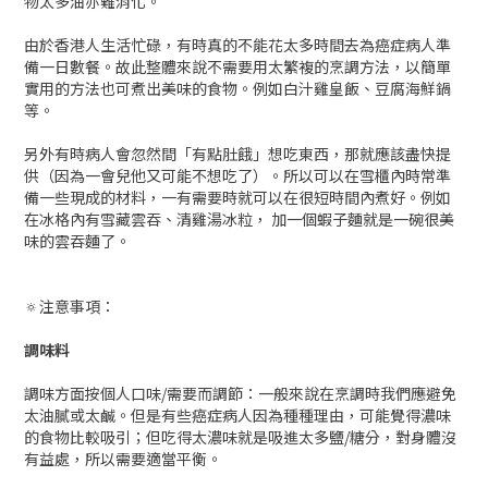
物太多油亦難消化。
由於香港人生活忙碌，有時真的不能花太多時間去為癌症病人準
備一日數餐。故此整體來說不需要用太繁複的烹調方法，以簡單
實用的方法也可煮出美味的食物。例如白汁雞皇飯、豆腐海鮮鍋
等。
另外有時病人會忽然間「有點肚餓」想吃東西，那就應該盡快提
供（因為一會兒他又可能不想吃了）。所以可以在雪櫃內時常準
備一些現成的材料，一有需要時就可以在很短時間內煮好。例如
在冰格內有雪藏雲吞、清雞湯冰粒， 加一個蝦子麵就是一碗很美
味的雲吞麵了。
🔅注意事項：
調味料
調味方面按個人口味/需要而調節：一般來說在烹調時我們應避免
太油膩或太鹹。但是有些癌症病人因為種種理由，可能覺得濃味
的食物比較吸引；但吃得太濃味就是吸進太多鹽/糖分，對身體沒
有益處，所以需要適當平衡。