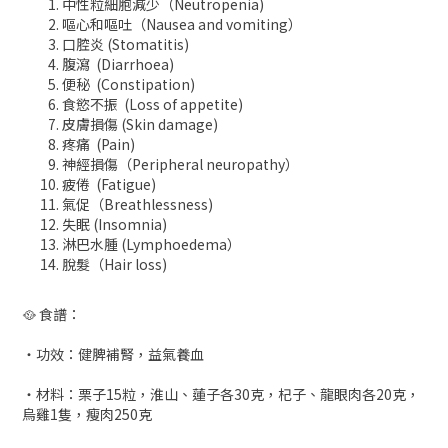
中性粒細胞減少（Neutropenia)
嘔心和嘔吐（Nausea and vomiting）
口腔炎 (Stomatitis)
腹瀉 (Diarrhoea)
便秘 (Constipation)
食慾不振 (Loss of appetite)
皮膚損傷 (Skin damage)
疼痛 (Pain)
神經損傷（Peripheral neuropathy）
疲倦 (Fatigue)
氣促（Breathlessness)
失眠 (Insomnia)
淋巴水腫 (Lymphoedema）
脫髮（Hair loss)
🥘 食譜：
・功效：健脾補腎，益氣養血
・材料：栗子15粒，淮山、蓮子各30克，杞子、龍眼肉各20克，
烏雞1隻，瘦肉250克