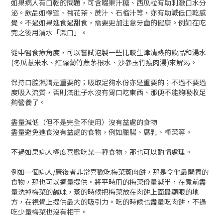
如果病人有口乾的問題，可含啜果汁糖、西瓜粒有助刺激口水分
泌。飲品如檸蜜、菊花茶、蔗汁、石榴汁等，亦有助減低口乾感
覺。不過如果進食過甜食，需要更加注意牙齒的健康。例如在吃
完之後用清水「漱口」。
從中醫食療角度，可以嘗試泡製一些比較生津清熱的飲品和湯水
(冬瓜薏米水、紅蘿蔔竹蔗茅根水、沙參玉竹瘦肉湯)來解渴。
保持口腔濕潤是重要的；吸取足夠水份亦是重要的；不過不要過
度吸入流質，否則滿肚子水沒有胃口吃東西、那便不能夠吸收足
夠營養了。
盡量減低（但不是完全不使用）沒有益處的食物
盡量避免進食沒有益處的食物，例如臘腸、腐乳、榨菜等。
不過如果病人極度喜歡吃某一種食物，那也可以酌情處理。
例如一個病人/康復者非常喜歡吃梅菜蒸肉餅，那是令他最開胃的
食物，那也可以適量提供。將平時用的梅菜份量減半，在煮前盡
量洗掉梅菜的鹹味，蒸的時候把梅菜放在肉餅上面最顯眼的地
方，在視覺上提供最大的吸引力。吃的時候也盡量吃肉餅，不過
吃少量梅菜也沒有相干。