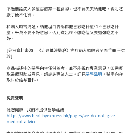
不過無論病人多麼喜歡某一種食物，也不要天天給他吃，否則吃
厭了便不化算。
和病人時常溝通，請他坦白告訴你他喜歡吃什麼和不喜歡吃什
麼，千萬不要不好意思，否則煮出來不想吃但又要勉強吃更不
好。
[參考資料來源：《走過驚濤駭浪》癌症病人照顧者全面手冊 王榮
珍]
商品描述中的醫學內容僅供參考，並不能視作專業意見。如需獲
取醫療幫助或意見，請諮詢專業人士。詳見
醫學聲明
。醫學內容
取材於維基百科。
免責聲明
餸您健康 - 我們不提供醫學建議
https://www.healthyexpress.hk/pages/we-do-not-give-
medical-advice