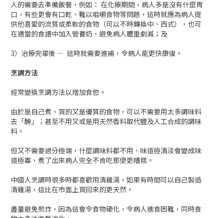
人的需要去準備飯餐，例如： 在化療期間，病人多是沒有什麼胃
口，有些更會有口乾、難以咀嚼食物等問題，這時就應為病人提
供他喜愛的流質或柔軟的食物（可以不時轉換中、西式），也可
在適當的食譜中加入營養奶，避免病人體重劇減；及
3）治療完畢後 — 這時就需要進補，令病人能更快康復。
烹調方法
經常變換烹調方法以增加食慾。
由於是自己煮，買的又是優質的食物，可以不需要用太多調味料
去「醃」；甚至不用又或是用天然香料取代鹽及人工合成的調味
料。
但又不需要過分極端，什麼調味料都不用、味道極清淡會變成味
道極寡，煮了出來病人完全不肯吃那便更糟糕。
中國人烹調時很多時都喜歡用清雞湯，如果有時間可以自己製造
清雞湯，這比在市面上買回來的更天然。
盡量避免煎炸，因為這會令食物硬化，令病人進食困難，同時食