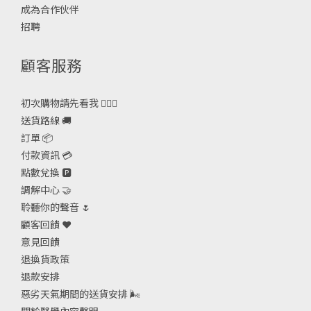
成為合作伙伴
招聘
顧客服務
初次購物請先看我 🙋🏻‍♀️
送貨路線 🚚
訂單 📦
付款資訊 💳
點數兌換 🅿️
調解中心 🤝
聆聽你的聲音 🌷
顧客回饋 ❤️
意見回饋
退換貨政策
退款安排
惡劣天氣期間的送貨安排
🌬
關於醫學內容聲明