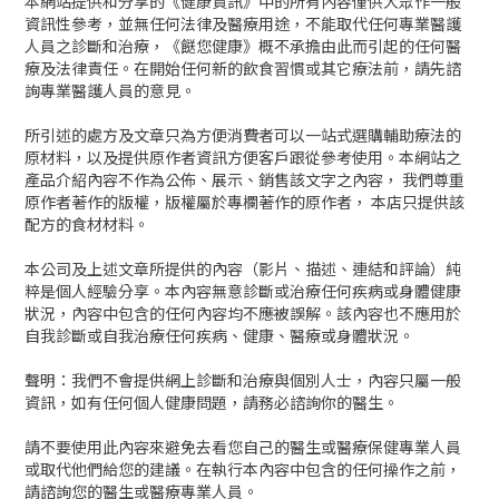
本網站提供和分享的《健康資訊》中的所有內容僅供大眾作一般
資訊性參考，並無任何法律及醫療用途，不能取代任何專業醫護
人員之診斷和治療，《餸您健康》概不承擔由此而引起的任何醫
療及法律責任。在開始任何新的飲食習慣或其它療法前，請先諮
詢專業醫護人員的意見。
所引述的處方及文章只為方便消費者可以一站式選購輔助療法的
原材料，以及提供原作者資訊方便客戶跟從參考使用。本網站之
產品介紹內容不作為公佈、展示、銷售該文字之內容， 我們尊重
原作者著作的版權，版權屬於專欄著作的原作者， 本店只提供該
配方的食材材料。
本公司及上述文章所提供的內容（影片、描述、連結和評論）純
粹是個人經驗分享。本內容無意診斷或治療任何疾病或身體健康
狀況，內容中包含的任何內容均不應被誤解。該內容也不應用於
自我診斷或自我治療任何疾病、健康、醫療或身體狀況。
聲明：我們不會提供網上診斷和治療與個別人士，內容只屬一般
資訊，如有任何個人健康問題，請務必諮詢你的醫生。
請不要使用此內容來避免去看您自己的醫生或醫療保健專業人員
或取代他們給您的建議。在執行本內容中包含的任何操作之前，
請諮詢您的醫生或醫療專業人員。