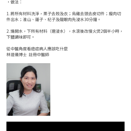
・做法：
1. 將所有材料洗淨，栗子去殼及衣；烏雞去頭去皮切件；瘦肉切
件出水；淮山、蓮子、杞子及龍眼肉先浸水30分鐘。
2. 燒開水，下所有材料（連浸水），水滾後改慢火煲2個半小時，
下鹽調味即可。
從中醫角度看癌症病人應該吃什麼
林道儀博士 註冊中醫師