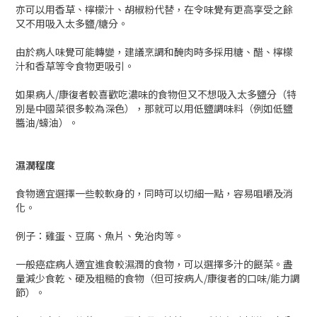
亦可以用香草、檸檬汁、胡椒粉代替，在令味覺有更高享受之餘
又不用吸入太多鹽/糖分。
由於病人味覺可能轉變，建議烹調和醃肉時多採用糖、醋、檸檬
汁和香草等令食物更吸引。
如果病人/康復者較喜歡吃濃味的食物但又不想吸入太多鹽分（特
別是中國菜很多較為深色），那就可以用低鹽調味料（例如低鹽
醬油/蠔油）。
濕潤程度
食物適宜選擇一些較軟身的，同時可以切細一點，容易咀嚼及消
化。
例子：雞蛋、豆腐、魚片、免治肉等。
一般癌症病人適宜進食較濕潤的食物，可以選擇多汁的餸菜。盡
量減少食乾、硬及粗糙的食物（但可按病人/康復者的口味/能力調
節）。