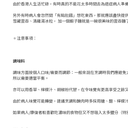
由於香港人生活忙碌，有時真的不能花太多時間去為癌症病人準
另外有時病人會忽然間「有點肚餓」想吃東西，那就應該盡快提
雪藏雲吞、清雞湯冰粒， 加一個蝦子麵就是一碗很美味的雲吞麵
🔅注意事項：
調味料
調味方面按個人口味/需要而調節：一般來說在烹調時我們應避免
所以需要適當平衡。
亦可以用香草、檸檬汁、胡椒粉代替，在令味覺有更高享受之餘又
由於病人味覺可能轉變，建議烹調和醃肉時多採用糖、醋、檸檬
如果病人/康復者較喜歡吃濃味的食物但又不想吸入太多鹽分（特