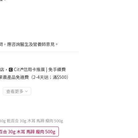
問，應咨詢醫生及營養師意見。
店，🅲 Citi®信用卡推廣 | 免手續費
果農產品免運費（2-4天送；滿$500）
查看更多
0g 乾百合 30g 木耳 馬蹄 瘦肉 500g
合 30g 木耳 馬蹄 瘦肉 500g