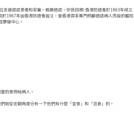
方位支援癌症患者和家屬。戰勝癌症，你我目標! 香港防癌會於1963年成
醫院於1967年由香港防癌會設立，是香港首家專門照顧癌症病人而設的醫
癌症康復中心。
適當的食物給病人。
我們就從宏觀角度分析一下他們有什麼「宜食」和「忌食」的。