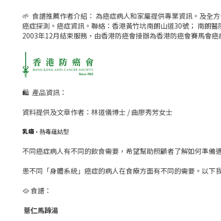
🌱 食譜推薦作者介紹： 為癌症病人和家屬提供專業資訊。及全
癌症探測。癌症資訊。聯絡：香港黃竹坑南朗山道30號； 南朗
2003年12月結束服務，由香港防癌會接辦為香港防癌會賽馬會
🛍 產品資訊：
資料提供及文章作者：林道儀博士 / 曲廖秀芳女士
乳癌
-
熱毒蘊結型
不同癌症病人有不同的飲食需要，希望幫助照顧者了解如何準備
患不同「身體系統」癌症的病人在食療方面有不同的需要。以下
🥘 食譜：
薏仁馬蹄湯