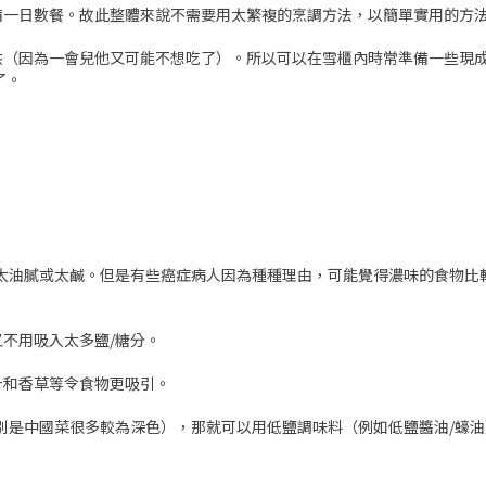
備一日數餐。故此整體來說不需要用太繁複的烹調方法，以簡單實用的方
供（因為一會兒他又可能不想吃了）。所以可以在雪櫃內時常準備一些現
了。
太油膩或太鹹。但是有些癌症病人因為種種理由，可能覺得濃味的食物比
不用吸入太多鹽/糖分。
汁和香草等令食物更吸引。
別是中國菜很多較為深色），那就可以用低鹽調味料（例如低鹽醬油/蠔油