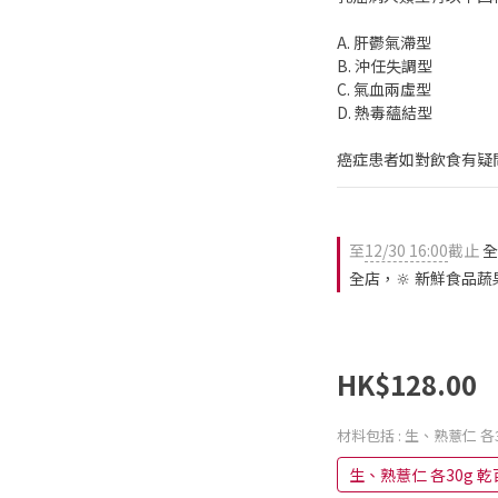
A. 肝鬱氣滯型
B. 沖任失調型
C. 氣血兩虛型
D. 熱毒蘊結型
癌症患者如對飲食有疑
至
12/30 16:00
截止
全
全店，🔆 新鮮食品蔬
HK$128.00
材料包括
: 生、熟薏仁 各3
生、熟薏仁 各30g 乾百