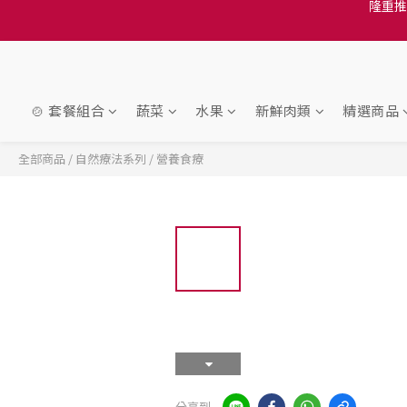
訂單結帳注意事項：
訂單結帳注意事項：
隆重推
訂單結帳注意事項：
🍲 套餐組合
蔬菜
水果
新鮮肉類
精選商品
全部商品
/
自然療法系列
/
營養食療
分享到