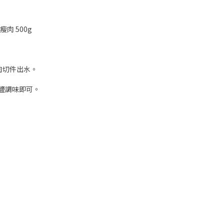
肉 500g
肉切件出水。
下鹽調味即可。