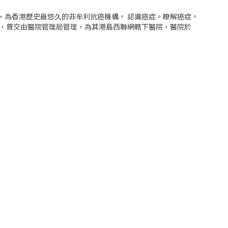
立，為香港歷史最悠久的非牟利抗癌機構。 認識癌症。瞭解癌症。
院，曾交由醫院管理局管理，為其港島西聯網轄下醫院，醫院於