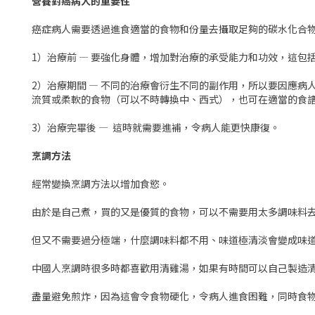
營養對癌病人的重要性
癌症病人需要透過進食適當的食物和份量去攝取足夠的碳水化合
1）治療前 — 要強化身體，增加對治療的承受能力和功效，這包
2）治療期間 — 不同的治療會衍生不同的副作用，所以要因應
流質或柔軟的食物（可以不時轉換中、西式），也可在適當的食
3）治療完畢後 — 這時就需要進補，令病人能更快康復。
烹調方法
經常變換烹調方法以增加食慾。
由於是自己煮，買的又是優質的食物，可以不需要用太多調味料
但又不需要過分極端，什麼調味料都不用、味道極清淡會變成味
中國人烹調時很多時都喜歡用清雞湯，如果有時間可以自己製造
盡量避免煎炸，因為這會令食物硬化，令病人進食困難，同時食