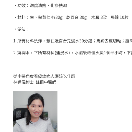
・功效：滋陰清熱，化瘀袪濕
・材料：生、熟薏仁 各30g 乾百合 30g 木耳 3朶 馬蹄 10粒 瘦
・做法：
1. 所有材料洗淨，薏仁及百合先浸水30分鐘；馬蹄去皮切粒；瘦
2. 燒開水，下所有材料(連浸水) ，水滾後改慢火煲1個半小時，
從中醫角度看癌症病人應該吃什麼
林道儀博士 註冊中醫師