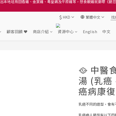
送貨方法中選擇區域 - 然後當填寫地址時, 請小心選擇分區及區域, 因資
送貨方法中選擇區域 - 然後當填寫地址時, 請小心選擇分區及區域, 因資
$
HKD
繁體中文
出本地培育田香雞、金棠雞、粵皇鷄及平原雞等，想食靚雞就要嚟《餸您
送貨方法中選擇區域 - 然後當填寫地址時, 請小心選擇分區及區域, 因資
顧客回饋 ❤️
商店介紹
資源中心
English
中文
🥘 中
湯 (乳癌 
癌病康復
乳癌不同的證型，會有
乳癌病人類型有以下四