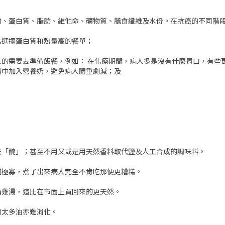
物、蛋白質、脂肪、維他命、礦物質、膳食纖維及水份。在抗癌的不同階
括選擇蛋白質和熱量高的餐單；
病人的需要去準備飯餐，例如： 在化療期間，病人多是沒有什麼胃口，有
譜中加入營養奶，避免病人體重劇減；及
去「醃」；甚至不用又或是用天然香料取代鹽及人工合成的調味料。
道極寡，煮了出來病人完全不肯吃那便更糟糕。
清雞湯，這比在市面上買回來的更天然。
物太多油亦難消化。