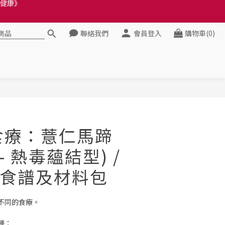
料錯誤會影響前往結帳
料錯誤會影響前往結帳
聯絡我們
會員登入
購物車(0)
健康》
料錯誤會影響前往結帳
立即購買
醫食療：薏仁馬蹄
- 熱毒蘊結型) /
食譜及材料包
不同的食療。
種：