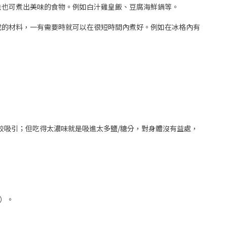
法也可煮出美味的食物。例如白汁雞皇飯、豆腐海鮮鍋等。
成的材料，一有需要時就可以在很短時間內煮好。例如在冰格內有
較吸引；但吃得太濃味就是吸進太多鹽/糖分，對身體沒有益處，
）。