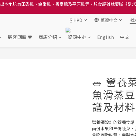
送貨方法中選擇區域 - 然後當填寫地址時, 請小心選擇分區及區域, 因資
送貨方法中選擇區域 - 然後當填寫地址時, 請小心選擇分區及區域, 因資
$
HKD
繁體中文
出本地培育田香雞、金棠雞、粵皇鷄及平原雞等，想食靚雞就要嚟《餸您
送貨方法中選擇區域 - 然後當填寫地址時, 請小心選擇分區及區域, 因資
顧客回饋 ❤️
商店介紹
資源中心
English
中文
🥗 營
魚滑蒸豆
譜及材料
營養師設計的營養食譜
兩份水果和三份蔬菜，
食物刺激味蕾、自製水