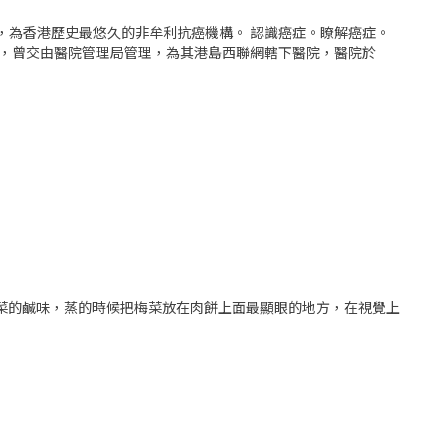
立，為香港歷史最悠久的非牟利抗癌機構。 認識癌症。瞭解癌症。
院，曾交由醫院管理局管理，為其港島西聯網轄下醫院，醫院於
菜的鹹味，蒸的時候把梅菜放在肉餅上面最顯眼的地方，在視覺上