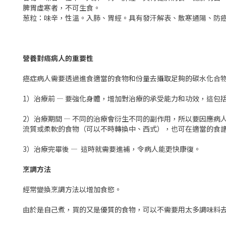
脾胃虛寒者，不可生食。
葱粒：味辛，性溫。入肺、胃經。具有發汗解表、散寒通陽、防
營養對癌病人的重要性
癌症病人需要透過進食適當的食物和份量去攝取足夠的碳水化合
1）治療前 — 要強化身體，增加對治療的承受能力和功效，這包
2）治療期間 — 不同的治療會衍生不同的副作用，所以要因應
流質或柔軟的食物（可以不時轉換中、西式），也可在適當的食
3）治療完畢後 — 這時就需要進補，令病人能更快康復。
烹調方法
經常變換烹調方法以增加食慾。
由於是自己煮，買的又是優質的食物，可以不需要用太多調味料