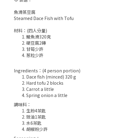
魚滑蒸豆腐
Steamed Dace Fish with Tofu
材料：(四人分量)
鯪魚滑320克
硬豆腐2磚
甘筍少許
葱粒少許
Ingredients：(4 person portion)
Dace fish (minced) 320 g
Hard tofu 2 blocks
Carrot a little
Spring onion a little
調味料：
生粉4茶匙
豉油1茶匙
水6茶匙
胡椒粉少許