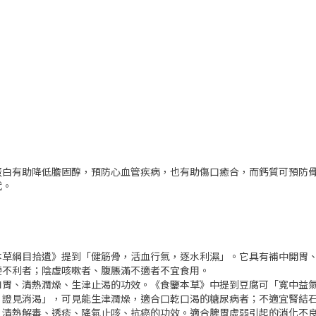
蛋白有助降低膽固醇，預防心血管疾病，也有助傷口癒合，而鈣質可預防
代。
本草綱目拾遺》提到「健筋骨，活血行氣，逐水利濕」。它具有補中開胃
便不利者；陰虛咳嗽者、腹脹滿不適者不宜食用。
和胃、清熱潤燥、生津止渴的功效。《食鑒本草》中提到豆腐可「寬中益
，證見消渴」，可見能生津潤燥，適合口乾口渴的糖尿病者；不適宜腎結
、清熱解毒、透疹、降氣止咳、抗癌的功效。適合脾胃虛弱引起的消化不