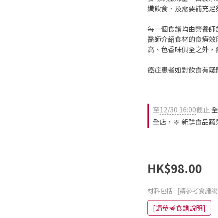
纖飲食、及需要補充足
每一個食譜均由營養師
醫師介紹食材的食療效
高、色香味俱全之外，
癌症患者如對飲食有疑
至
12/30 16:00
截止
全
全店，🔆 新鮮食品蔬
HK$98.00
材料包括
: [請參考食譜說
[請參考食譜說明]