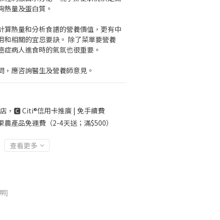
夠熱量及蛋白質。
計算熱量和分析食譜的營養價值，更有中
用和相關的宜忌要訣。 除了菜單要營養
癌症病人進食時的氣氛也很重要。
問，應咨詢醫生及營養師意見。
店，🅲 Citi®信用卡推廣 | 免手續費
果農產品免運費（2-4天送；滿$500）
查看更多
明]