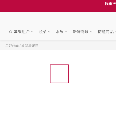
訂單結帳注意事項：
訂單結帳注意事項：
隆重推
訂單結帳注意事項：
🍲 套餐組合
蔬菜
水果
新鮮肉類
精選商品
全部商品
/
新鮮湯餸包