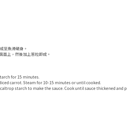
鐘或至魚滑硬身。
腐面上，然後加上葱粒即成。
tarch for 15 minutes.
diced carrot. Steam for 10-15 minutes or until cooked.
 caltrop starch to make the sauce. Cook until sauce thickened and po