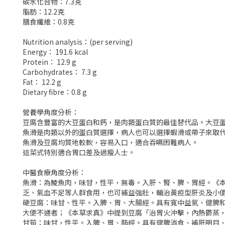
碳水化合物：7.3克
脂肪：12.2克
膳食纖維：0.8克
Nutrition analysis：(per serving)
Energy： 191.6 kcal
Protein： 12.9 g
Carbohydrates： 7.3 g
Fat： 12.2 g
Dietary fibre：0.8 g
營養學角度分析：
豆腐含豐富的大豆蛋白和鈣，是肉類蛋白質的最佳替代品。大豆
魚滑是肉類以外的蛋白質選擇，病人也可以選擇蝦滑或帶子來取
魚滑及豆腐均質地較軟，容易入口，適合吞嚥困難病人。
這菜式特別適合胃口差及過瘦人士。
中醫食療角度分析：
魚滑：為鯪魚肉，味甘，性平，無毒。入肝、腎、脾、胃經。《
乏、氣血不足等人群食用，也可補益強壯，輔治黃疸型肝炎及小
硬豆腐：味甘、性平。入脾、胃、大腸經。具有寬中益氣、健脾
大便不通者；《本草求真》中提到豆腐「治胃火沖擊，內熱鬱蒸
甘筍：味甘，性平。入脾、胃、肺經。具有健脾消食、補肝明目