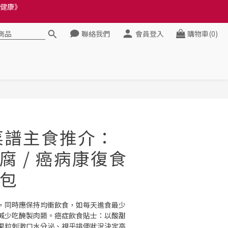
料錯誤會影響前往結帳
料錯誤會影響前往結帳
聯絡我們
會員登入
購物車(0)
健康》
料錯誤會影響前往結帳
立即購買
養菜譜主食推介：
腐 / 癌病康復食
包
，同時應保持均衝飲食，如每天進食最少
減少吃醃製肉類。癌症飲食貼士：以酸甜
果粒刺激口水分泌、視乎排便狀況決定高