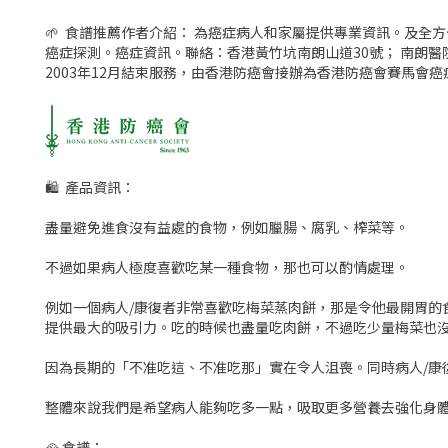
🌱 食譜推薦作者介紹： 為癌症病人和家屬提供專業資訊。及全
癌症探測。癌症資訊。聯絡：香港黃竹坑南朗山道30號； 南朗
2003年12月結束服務，由香港防癌會接辦為香港防癌會賽馬會
🛍 產品資訊：
盡量避免進食沒有益處的食物，例如臘腸、腐乳、榨菜等。
不過如果病人極度喜歡吃某一種食物，那也可以酌情處理。
例如一個病人/康復者非常喜歡吃梅菜蒸肉餅，那是令他最開胃
提供最大的吸引力。吃的時候也盡量吃肉餅，不過吃少量梅菜也
因為長期的「不准吃這、不准吃那」實在令人沮喪。同時病人/康
整體來說我們是希望病人能夠吃多一點，吸取更多營養去強化身
🥘 食譜：