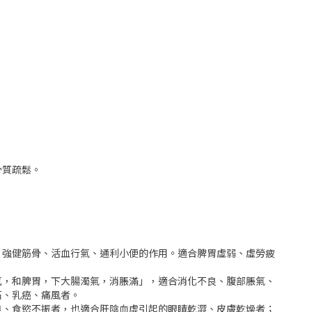
骨質疏鬆。
、強健筋骨、活血行氣、通利小便的作用。適合脾胃虛弱、虛勞疲
氣，和脾胃，下大腸濁氣，消脹滿」，適合消化不良、腹部脹氣、
石、乳癌、痛風者。
良、食慾不振者，也適合肝陰血虛引起的眼睛乾澀、皮膚乾燥者；