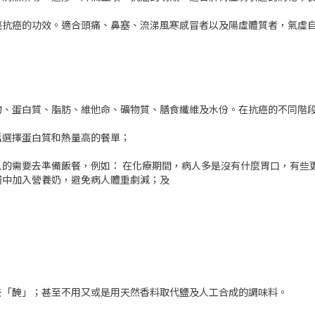
癌抗癌的功效。適合頭痛、鼻塞、流涕風寒感冒者以及陽虛體質者，氣虛
物、蛋白質、脂肪、維他命、礦物質、膳食纖維及水份。在抗癌的不同階
括選擇蛋白質和熱量高的餐單；
病人的需要去準備飯餐，例如： 在化療期間，病人多是沒有什麼胃口，有
譜中加入營養奶，避免病人體重劇減；及
去「醃」；甚至不用又或是用天然香料取代鹽及人工合成的調味料。