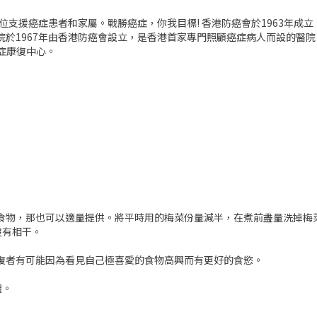
方位支援癌症患者和家屬。戰勝癌症，你我目標! 香港防癌會於1963年成
醫院於1967年由香港防癌會設立，是香港首家專門照顧癌症病人而設的醫
癌症康復中心。
的食物，那也可以適量提供。將平時用的梅菜份量減半，在煮前盡量洗掉梅
沒有相干。
復者有可能因為看見自己極喜愛的食物高興而有更好的食慾。
體。