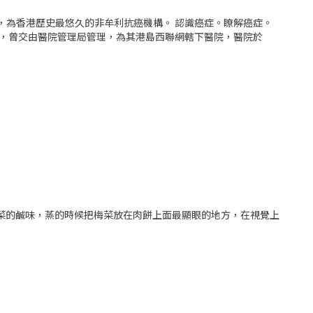
立，為香港歷史最悠久的非牟利抗癌機構。 認識癌症。瞭解癌症。
院，曾交由醫院管理局管理，為其港島西聯網轄下醫院，醫院於
菜的鹹味，蒸的時候把梅菜放在肉餅上面最顯眼的地方，在視覺上