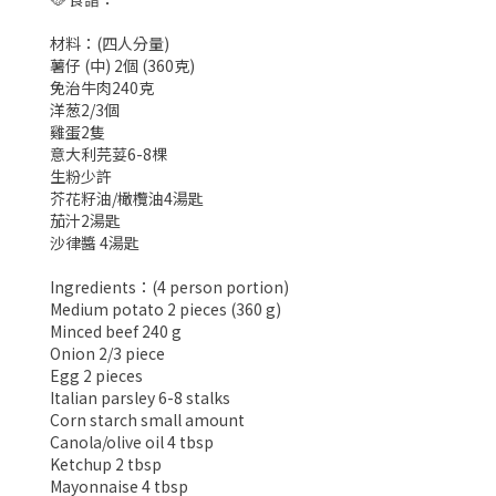
材料：(四人分量)
薯仔 (中) 2個 (360克)
免治牛肉240克
洋葱2/3個
雞蛋2隻
意大利芫荽6-8棵
生粉少許
芥花籽油/橄欖油4湯匙
茄汁2湯匙
沙律醬 4湯匙
Ingredients：(4 person portion)
Medium potato 2 pieces (360 g)
Minced beef 240 g
Onion 2/3 piece
Egg 2 pieces
Italian parsley 6-8 stalks
Corn starch small amount
Canola/olive oil 4 tbsp
Ketchup 2 tbsp
Mayonnaise 4 tbsp