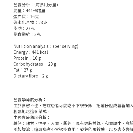
營養分析：(每食用分量)
能量：441卡路里
蛋白質：16克
碳水化合物：23克
脂肪：27克
膳食纖維：2克
Nutrition analysis：(per serving)
Energy：441 kcal
Protein：16 g
Carbohydrates ：23 g
Fat：27 g
Dietary fibre：2 g
營養學角度分析：
由於食慾不佳，癌症患者可能吃不下很多飯。把薯仔壓成薯蓉加
輕鬆地吃這個菜式。
中醫食療角度分析：
薯仔：味甘，性平，入胃、腸經。具有健脾益氣、和胃調中、寬
引起腹瀉；糖尿病者不宜過多食用；發芽的馬鈴薯，以及表皮變