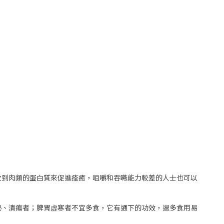
收到肉類的蛋白質來促進痊癒，咀嚼和吞嚥能力較差的人士也可以
秘、潰瘍者；脾胃虚寒者不宜多食，它有通下的功效，過多食用易