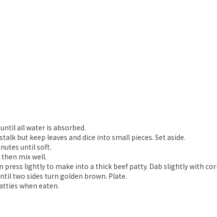
。
ntil all water is absorbed.
talk but keep leaves and dice into small pieces. Set aside.
nutes until soft.
 then mix well.
n press lightly to make into a thick beef patty. Dab slightly with cor
ntil two sides turn golden brown. Plate.
atties when eaten.