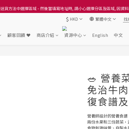
送貨方法中選擇區域 - 然後當填寫地址時, 請小心選擇分區及區域, 因資
送貨方法中選擇區域 - 然後當填寫地址時, 請小心選擇分區及區域, 因資
$
HKD
繁體中文
出本地培育田香雞、金棠雞、粵皇鷄及平原雞等，想食靚雞就要嚟《餸您
送貨方法中選擇區域 - 然後當填寫地址時, 請小心選擇分區及區域, 因資
顧客回饋 ❤️
商店介紹
資源中心
English
中文
🥗 營
免治牛肉
復食譜及
營養師設計的營養食譜
兩份水果和三份蔬菜，
食物刺激味蕾、自製水