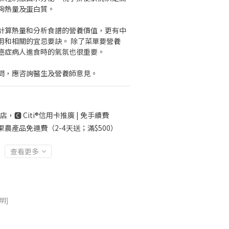
夠熱量及蛋白質。
計算熱量和分析食譜的營養價值，更有中
用和相關的宜忌要訣。 除了菜單要營養
癌症病人進食時的氣氛也很重要。
問，應咨詢醫生及營養師意見。
店，🅲 Citi®信用卡推廣 | 免手續費
果農產品免運費（2-4天送；滿$500）
查看更多
明]