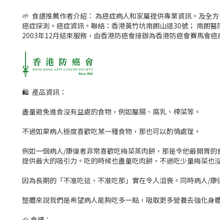
🌱 食譜推薦作者介紹： 為癌症病人和家屬提供專業資訊。及全
癌症探測。癌症資訊。聯絡：香港黃竹坑南朗山道30號； 南朗
2003年12月結束服務，由香港防癌會接辦為香港防癌會賽馬會
🛍 產品資訊：
盡量避免進食沒有益處的食物，例如臘腸、腐乳、榨菜等。
不過如果病人極度喜歡吃某一種食物，那也可以酌情處理。
例如一個病人/康復者非常喜歡吃梅菜蒸肉餅，那是令他最開胃
提供最大的吸引力。吃的時候也盡量吃肉餅，不過吃少量梅菜也
因為長期的「不准吃這、不准吃那」實在令人沮喪。同時病人/康
整體來說我們是希望病人能夠吃多一點，吸取更多營養去強化身
🥘 食譜：