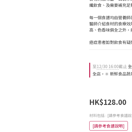
纖飲食、及需要補充足
每一個食譜均由營養師
醫師介紹食材的食療效
高、色香味俱全之外，
癌症患者如對飲食有疑
至
12/30 16:00
截止
全
全店，🔆 新鮮食品蔬
HK$128.00
材料包括
: [請參考食譜說
[請參考食譜說明]