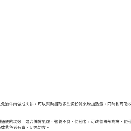
入免治牛肉做成肉餅，可以幫助攝取多些澱粉質來增加熱量，同時也可吸
腸通便的功效。適合脾胃氣虛、營養不良、便秘者，可改善胃部疼痛、便
綠或紫色者有毒，切忌勿食。