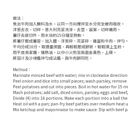
做法：
免治牛肉加入醃料及水，以同一方向攪拌至水分完全被肉吸收。
洋葱去衣，切碎。意大利芫荽洗淨，去莖，留葉，切碎備用。
薯仔去皮切件，用水烚約15分鐘至熟軟。
將薯仔壓成薯蓉，加入鹽、洋葱碎、芫荽碎、雞蛋和牛肉，拌勻
平均分成16分。取適量揉圓，再輕輕壓成餅狀。輕輕撲上生粉。
用平底易潔鑊，燒熱油，以中小火煎至兩面金黃色，上碟。
將茄汁及沙律醬拌勻成沾醬，與牛肉餅同吃。
Method：
Marinate minced beef with water; mix in clockwise direction u
Peel onion and dice into small pieces; wash parsley, remove s
Peel potatoes and cut into pieces. Boil in hot water for 15 mi
Mash potatoes; add salt, diced onion, parsley, eggs and beef,
Divide (4) into 16 portions. Make each portion into a ball the
Heat oil with a pan; pan-fry beef patties over medium heat u
Mix ketchup and mayonnaise to make sauce. Dip with beef p