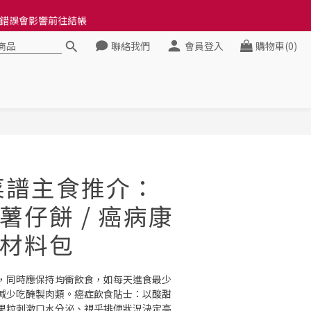
料錯誤會影響前往結帳
料錯誤會影響前往結帳
聯絡我們
會員登入
購物車(0)
健康》
料錯誤會影響前往結帳
立即購買
養菜譜主食推介：
薯仔餅 / 癌病康
材料包
，同時應保持均衝飲食，如每天進食最少
減少吃醃製肉類。癌症飲食貼士：以酸甜
果粒刺激口水分泌、視乎排便狀況決定高