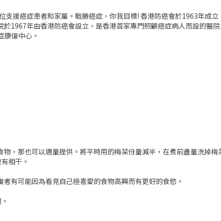
方位支援癌症患者和家屬。戰勝癌症，你我目標! 香港防癌會於1963年成
醫院於1967年由香港防癌會設立，是香港首家專門照顧癌症病人而設的醫
癌症康復中心。
的食物，那也可以適量提供。將平時用的梅菜份量減半，在煮前盡量洗掉梅
沒有相干。
復者有可能因為看見自己極喜愛的食物高興而有更好的食慾。
體。