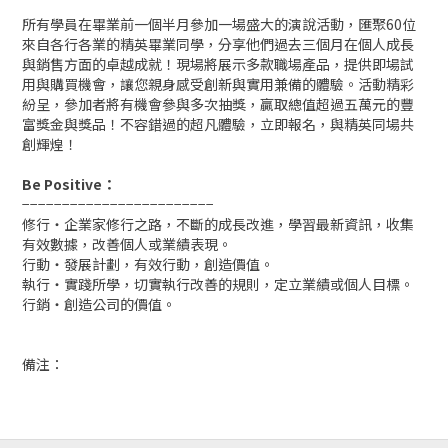
所有學員在畢業前一個半月參加一場盛大的演說活動，匯聚60位
來自各行各業的精英畢業同學，分享他們過去三個月在個人成長
與銷售方面的卓越成就！現場將展示多款職場產品，提供即場試
用與購買機會，讓您親身感受創新與實用兼備的體驗。活動精彩
紛呈，參加者將有機會參與多次抽獎，贏取總值超過五萬元的豐
富獎金與獎品！不容錯過的超凡體驗，立即報名，與精英同場共
創輝煌！
Be Positive
：
−−−−−−−−−−−−−−−−−−−−−−−−
修行・企業家修行之路，不斷的成長改進，學習最新資訊，收集
有效數據，改善個人或業績表現。
行動・發展計劃，有效行動，創造價值。
執行・實踐所學，切實執行改善的規則，定立業績或個人目標。
行銷・創造公司的價值。
備注：