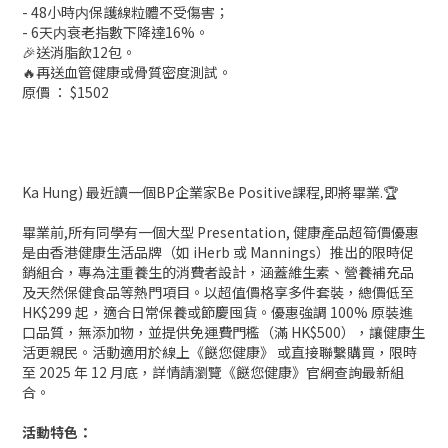
- 48小時内保護線粒體不受傷害；
- 6天内衰老指數下降達16%。
🎉送消脂飲12包。
🔥再送血管健康或骨質密度測試。
原價 ： $1502
Ka Hung) 最近讀一個BP企業家Be Positive課程,即將畢業.🏆
畢業前,所有同學有一個大型 Presentation, 健康產品超筍價優惠
是由香港健康生活品牌（如 iHerb 或 Mannings）推出的限時促
銷組合，專為注重養生的消費者設計，涵蓋維生素、營養補充品
及天然保健食品等熱門項目。以超值價格享多件套裝，總價低至
HK$299 起，適合日常保養或節慶囤貨。優惠強調 100% 原裝進
口品質，無添加物，並提供免運費門檻（滿 HK$500），讓健康生
活更親民。活動適用於線上《餸您健康》 或直接聯繫購買，限時
至 2025 年 12 月底，詳情請瀏覽《餸您健康》官網查詢最新組
合。
活動特色：