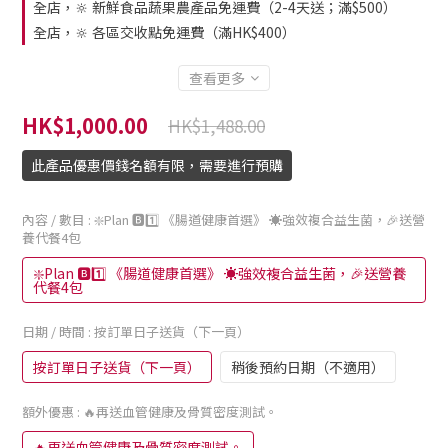
全店，🔆 新鮮食品蔬果農產品免運費（2-4天送；滿$500）
全店，🔆 各區交收點免運費（滿HK$400）
查看更多
HK$1,000.00
HK$1,488.00
此產品優惠價錢名額有限，需要進行預購
內容 / 數目
: ❇️Plan 🅱️1️⃣ 《腸道健康首選》 ☀️強效複合益生菌，🎉送營
養代餐4包
❇️Plan 🅱️1️⃣ 《腸道健康首選》 ☀️強效複合益生菌，🎉送營養
代餐4包
日期 / 時間
: 按訂單日子送貨（下一頁）
按訂單日子送貨（下一頁）
稍後預約日期（不適用）
額外優惠
: 🔥再送血管健康及骨質密度測試。
🔥再送血管健康及骨質密度測試。