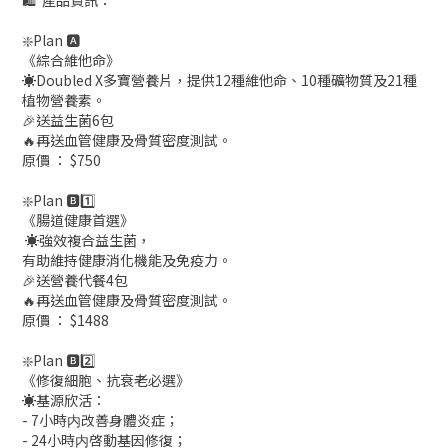
❇️Plan 🅰️
《綜合維他命》
☀️Doubled X多寶營養片，提供12種維他命、10種礦物質及21種
植物營養素。
🎉送益生菌6包
🔥再送血管健康及骨質密度測試。
原價 ： $750
❇️Plan 🅱️1️⃣
《腸道健康首選》
☀️強效複合益生菌，
有助維持健康消化機能及免疫力。
🎉送營養代餐4包
🔥再送血管健康及骨質密度測試。
原價 ： $1488
❇️Plan 🅱️2️⃣
《修復細胞、抗衰老必選》
☀️基源欣活：
- 7小時内改善身體炎症；
- 24小時内啓動基因修復；