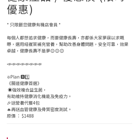
優惠)
* 只限餸您健康有機店會員 *
每個人都想追求健康，而要健康長壽，亦都係大家夢寐以求嘅
嘢，選用紐崔萊補充營養，幫助改善身體問題，安全可靠，效果
卓越，健康長壽不是夢😊😊😊
📣📣📣📣📣📣📣📣
❇️Plan 🅱️1️⃣
《腸道健康首選》
 ☀️強效複合益生菌，
有助維持健康消化機能及免疫力。
🎉送營養代餐4包
🔥再送血管健康及骨質密度測試。
原價 ： $1488