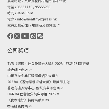
農場地址：八鄉馬鞍崗村居民信箱55號
電話 / 35651770 / 95555280
時間 / 9am-8pm
電郵 /
info@healthyexpress.hk
取貨怎樣前往?
/
地圖及交通資訊
📍
公司獎項
TVB《
環境、社會及管治大獎》2025 - ESG
特別嘉許獎
綠色網上商店
🌱
中銀香港企業低碳環保領先大獎
🏅
2023年《香港環境卓越大獎》銀獎得主
🥈
香港有機資源中心-優質有機零售商
✅
HKRMA 信譽優質網店認證 2025
🏅
《食本地鮮》特約商號
🥦🐟
香港綠色機構
🌱