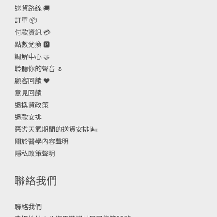
送貨路線 🚚
訂單 📦
付款資訊 💳
點數兌換 🅿️
調解中心 🤝
聆聽你的聲音 🌷
顧客回饋 ❤️
意見回饋
退換貨政策
退款安排
惡劣天氣期間的送貨安排
🌬
關於醫學內容聲明
隱私政策聲明
聯絡我們
聯絡我們