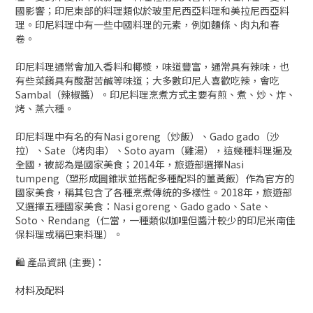
國影響；印尼東部的料理類似於玻里尼西亞料理和美拉尼西亞料
理。印尼料理中有一些中國料理的元素，例如麵條、肉丸和春
卷。
印尼料理通常會加入香料和椰漿，味道豐富，通常具有辣味，也
有些菜餚具有酸甜苦鹹等味道；大多數印尼人喜歡吃辣，會吃
Sambal（辣椒醬）。印尼料理烹煮方式主要有煎、煮、炒、炸、
烤、蒸六種。
印尼料理中有名的有Nasi goreng（炒飯）、Gado gado（沙
拉）、Sate（烤肉串）、Soto ayam（雞湯），這幾種料理遍及
全國，被認為是國家美食；2014年，旅遊部選擇Nasi
tumpeng（塑形成圓錐狀並搭配多種配料的薑黃飯）作為官方的
國家美食，稱其包含了各種烹煮傳統的多樣性。2018年，旅遊部
又選擇五種國家美食：Nasi goreng、Gado gado、Sate、
Soto、Rendang（仁當，一種類似咖哩但醬汁較少的印尼米南佳
保料理或稱巴東料理）。
🛍 產品資訊 (主要)：
材料及配料