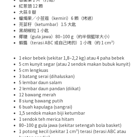
紅蔥頭 12 顆
大蒜 8 瓣
蠟燭果／小荳蔻（kemiri）6 顆（烤過）
芫荽籽（ketumbar）1.5 大匙
黑胡椒粒 1 小匙
椰糖（gula jawa）80–100 g（約半個籃球大小）
蝦醬（terasi ABC 或自己烤的）1 小塊（約 1 cm³）
1 ekor bebek (sekitar 1,8–2,2 kg) atau 4 paha bebek
5 cm kunyit segar (atau 2 sendok makan bubuk kunyit)
5 cm lengkuas
3 batang serai (dihaluskan)
5 lembar daun salam
2 lembar daun pandan (diikat)
12 bawang merah
8 siung bawang putih
6 buah kapulaga (sangrai)
1,5 sendok makan biji ketumbar
1 sendok teh merica hitam
80–100 g gula jawa (sekitar setengah bola basket)
1 potong kecil (sekitar 1 cm³) terasi (terasi ABC atau