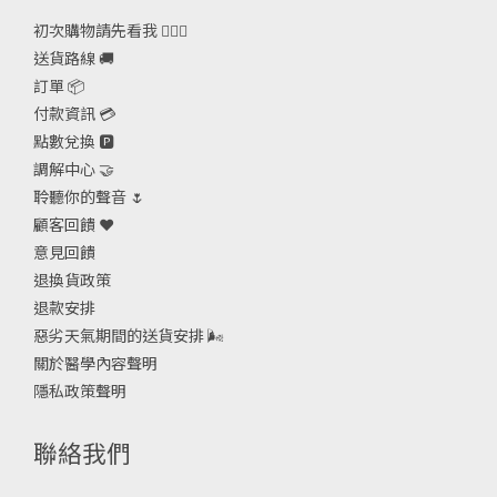
初次購物請先看我 🙋🏻‍♀️
送貨路線 🚚
訂單 📦
付款資訊 💳
點數兌換 🅿️
調解中心 🤝
聆聽你的聲音 🌷
顧客回饋 ❤️
意見回饋
退換貨政策
退款安排
惡劣天氣期間的送貨安排
🌬
關於醫學內容聲明
隱私政策聲明
聯絡我們