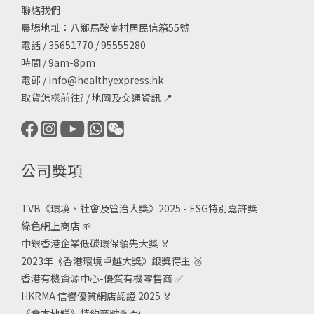
聯絡我們
農場地址：八鄉馬鞍崗村居民信箱55號
電話 / 35651770 / 95555280
時間 / 9am-8pm
電郵 /
info@healthyexpress.hk
取貨怎樣前往?
/
地圖及交通資訊
📍
公司獎項
TVB《
環境、社會及管治大獎》2025 - ESG
特別嘉許獎
綠色網上商店
🌱
中銀香港企業低碳環保領先大獎
🏅
2023年《香港環境卓越大獎》銀獎得主
🥈
香港有機資源中心-優質有機零售商
✅
HKRMA 信譽優質網店認證 2025
🏅
《食本地鮮》特約商號
🥦🐟