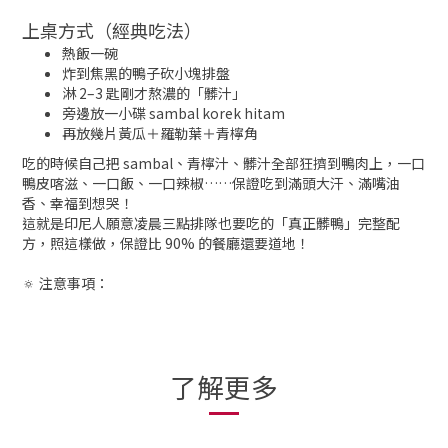
上桌方式（經典吃法）
熱飯一碗
炸到焦黑的鴨子砍小塊排盤
淋 2–3 匙剛才熬濃的「髒汁」
旁邊放一小碟 sambal korek hitam
再放幾片黃瓜＋羅勒葉＋青檸角
吃的時候自己把 sambal、青檸汁、髒汁全部狂擠到鴨肉上，一口
鴨皮喀滋、一口飯、一口辣椒……保證吃到滿頭大汗、滿嘴油
香、幸福到想哭！
這就是印尼人願意凌晨三點排隊也要吃的「真正髒鴨」完整配
方，照這樣做，保證比 90% 的餐廳還要道地！
🔅 注意事項：
了解更多