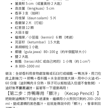
薑黃鮮 5 cm（或薑黃粉 2 大匙）
高良薑（lengkuas）5 cm
香茅 3 支（拍碎）
月桂葉（daun salam）5 片
香蘭葉 2 片（打結）
紅蔥頭 12 顆
大蒜 8 瓣
蠟燭果／小荳蔻（kemiri）6 顆（烤過）
芫荽籽（ketumbar）1.5 大匙
黑胡椒粒 1 小匙
椰糖（gula jawa）80–100 g（約半個籃球大小）
鹽 2 大匙
蝦醬（terasi ABC 或自己烤的）1 小塊（約 1 cm³）
水 800–1000 ml
做法：全部香料用食物處理機或石臼打成細醬 → 鴨洗淨，用刀在
皮上劃幾刀 → 把鴨＋香料醬＋水全部放進大鍋，用中小火滷 45–
60 分鐘（滷到鴨肉 8 分熟，筷子可以輕鬆插入但還不會散開）。
滷好後
不要丟滷汁
，留著等一下還要再用！
【第二步：炸鴨專用「髒汁」（Kecap Pencit）】
把剛剛滷鴨剩下的滷汁過濾後，繼續用小火熬到只剩約 200–250
ml，變成濃稠的黑色醬汁。這就是傳說中的「髒汁」，會拿來回