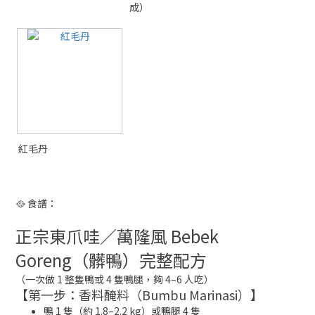
成）
紅毛丹
🥘 食譜：
正宗東爪哇／萬隆風 Bebek
Goreng（髒鴨）完整配方
（一次做 1 整隻鴨或 4 隻鴨腿，夠 4–6 人吃）
【第一步：香料醃料（Bumbu Marinasi）】
鴨 1 隻（約 1.8–2.2 kg）或鴨腿 4 隻