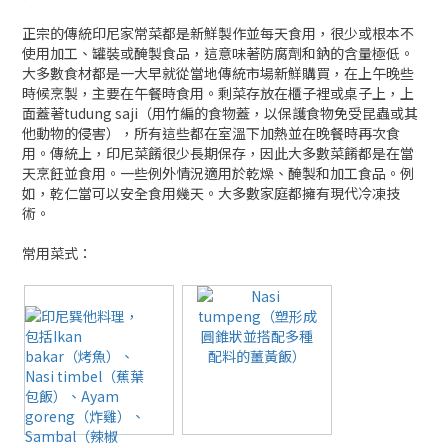
正宗的傳統印尼家常菜都是新鮮製作並每天食用，很少或根本不
使用加工、罐裝或醃製食品，這意味著防腐劑和鈉的含量極低。
大多數食材都是一大早就從當地傳統市場新鮮購買，在上午晚些
時候烹製，主要在午餐時食用。剩菜存放在櫃子裡或桌子上，上
面蓋著tudung saji（用竹編的食物蓋，以保護食物免受昆蟲或其
他動物的侵害），所有這些都在室溫下加熱並在晚餐時再次食
用。傳統上，印尼菜餚很少長期保存，因此大多數菜餚都是在當
天烹飪並食用。一些例外情況適用於乾燥、醃製和加工食品。例
如，乾仁當可以安全食用幾天。大多數家庭都擁有現代冷凍技
術。
常用菜式：