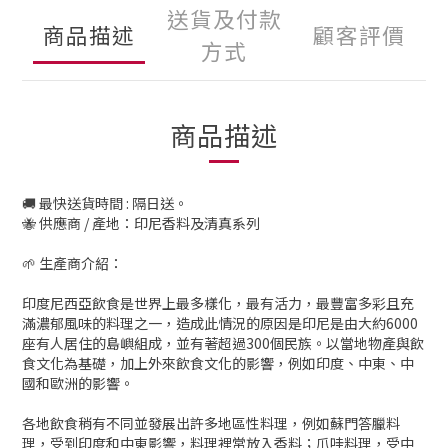
送貨及付款
商品描述
顧客評價
方式
商品描述
🚚 最快送貨時間 : 隔日送。
🐝 供應商 / 產地：印尼香料及清真系列
🌱 生產商介紹：
印度尼西亞飲食是世界上最多樣化，最有活力，最豐富多彩且充
滿濃郁風味的料理之一，造成此情況的原因是印尼是由大約6000
座有人居住的島嶼組成，並有著超過300個民族。以當地物產與飲
食文化為基礎，加上外來飲食文化的影響，例如印度、中東、中
國和歐洲的影響。
各地飲食稍有不同並發展出許多地區性料理，例如蘇門答臘料
理，受到印度和中東影響，料理裡常放入香料；爪哇料理，受中