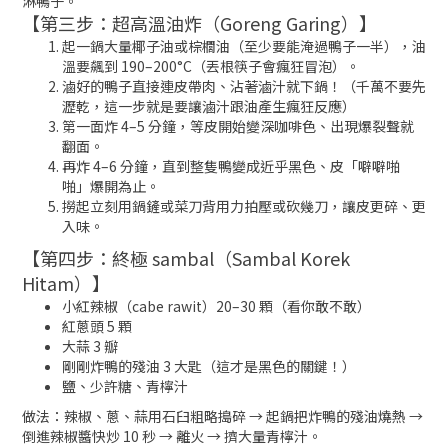
淋鴨子。
【第三步：超高溫油炸（Goreng Garing）】
起一鍋大量椰子油或棕櫚油（至少要能淹過鴨子一半），油
溫要飆到 190–200°C（丟根筷子會瘋狂冒泡）。
滷好的鴨子直接連皮帶肉、沾著滷汁就下鍋！（千萬不要先
瀝乾，這一步就是要讓滷汁跟油產生瘋狂反應）
第一面炸 4–5 分鐘，等皮開始變深咖啡色、出現爆裂聲就
翻面。
再炸 4–6 分鐘，直到整隻鴨變成近乎黑色、皮「噼噼啪
啪」爆開為止。
撈起立刻用鍋鏟或菜刀背用力拍壓或砍幾刀，讓皮更碎、更
入味。
【第四步：終極 sambal（Sambal Korek
Hitam）】
小紅辣椒（cabe rawit）20–30 顆（看你敢不敢）
紅蔥頭 5 顆
大蒜 3 瓣
剛剛炸鴨的殘油 3 大匙（這才是黑色的關鍵！）
鹽、少許糖、青檸汁
做法：辣椒、蔥、蒜用石臼粗略搗碎 → 起鍋把炸鴨的殘油燒熱 →
倒進辣椒醬快炒 10 秒 → 離火 → 擠大量青檸汁。