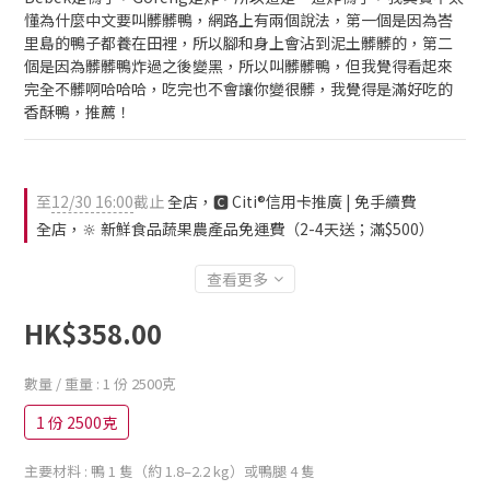
懂為什麼中文要叫髒髒鴨，網路上有兩個說法，第一個是因為峇
里島的鴨子都養在田裡，所以腳和身上會沾到泥土髒髒的，第二
個是因為髒髒鴨炸過之後變黑，所以叫髒髒鴨，但我覺得看起來
完全不髒啊哈哈哈，吃完也不會讓你變很髒，我覺得是滿好吃的
香酥鴨，推薦！
至
12/30 16:00
截止
全店，🅲 Citi®信用卡推廣 | 免手續費
全店，🔆 新鮮食品蔬果農產品免運費（2-4天送；滿$500）
查看更多
HK$358.00
數量 / 重量
: 1 份 2500克
1 份 2500克
主要材料
: 鴨 1 隻（約 1.8–2.2 kg）或鴨腿 4 隻