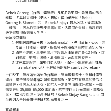
buatan sendiri)
Bebek Goreng（炸鴨／髒鴨飯）是印尼最邪惡也最過癮的鴨肉
料理，尤其以東爪哇（泗水、瑪琅）與中爪哇的「Bebek
Goreng H. Slamet」和「Bebek Sinjay」最為凶猛，被戲稱為
「髒鴨」，因為炸完後鴨皮焦黑油亮、沾滿深色香料，看起來超
級不健康卻香到讓人失控。
做法極其霸氣：
選用肥嫩的童仔鴨（bebek muda），先用薑黃、香茅、高
良薑、月桂葉、椰糖、蝦醬等十幾種香料長時間滷到入味。
滷完不瀝乾，直接連滷汁下超高溫油鍋狂炸 8–12 分鐘，炸
到鴨皮「噼啪」爆裂、油脂逼出、表面焦黑發亮。
炸完立刻壓碎（讓鴨肉更入味），配一小碗濃縮滷汁辣醬
（sambal pencit）＋超級辣的黑色 sambal korekan。
一口咬下：鴨皮喀滋喀滋像炸豬皮、鴨肉濕潤多汁、香料味濃到
爆炸，還帶著淡淡椰糖甜與蝦醬發酵香。配菜只有簡單的黃瓜片
與蒸飯，但因為太油太香，印尼人一定會狂加青檸汁解膩。一套
鴨腿飯約 35,000–65,000 印尼盾，吃完整個人油光滿面、滿嘴香
氣，卻幸福到想哭。凌晨排隊的「Bebek Sinjay Bangkalan」甚
至被列入全球最值得排隊的街頭美食之一。
食品安全