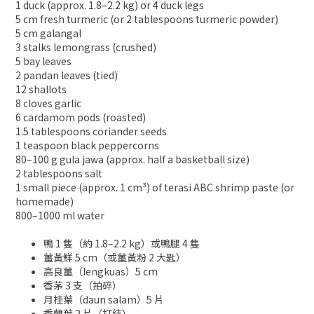
1 duck (approx. 1.8–2.2 kg) or 4 duck legs
5 cm fresh turmeric (or 2 tablespoons turmeric powder)
5 cm galangal
3 stalks lemongrass (crushed)
5 bay leaves
2 pandan leaves (tied)
12 shallots
8 cloves garlic
6 cardamom pods (roasted)
1.5 tablespoons coriander seeds
1 teaspoon black peppercorns
80–100 g gula jawa (approx. half a basketball size)
2 tablespoons salt
1 small piece (approx. 1 cm³) of terasi ABC shrimp paste (or
homemade)
800–1000 ml water
鴨 1 隻（約 1.8–2.2 kg）或鴨腿 4 隻
薑黃鮮 5 cm（或薑黃粉 2 大匙）
高良薑（lengkuas）5 cm
香茅 3 支（拍碎）
月桂葉（daun salam）5 片
香蘭葉 2 片（打結）