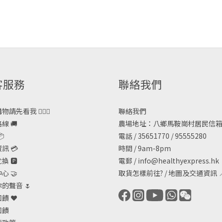
客服務
聯絡我們
請先看我 🙋🏻‍♀️
聯絡我們
線 🚚
農場地址：八鄉馬鞍崗村居民信箱

電話 / 35651770 / 95555280
訊 💳
時間 / 9am-8pm
 🅿️
電郵 /
info@healthyexpress.hk
心 🤝
取貨怎樣前往?
/
地圖及交通資訊

的聲音 🌷
饋 ❤️
回饋