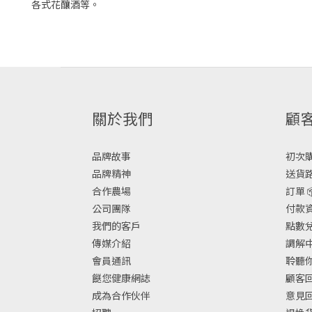
各式花釀酒等。
關於我們
顧
品牌故事
初次購物
品牌精神
送貨路
合作農場
訂單 
公司團隊
付款資
我們的客戶
點數兌換
傳媒介紹
調解中
會員通訊
聆聽你
餸您健康網誌
顧客回
成為合作伙伴
意見