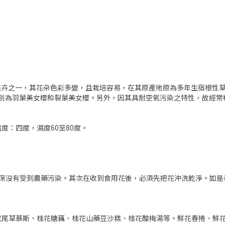
代表性的花卉之一，其花朵色彩多變，且栽培容易，在其原產地原為多年生宿
，分別為羽葉美女櫻和裂葉美女櫻。另外，因其具耐空氣污染之特性，故經
度：四度，濕度60至80度。
確保沒有受到農藥污染。其次在收到食用花後，必須先把花沖洗乾淨。如是
鼠尾草慕斯、桂花糖藕、桂花山藥豆沙糕、桂花酸梅湯等。鮮花春捲、鮮