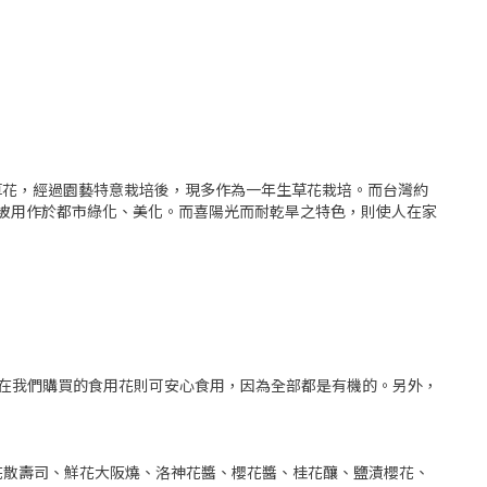
根性草花，經過園藝特意栽培後，現多作為一年生草花栽培。而台灣約
常被用作於都市綠化、美化。而喜陽光而耐乾旱之特色，則使人在家
在我們購買的食用花則可安心食用，因為全部都是有機的。另外，
花散壽司、鮮花大阪燒、洛神花醬、櫻花醬、桂花釀、鹽漬櫻花、