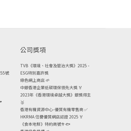
公司獎項
TVB《
環境、社會及管治大獎》2025 -
55號
ESG
特別嘉許獎
綠色網上商店
🌱
中銀香港企業低碳環保領先大獎
🏅
2023年《香港環境卓越大獎》銀獎得主

🥈
香港有機資源中心-優質有機零售商
✅
HKRMA 信譽優質網店認證 2025
🏅
《食本地鮮》特約商號
🥦🐟