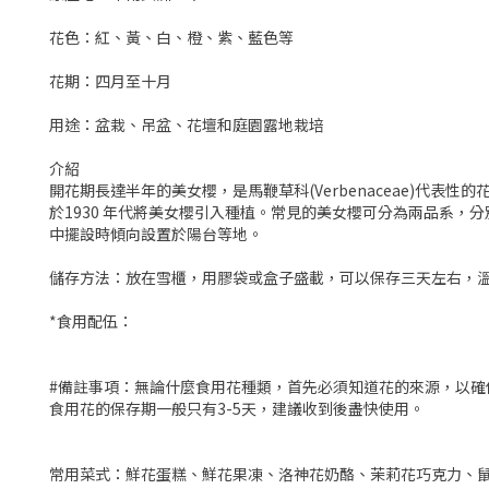
花色：紅、黃、白、橙、紫、藍色等
花期：四月至十月
用途：盆栽、吊盆、花壇和庭園露地栽培
介紹
開花期長達半年的美女櫻，是馬鞭草科(Verbenaceae)
於1930 年代將美女櫻引入種植。常見的美女櫻可分為兩品系
中擺設時傾向設置於陽台等地。
儲存方法：放在雪櫃，用膠袋或盒子盛載，可以保存三天左右，溫
*食用配伍：
#備註事項：無論什麼食用花種類，首先必須知道花的來源，以
食用花的保存期一般只有3-5天，建議收到後盡快使用。
常用菜式：鮮花蛋糕、鮮花果凍、洛神花奶酪、茉莉花巧克力、