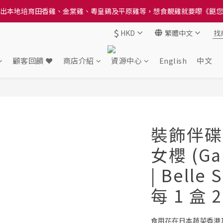
送貨方法中選擇區域 - 然後當填寫地址時, 請小心選擇分區及區域, 因資
送貨方法中選擇區域 - 然後當填寫地址時, 請小心選擇分區及區域, 因資
$
HKD
繁體中文
顧客回饋 ❤️
商店介紹
資源中心
English
中文
裝飾伴碟花
女櫻 (Ga
| Belle 
每 1 盒 
食用花在日本蔬菜香港