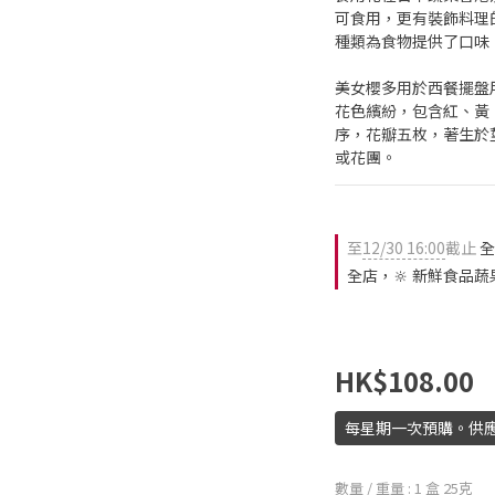
可食用，更有裝飾料理
種類為食物提供了口味
美女櫻多用於西餐擺盤
花色繽紛，包含紅、黃
序，花瓣五枚，著生於
或花團。
至
12/30 16:00
截止
全
全店，🔆 新鮮食品蔬
HK$108.00
每星期一次預購。供
數量 / 重量
: 1 盒 25克