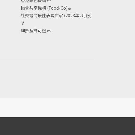
香港綠色機構
🌱
惜食共享機構 (Food-Co)
🥗
社交電商最佳表現店家 (2023年2月份）
🏅
牌照及許可證
📜