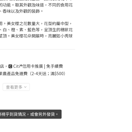
的功能。取其外觀及味道，不同的食用花
、香味以及外觀的裝飾。
用。美女櫻之花數量大，花型約屬中型，
、白、橙、紫、藍色等，呈頂生的穗狀花
莖頂。美女櫻花朵開展時，亮麗如小秀球
店，🅲 Citi®信用卡推廣 | 免手續費
果農產品免運費（2-4天送；滿$500）
查看更多
應視乎到貨情況，或會另外發貨。