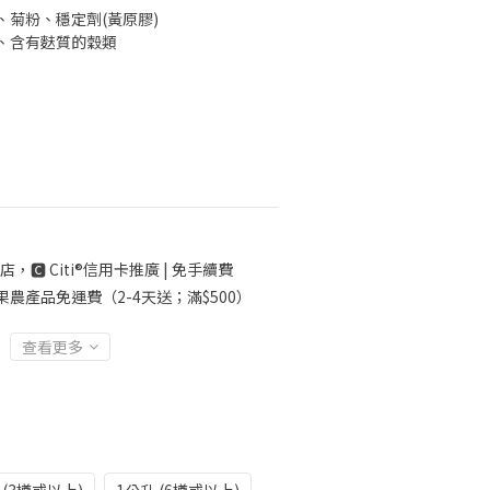
菊粉、穩定劑(黃原膠)
、含有麩質的穀類
店，🅲 Citi®信用卡推廣 | 免手續費
果農產品免運費（2-4天送；滿$500）
查看更多