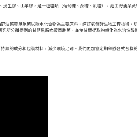
米糖膠、漢生膠、山羊膠，是一種糖類（葡萄糖、蔗糖、乳糖），經由野油
野油菜黃單胞菌以碳水化合物為主要原料，經好氧發酵生物工程技術，切斷
部研究所分離得到的甘藍黑腐病黃單胞菌，並使甘藍提取物轉化為水溶性酸
可持續的成分和包裝材料，減少環境足跡。我們更加會定期舉辦各式各樣