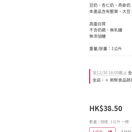
豆奶、杏仁奶、燕麥奶、
本產品含有堅果、大豆
高蛋白質
不含奶類、無乳糖
無添加糖
重量/容量：1公升
至
12/30 16:00
截止
全
全店，🔆 新鮮食品蔬
HK$38.50
數量 / 規格
: 1公升 一樽