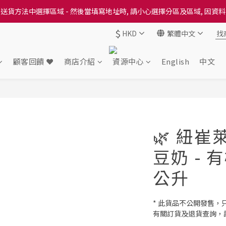
送貨方法中選擇區域 - 然後當填寫地址時, 請小心選擇分區及區域, 因資
送貨方法中選擇區域 - 然後當填寫地址時, 請小心選擇分區及區域, 因資
$
HKD
繁體中文
出本地培育田香雞、金棠雞、粵皇鷄及平原雞等，想食靚雞就要嚟《餸您
送貨方法中選擇區域 - 然後當填寫地址時, 請小心選擇分區及區域, 因資
顧客回饋 ❤️
商店介紹
資源中心
English
中文
🌿 紐
豆奶 - 
公升
* 此貨品不公開發售
有關訂貨及退貨查詢，請