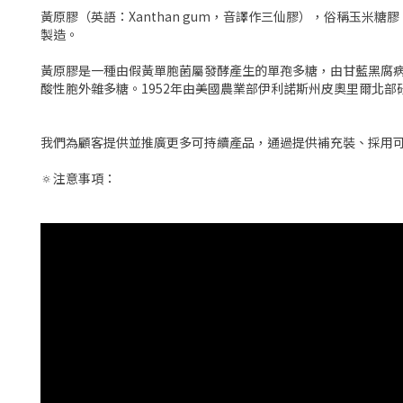
黃原膠（英語：Xanthan gum，音譯作三仙膠），俗稱玉
製造。
黃原膠是一種由假黃單胞菌屬發酵產生的單孢多糖，由甘藍黑腐病
酸性胞外雜多糖。1952年由美國農業部伊利諾斯州皮奧里爾北
我們為顧客提供並推廣更多可持續產品，通過提供補充裝、採用
🔅注意事項：