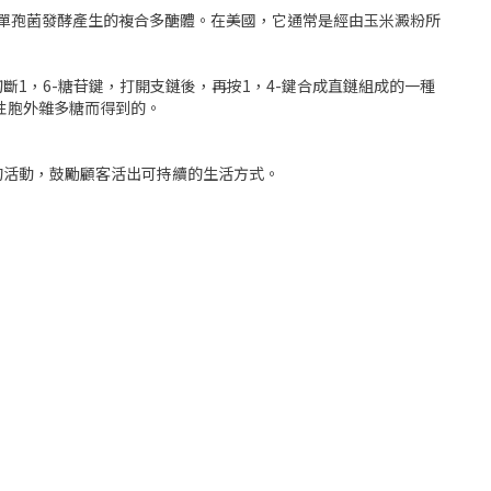
菜黃單孢菌發酵產生的複合多醣體。在美國，它通常是經由玉米澱粉所
1，6-糖苷鍵，打開支鏈後，再按1，4-鍵合成直鏈組成的一種
性胞外雜多糖而得到的。
的活動，鼓勵顧客活出可持續的生活方式。