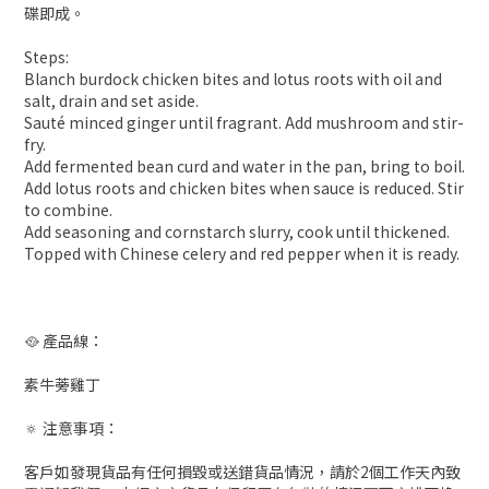
碟即成。
Steps:
Blanch burdock chicken bites and lotus roots with oil and
salt, drain and set aside.
Sauté minced ginger until fragrant. Add mushroom and stir-
fry.
Add fermented bean curd and water in the pan, bring to boil.
Add lotus roots and chicken bites when sauce is reduced. Stir
to combine.
Add seasoning and cornstarch slurry, cook until thickened.
Topped with Chinese celery and red pepper when it is ready.
🥘 產品線：
素牛蒡雞丁
🔅 注意事項：
客戶如發現貨品有任何損毀或送錯貨品情況，請於2個工作天內致