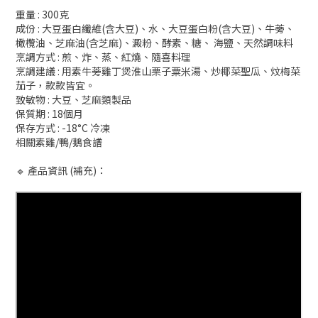
重量 : 300克
成份 : 大豆蛋白纖維(含大豆)、水、大豆蛋白粉(含大豆)、牛蒡、
橄欖油、芝麻油(含芝麻)、澱粉、酵素、糖、 海鹽、天然調味料
烹調方式 : 煎、炸、蒸、紅燒、隨喜料理
烹調建議 : 用素牛蒡雞丁煲淮山栗子粟米湯、炒椰菜聖瓜、炆梅菜
茄子，款款皆宜。
致敏物 : 大豆、芝麻類製品
保質期 : 18個月
保存方式 : -18°C 冷凍
相關素雞/鴨/鵝食譜
🔹 產品資訊 (補充)：