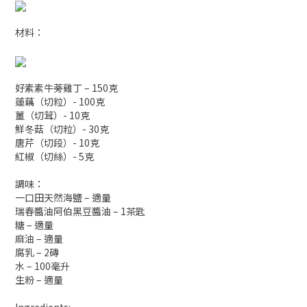
材料：
好素素牛蒡雞丁 – 150克
蓮藕（切粒）- 100克
薑（切茸）- 10克
鮮冬菇（切粒）- 30克
唐芹（切段）- 10克
紅椒（切絲）- 5克
調味：
一口田天然海鹽 – 適量
瑞春醬油阿伯黑豆醬油 – 1茶匙
糖 – 適量
麻油 – 適量
腐乳 – 2磚
水 – 100毫升
生粉 – 適量
Ingredients: