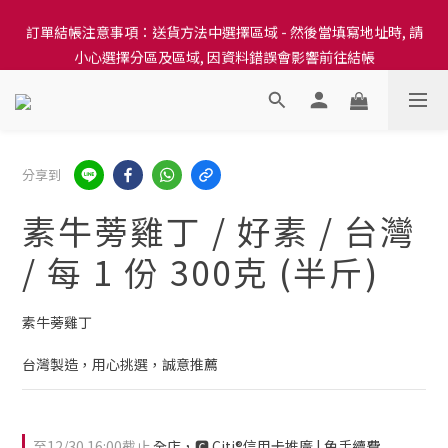
訂單結帳注意事項：送貨方法中選擇區域 - 然後當填寫地址時, 請
訂單結帳注意事項：送貨方法中選擇區域 - 然後當填寫地址時, 請
小心選擇分區及區域, 因資料錯誤會影響前往結帳
小心選擇分區及區域, 因資料錯誤會影響前往結帳
隆重推出本地培育田香雞、金棠雞、粵皇鷄及平原雞等，想食靚雞
就要嚟《餸您健康》
訂單結帳注意事項：送貨方法中選擇區域 - 然後當填寫地址時, 請
分享到
小心選擇分區及區域, 因資料錯誤會影響前往結帳
素牛蒡雞丁 / 好素 / 台灣
/ 每 1 份 300克 (半斤)
素牛蒡雞丁
台灣製造，用心挑選，誠意推薦
至
12/30 16:00
截止
全店，🅲 Citi®信用卡推廣 | 免手續費