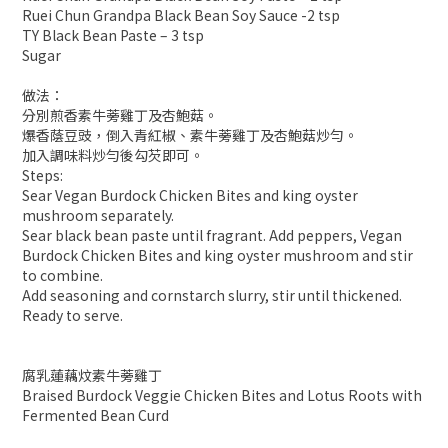
Ruei Chun Grandpa Black Bean Soy Sauce -2 tsp
TY Black Bean Paste – 3 tsp
Sugar
做法：
分別煎香素牛蒡雞丁及杏鮑菇。
爆香蔭豆豉，倒入青紅椒、素牛蒡雞丁及杏鮑菇炒勻。
加入調味料炒勻後勾芡即可。
Steps:
Sear Vegan Burdock Chicken Bites and king oyster
mushroom separately.
Sear black bean paste until fragrant. Add peppers, Vegan
Burdock Chicken Bites and king oyster mushroom and stir
to combine.
Add seasoning and cornstarch slurry, stir until thickened.
Ready to serve.
腐乳蓮藕炆素牛蒡雞丁
Braised Burdock Veggie Chicken Bites and Lotus Roots with
Fermented Bean Curd