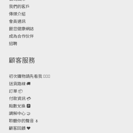
我們的客戶
傳媒介紹
會員通訊
餸您健康網誌
成為合作伙伴
招聘
顧客服務
初次購物請先看我 🙋🏻‍♀️
送貨路線 🚚
訂單 📦
付款資訊 💳
點數兌換 🅿️
調解中心 🤝
聆聽你的聲音 🌷
顧客回饋 ❤️