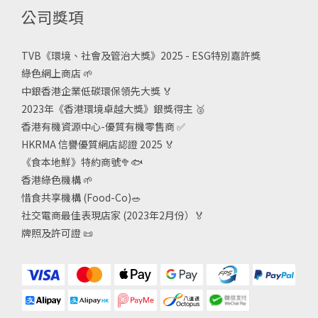
公司獎項
TVB《
環境、社會及管治大獎》2025 - ESG
特別嘉許獎
綠色網上商店
🌱
中銀香港企業低碳環保領先大獎
🏅
2023年《香港環境卓越大獎》銀獎得主
🥈
香港有機資源中心-優質有機零售商
✅
HKRMA 信譽優質網店認證 2025
🏅
《食本地鮮》特約商號
🥦🐟
香港綠色機構
🌱
惜食共享機構 (Food-Co)
🥗
社交電商最佳表現店家 (2023年2月份）🏅
牌照及許可證
📜