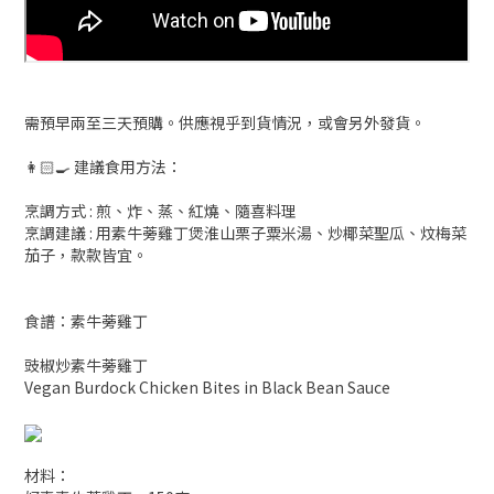
需預早兩至三天預購。供應視乎到貨情況，或會另外發貨。
👩🏻‍🍳 建議食用方法：
烹調方式 : 煎、炸、蒸、紅燒、隨喜料理
烹調建議 : 用素牛蒡雞丁煲淮山栗子粟米湯、炒椰菜聖瓜、炆梅菜
茄子，款款皆宜。
食譜：素牛蒡雞丁
豉椒炒素牛蒡雞丁
Vegan Burdock Chicken Bites in Black Bean Sauce
材料：