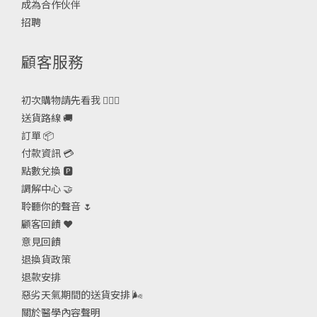
成為合作伙伴
招聘
顧客服務
初次購物請先看我 🙋🏻‍♀️
送貨路線 🚚
訂單 📦
付款資訊 💳
點數兌換 🅿️
調解中心 🤝
聆聽你的聲音 🌷
顧客回饋 ❤️
意見回饋
退換貨政策
退款安排
惡劣天氣期間的送貨安排
🌬
關於醫學內容聲明