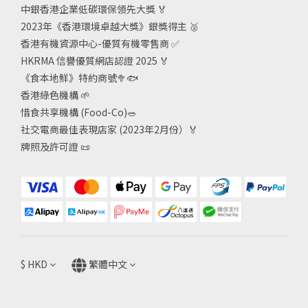
中銀香港企業低碳環保領先大獎
🏅
2023年《香港環境卓越大獎》銀獎得主
🥈
香港有機資源中心-優質有機零售商
✅
HKRMA 信譽優質網店認證 2025
🏅
《食本地鮮》特約商號
🥦🐟
香港綠色機構
🌱
惜食共享機構 (Food-Co)
🥗
社交電商最佳表現店家 (2023年2月份）🏅
牌照及許可證
📜
$
HKD
繁體中文