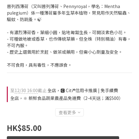
普列西薄荷（又叫普列薄荷、Pennyroyal，學名：Mentha 
pulegium）係一種薄荷屬多年生草本植物，常見用作天然驅蟲、
驅蚊、防跳蚤。🍃
- 有濃烈薄荷香，葉細小圓，貼地匍匐生長，可開淡紫色小花。
- 可種做地被或香草，也作傳統草藥，但全株（特別精油）有毒，
不可內服。
- 歷史上還曾用於烹飪、做茶或藥用，但需小心劑量及安全。
不可食用，具有毒性，不應誤食。
至
12/30 16:00
截止
全店，🅲 Citi®信用卡推廣 | 免手續費
全店，🔆 新鮮食品蔬果農產品免運費（2-4天送；滿$500）
查看更多
HK$85.00