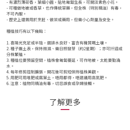
- 有濃烈薄荷香，葉細小圓，貼地匍匐生長，可開淡紫色小花。
- 可種做地被或香草，也作傳統草藥，但全株（特別精油）有毒，
不可內服。
- 歷史上還曾用於烹飪、做茶或藥用，但需小心劑量及安全。
種植技巧有以下幾點：
1. 喜陽光充足或半陰，選排水良好、富含有機質嘅土壤。
2. 種子撒土表，保持微濕、需日照發芽（約2星期）；亦可扦插或
分株繁殖。
3. 種植位要預留空間，植株會匍匐蔓延，可作地被，太乾要勤澆
水。
4. 每年修剪控制擴張，開花後可剪短保持植株美觀。
5. 用肥可用堆肥或腐葉土，唔用都得，唔建議用高氮肥。
6. 注意：植物同精油有毒，切忌誤食或孕婦接觸。
了解更多