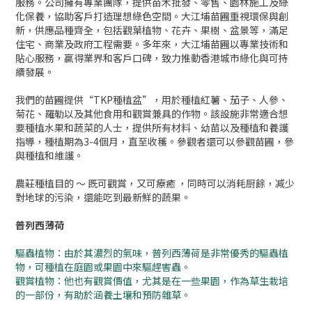
服務。公司擁有專業團隊，提供苗木批發、零售、園林施工及綠
化保養，協助客戶打造理想綠色空間。大江埔苗圃重視環保與創
新，供應品種齊全，包括觀葉植物、花卉、果樹、盆景等，滿足
住宅、商業及政府工程需要。多年來，大江埔苗圃以專業技術和
貼心服務，贏得業界和客戶口碑，致力推動香港城市綠化與可持
續發展。
我們的苗圃提供“TKP種植盆”，用於種植紅薯、茄子、人參、
菊花、羅勒以及其他食用和觀賞兼具的作物。該設施非常適合想
要種植水果和蔬菜的人士，提供所有材料、幼苗以及種植和養護
指導，種植期為3-4個月，直至收穫。參觀者還可以參觀苗圃，參
與種植和維護。
農莊種植目的 ～ 既可觀賞，又可療癒 ，同時可以消耗厨餘，减少
對地球的污染，還能吃到最新鮮的蔬果。
普列西薄荷
驅蟲植物：由於其濃烈的氣味，普列西薄荷是非常優秀的驅蟲植
物，可種植在庭園或果園中來驅趕害蟲。
觀賞植物：他也有觀賞價值，尤其是在一些果園，作為草生栽培
的一部份，有助於涵養土壤和預防雜草。