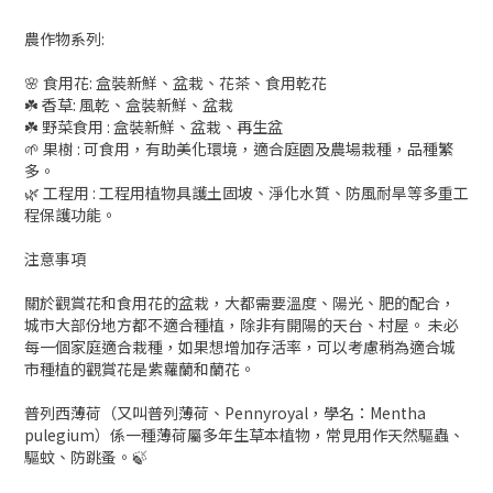
農作物系列:
🌸 食用花: 盒裝新鮮、盆栽、花茶、食用乾花
☘️ 香草: 風乾、盒裝新鮮、盆栽
☘️ 野菜食用 : 盒裝新鮮、盆栽、再生盆
🌱 果樹 : 可食用，有助美化環境，適合庭園及農場栽種，品種繁
多。
🌿 工程用 : 工程用植物具護土固坡、淨化水質、防風耐旱等多重工
程保護功能。
注意事項
關於觀賞花和食用花的盆栽，大都需要溫度、陽光、肥的配合，
城市大部份地方都不適合種植，除非有開陽的天台、村屋。 未必
每一個家庭適合栽種，如果想增加存活率，可以考慮稍為適合城
市種植的觀賞花是紫蘿蘭和蘭花。
普列西薄荷（又叫普列薄荷、Pennyroyal，學名：Mentha
pulegium）係一種薄荷屬多年生草本植物，常見用作天然驅蟲、
驅蚊、防跳蚤。🍃