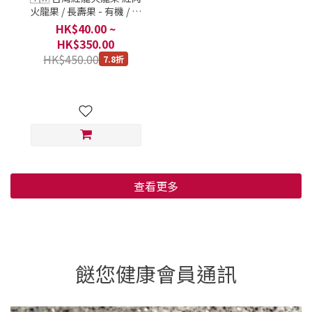
火龍果 / 長壽果 - 有機 / 鴻
泰生果 / 台灣來春果園 / 每
HK$40.00 ~
1 個 600-700克 (*大約)
HK$350.00
HK$450.00
7.8折
查看更多
餸您健康會員通訊