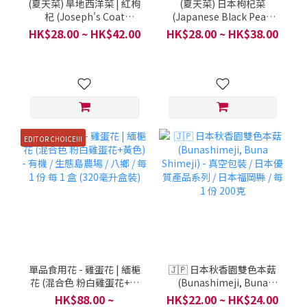
(夏天菜) 旱地西洋菜 | 紅枸
(夏天菜) 日本枸杞菜
杞 (Joseph's Coat
(Japanese Black Pearl
Amaranth Shoots, Red
Vegetable, Equatorial
HK$28.00 ~ HK$42.00
HK$28.00 ~ HK$38.00
Goji Vegetable) - 有機 /
Primrose, , 活力菜, 赤道
靜靜開心農場 / 天水圍 輞
櫻草, 日本黑珠菜) - 有機 /
井村 / 1 份 300克
靜靜開心農場 / 天水圍 輞
井村 / 1 份 300克
EDITOR CHOICE!!!
單品食用花 - 雞蛋花 | 緬梔
🇯🇵 日本秋香園雙色本菇
花 (混合色 粉白雞蛋花+黃
(Bunashimeji, Buna
色) - 有機 / 生態島農場 / 八
Shimeji) - 真空包裝 / 日本
HK$88.00 ~
HK$22.00 ~ HK$24.00