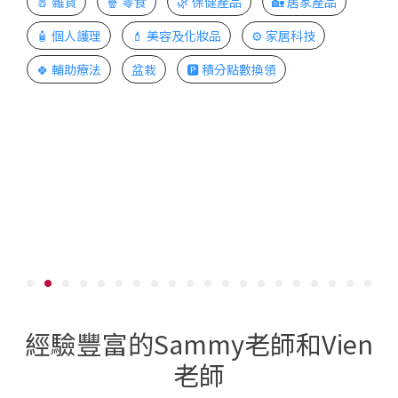
🧂 雜貨
🍿 零食
🌿 保健產品
🏡 居家產品
🧴 個人護理
💄 美容及化妝品
⚙️ 家居科技
🍀 輔助療法
盆栽
🅿️ 積分點數換領
經驗豐富的Sammy老師和Vien
老師