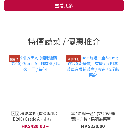
查看更多
特價蔬菜 / 優惠推介
優惠價
全新推出
🇲🇾 檳城黑刺 (榴槤編碼：
🤩 "每週一盒" ($220免運
D200) Grade A - 非有機 /
費) - 有機 / 昆明無菜單有
馬來西亞 / 每個
機蔬菜盒 / 雲南 / 5斤蔬菜
HK$480.00 ~
HK$220.00