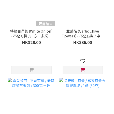
販售結束
特級白洋蔥 (White Onion)
韭菜花 (Garlic Chive
- 不是有機 / 广东丰多采农
Flowers) - 不是有機 / 中國
业发展有限公司 / 500克 1
優質蔬菜系列 / 300克 半斤
HK$28.00
HK$36.00
磅 散裝