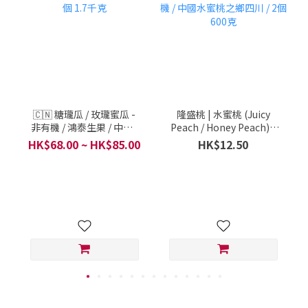
🇨🇳 糖瓏瓜 / 玫瓏蜜瓜 -
隆盛桃 | 水蜜桃 (Juicy
非有機 / 鴻泰生果 / 中國 /
Peach / Honey Peach) -
每 1 個 1.7千克
非有機 / 中國水蜜桃之鄉四
HK$68.00 ~ HK$85.00
HK$12.50
川 / 2個600克