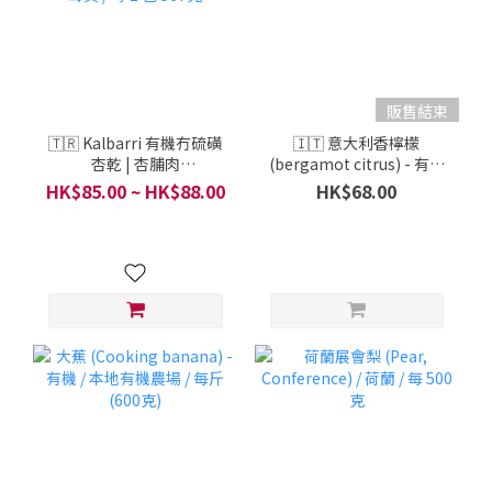
販售結束
🇹🇷 Kalbarri 有機冇硫磺
🇮🇹 意大利香檸檬
杏乾 | 杏脯肉
(bergamot citrus) - 有機
(Unsulphured Organic
/ A LA CARTE / 意大利 /
HK$85.00 ~ HK$88.00
HK$68.00
Apricot) - 有機 / 土耳其 /
500克
每 1 包 567克