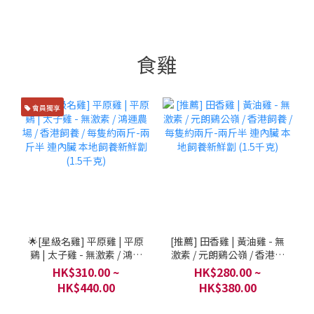
這位客人他的想法，既簡短有禮和如何有效溝通。 最後，我想告訴
我們的客人一個他們不願承認的事實，Google上面的資訊，包含AI
的回覆，都是人工化的產物，有些甚至我們提交， AI會單純的按照
食雞
某些資訊，在文字上並不懂得分辨真偽。
會員獨享
🌟[星級名雞] 平原雞 | 平原
[推薦] 田香雞 | 黃油雞 - 無
鷄 | 太子雞 - 無激素 / 鴻運
激素 / 元朗鷄公嶺 / 香港飼
農場 / 香港飼養 / 每隻約兩
養 / 每隻約兩斤-兩斤半 連
HK$310.00 ~
HK$280.00 ~
斤-兩斤半 連內臟 本地飼
內臟 本地飼養新鮮劏 (1.5
HK$440.00
HK$380.00
養新鮮劏 (1.5千克)
千克)