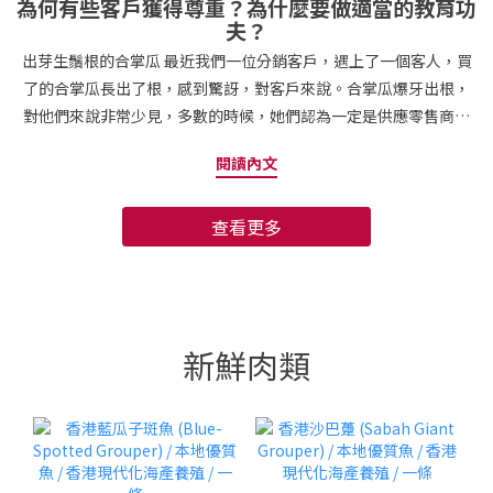
為何有些客戶獲得尊重？為什麼要做適當的教育功
夫？
出芽生鬚根的合掌瓜 最近我們一位分銷客戶，遇上了一個客人，買
了的合掌瓜長出了根，感到驚訝，對客戶來說。合掌瓜爆牙出根，
對他們來說非常少見，多數的時候，她們認為一定是供應零售商，
存貨賣不去，積存來了，於是長出根來。 於是，我同零售商回覆，
閱讀內文
因為現在溫度高濕度大，很容易觸發發芽，發芽也代表合掌瓜比較
成熟，假如不影響食用，建議她不要退。 由於零售商早已打算了安
查看更多
排退款，於是再次叮囑我們，下次不要再給。 然而，我明白她的想
法之餘，於是只好回覆了一句「只能留意，不能避免」。 「做有機
食物不容易，要做食物教育，否則最後消費者心態和想法最終要負
面地影響生產者，就會造成生產不安，驅使農夫造假行為」。 想食
菜心苗、菠菜苗 消費者經常會提供意見，要食菜心苗、菠菜苗，最
新鮮肉類
後用壓力影響農夫，最後只好用農藥去大量生產迎合消費者需求的
蔬菜。 我們難怪顧客們，總是認為零售者通常都會將唔新鮮或者舊
貨賣出去，他們不會相信他們並不知道的認知。甚至問問AI、
Google搜尋器，會認為自己獲得不接受挑戰的答案，甚至認為權威
答案，你們不能不就範。 於是，我給予另一個建議，和很多有機生