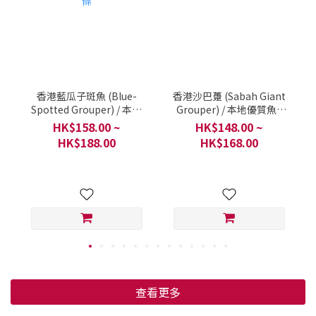
產的瓜菜一樣，很難避免，消費者重要求一模一樣， 假如你也是認
為消費者的想法合理，最後合理化了他們的想法，我們彼此就會很
難持續落去，最多只能退一點費用，顧客日後不買，我們就同樣不
賣。 我有還需要給予一些協助，協助這個零售客戶容易走出困惑的
想法。 於是我說： 「試吓先，無論退款或不退款」「請嘗試寫以下
文字，回覆這位客戶 ⋯⋯」 親愛的 xxx 顧客， 感謝您一直以來對我
香港藍瓜子斑魚 (Blue-
香港沙巴躉 (Sabah Giant
Spotted Grouper) / 本地
Grouper) / 本地優質魚 /
們的支持！ 合掌瓜提前輕微發芽其實是相當常見的現象，尤其當瓜
優質魚 / 香港現代化海產養
香港現代化海產養殖 / 一條
HK$158.00 ~
HK$148.00 ~
本身較成熟時。只要外觀和質地沒有明顯變質，仍可放心食用。我
殖 / 一條
HK$188.00
HK$168.00
們建議您試試煲湯，成熟的合掌瓜煲湯時味道最香甜濃郁。如果因
這類輕微情況就退貨，長遠會影響農夫的生產意欲。他們需要種植
容易被接受的作物，才能持續提供有機、新鮮的食材。食物受季
節、品種及生長環境影響，難以完全一成不變。 希望您能體諒和包
涵，試著烹調享用。如果真的不合心意，我們亦樂意為您處理退款
或換貨。 再次感謝您的理解！ 這樣的回應，可保持簡短有禮，先感
謝 + 解釋 + 建議烹調 + 說明背後原因 + 留下後路（可退款），平衡
了立場又不失親切。不知道大家都是這樣覺得嗎？ 纖維化了的甘
筍 另一邊，我們也有一位我們的 VIP ，雖然我跟絕大多數的客人，
查看更多
從未見面，不過從平常溝通和回應，彼此保持尊重的關係。且看看