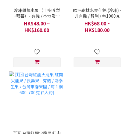
冷凍雜莓水果（士多啤梨
歐洲森林水果什錦 (冷凍) -
+藍莓）- 有機 / 本地及秘
非有機 / 智利 / 每1000克
魯 / 每1000克
HK$48.00 ~
HK$68.00 ~
HK$160.00
HK$180.00
🇹🇼 台灣紅龍火龍果 紅肉