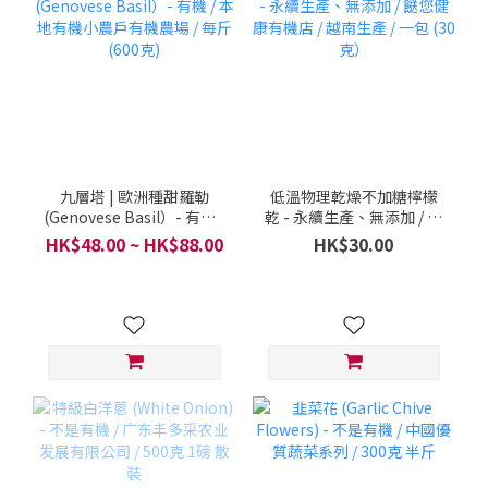
九層塔 | 歐洲種甜羅勒
低溫物理乾燥不加糖檸檬
(Genovese Basil）- 有機 /
乾 - 永續生產、無添加 / 餸
本地有機小農戶有機農場 /
您健康有機店 / 越南生產 /
HK$48.00 ~ HK$88.00
HK$30.00
每斤 (600克)
一包 (30克）