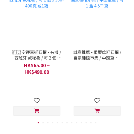
🇵🇪 空運直送石榴 - 有機 /
誠意推薦 - 重慶軟籽石榴 /
西班牙 或秘魯 / 每 2 個 x
自家種植市集 / 中國重慶 /
300-400克 或1箱
每 1 盒 4.5千克
HK$65.00 ~
HK$490.00