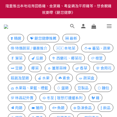
訂單結帳注意事項：送貨方法中選擇區域 - 然後當填寫地址時, 請
就要嚟《餸您健康》
小心選擇分區及區域, 因資料錯誤會影響前往結帳
訂單結帳注意事項：送貨方法中選擇區域 - 然後當填寫地址時, 請
小心選擇分區及區域, 因資料錯誤會影響前往結帳
❣️ 精選
💝 餸您健康推薦
🆕 最新
㊕ 特價蔬菜 / 優惠推介
🇭🇰 本地菜
🍅🥑 蕃茄、蔬果
🥬 葉菜
🍆 瓜類
🥦 西蘭花、椰菜花
🥔 根莖
🫛 豆類
椰菜
🧄 薑蔥蒜辣
🌿 香草
🌸 食用花
菇菌及莖類
🍎 水果
☘️ 素食
🥗 蔬菜盒
🧺 水果箱、果籃、禮籃
🥚 蛋類
豆製品
🍞 麵包
💯 林昌記外賣
🥘 冬至 | 理想打邊爐系列
🐓 雞
🥩 肉類
🐖 豬肉
🐟 魚類
❄️ 急凍食品
🍾 飲品