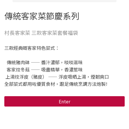
傳統客家菜節慶系列
村長客家菜 三款客家菜套餐福袋
三款經典嘅客家特色菜式：
傳統豬肉砵 —— 醬汁濃郁，啖啖滋味
客家炆冬菇 —— 吸盡精華，香濃惹味
上湯炆浮皮（豬皮） —— 浮皮吸晒上湯，煙韌爽口
全部菜式都用咗優質食材，跟足傳統烹調方法炮製!
Enter