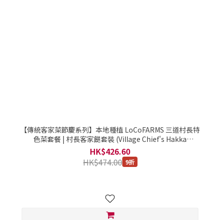
【傳統客家菜節慶系列】本地種植 LoCoFARMS 三道村長特
色菜套餐 | 村長客家餸套裝 (Village Chief's Hakka
Delights: Three-Dish Set) / 本地種植。本地製造 / 精選套
HK$426.60
餐 2.3千克
HK$474.00
9折