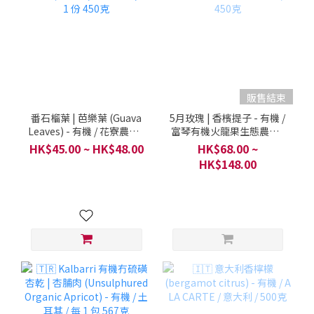
販售結束
番石榴葉 | 芭樂葉 (Guava
5月玫瑰 | 香檳提子 - 有機 /
Leaves) - 有機 / 花寮農場 /
富琴有機火龍果生態農莊 /
每 1 份 450克
450克
HK$45.00 ~ HK$48.00
HK$68.00 ~
HK$148.00