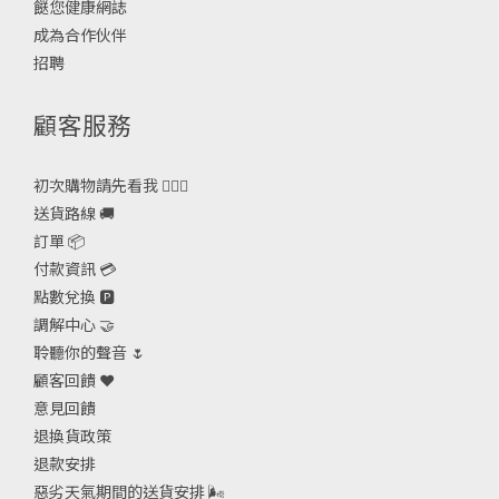
餸您健康網誌
成為合作伙伴
招聘
顧客服務
初次購物請先看我 🙋🏻‍♀️
送貨路線 🚚
訂單 📦
付款資訊 💳
點數兌換 🅿️
調解中心 🤝
聆聽你的聲音 🌷
顧客回饋 ❤️
意見回饋
退換貨政策
退款安排
惡劣天氣期間的送貨安排
🌬