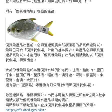
肥。魚統將新鮮花鱸速凍，用機剧切扒，約300克一件。
附有「優質養魚場」標籤的產品
優質魚產品出售前，必須通過漁農自然護理署的品質保證測試。
魚場已符合「優質養魚場」計劃的基本要求。唯產品必須最終通
過品質測試，才能冠以「優質養魚場」出品的稱號及附以「優質
養魚場」標籤出售。
大部份養魚場位於本港優質水域例如塔門、往灣、榕樹凹、鹽田
仔東、鹽田仔西、蘆荻灣、糧船灣、澳背塘、深灣、索罟灣、東
龍洲、吉澳、大頭洲。
還有惠州 (聖築島)
粵港漁有限公司 (大灣區優質養魚場) 。
除透過掃瞄二維碼標籤外，市民亦可輸入標籤上印有8位獨立數字
編號以讀取優質養魚場水產品相關的資訊
請點擊以下網址連結，查找優質養魚場水產品相關的資訊。
http://affs.afcd.gov.hk/tc