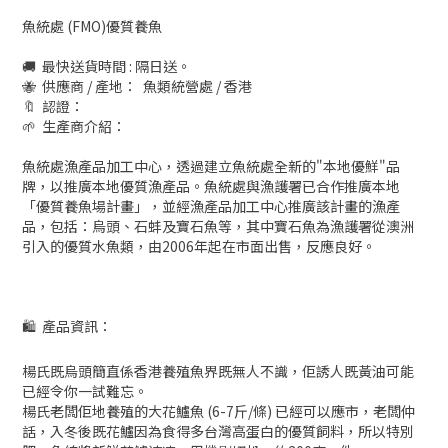
魚統處 (FMO)優質養魚
🚚 最快送貨時間 : 隔日送。
🐝 供應商 / 產地： 魚類統營處 / 香港
🔖 認證：
🌱 生產商介紹：
魚統處漁產品加工中心，透過建立魚統處全新的"本地優鮮"品
牌，以推廣本地優質漁產品。魚統處與漁護署已合作推廣本地
「優質養魚場計畫」，並經漁產品加工中心推廣該計畫的漁產
品，包括：烏頭、石蚌及寶石魚等，其中寶石魚為漁護署從澳洲
引入的優質水魚類，由2006年起在市面出售，反應良好。
🛍
產品資訊：
楊氏既烏頭簡直係香港養殖魚界既無人不識，佢誘人既黃油可能
已經令你一試難忘。
楊氏老闆佢地養殖的大花鱸魚 (6-7斤/條) 已經可以應市，老闆仲
話，入冬後既花鱸因為食得多台灣高蛋白的優質飼料，所以特別