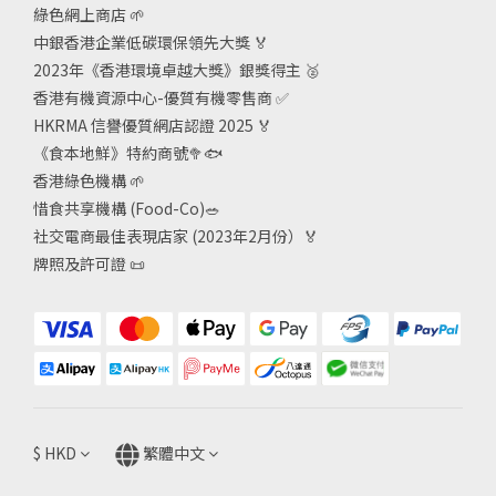
綠色網上商店
🌱
中銀香港企業低碳環保領先大獎
🏅
2023年《香港環境卓越大獎》銀獎得主
🥈
香港有機資源中心-優質有機零售商
✅
HKRMA 信譽優質網店認證 2025
🏅
《食本地鮮》特約商號
🥦🐟
香港綠色機構
🌱
惜食共享機構 (Food-Co)
🥗
社交電商最佳表現店家 (2023年2月份）🏅
牌照及許可證
📜
$
HKD
繁體中文