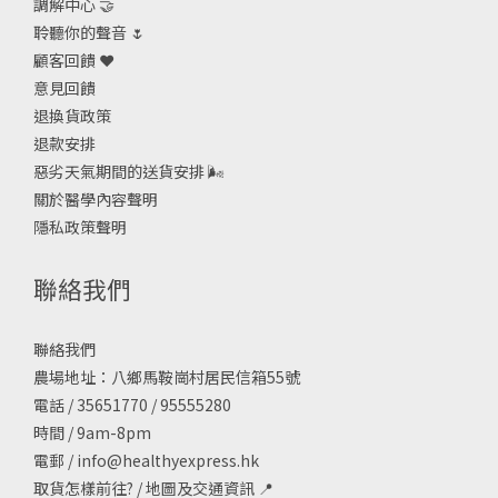
調解中心 🤝
聆聽你的聲音 🌷
顧客回饋 ❤️
意見回饋
退換貨政策
退款安排
惡劣天氣期間的送貨安排
🌬
關於醫學內容聲明
隱私政策聲明
聯絡我們
聯絡我們
農場地址：八鄉馬鞍崗村居民信箱55號
電話 / 35651770 / 95555280
時間 / 9am-8pm
電郵 /
info@healthyexpress.hk
取貨怎樣前往?
/
地圖及交通資訊
📍