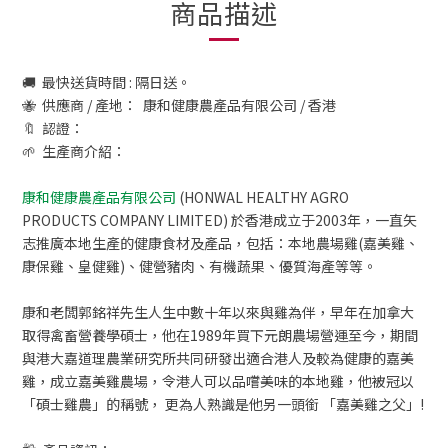
商品描述
🚚 最快送貨時間 : 隔日送。
🐝 供應商 / 產地： 康和健康農產品有限公司 / 香港
🔖 認證：
🌱 生產商介紹：
康和健康農產品有限公司
(HONWAL HEALTHY AGRO
PRODUCTS COMPANY LIMITED) 於香港成立于2003年，一直矢
志推廣本地生產的健康食材及產品，包括：本地農場雞(嘉美雞、
康保雞、皇健雞)、健營豬肉、有機蔬果、優質海產等等。
康和老闆郭銘祥先生人生中數十年以來與雞為伴，早年在加拿大
取得禽畜營養學碩士，他在1989年買下元朗農場營運至今，期間
與港大嘉道理農業研究所共同研發出適合港人及較為健康的嘉美
雞，成立嘉美雞農場，令港人可以品嚐美味的本地雞，他被冠以
「碩士雞農」的稱號， 更為人熟識是他另一頭銜 「嘉美雞之父」!