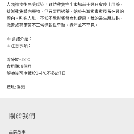
人類進食後易受感染。雖然雞隻推出市場前十幾日會停止用藥，
排減雞隻體內藥物，但只要用過藥，始終有激素毒素殘留在雞的
體內。吃進人肚，不知不覺影響發育和健康。我的醫生朋友指，
激素或荷爾蒙不正常導致性早熟，近年並不罕見。
🥘 食譜介紹：
🔅注意事項：
冷凍於-18℃
食用期: 9個月
解凍後可冷藏於1-4℃不多於7日
產地: 香港
關於我們
品牌故事