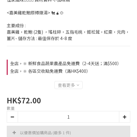
<嘉美雞乾鮑原樽燉湯> 🐔🧉🍲
主要成份 :
嘉美雞，乾鮑 (2隻) ，瑤柱碎，五指毛桃，姬松茸，紅棗，元肉，
薑片- 儲存方法 : 最佳保存於 4-8 度
全店，🔆 新鮮食品蔬果農產品免運費（2-4天送；滿$500）
全店，🔆 各區交收點免運費（滿HK$400）
查看更多
HK$72.00
數量
以優惠價加購商品
(最多 1 件)