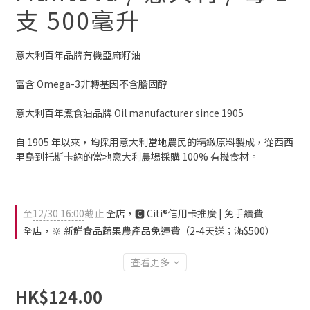
支 500毫升
意大利百年品牌有機亞麻籽油
富含 Omega-3非轉基因不含膽固醇 
意大利百年煮食油品牌 Oil manufacturer since 1905
自 1905 年以來，均採用意大利當地農民的精緻原料製成，從西西
里島到托斯卡納的當地意大利農場採購 100% 有機食材。
至
12/30 16:00
截止
全店，🅲 Citi®信用卡推廣 | 免手續費
全店，🔆 新鮮食品蔬果農產品免運費（2-4天送；滿$500）
查看更多
HK$124.00