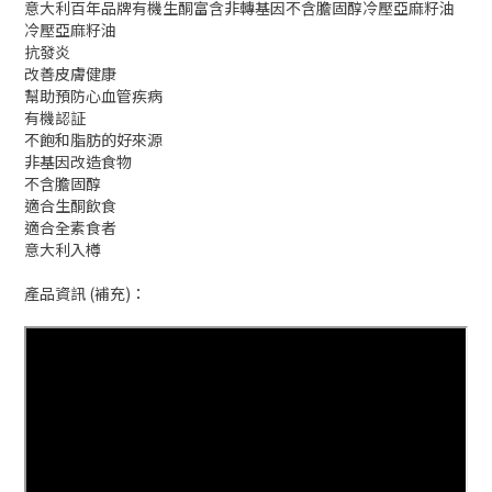
意大利百年品牌有機生酮富含非轉基因不含膽固醇冷壓亞麻籽油
冷壓亞麻籽油
抗發炎
改善皮膚健康
幫助預防心血管疾病
有機認証
不飽和脂肪的好來源
非基因改造食物
不含膽固醇
適合生酮飲食
適合全素食者
意大利入樽
產品資訊 (補充)：