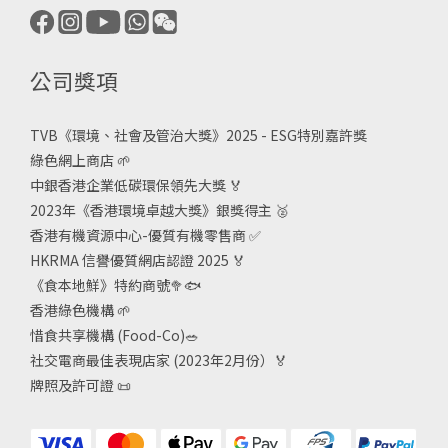
公司獎項
TVB《
環境、社會及管治大獎》2025 - ESG
特別嘉許獎
綠色網上商店
🌱
中銀香港企業低碳環保領先大獎
🏅
2023年《香港環境卓越大獎》銀獎得主
🥈
香港有機資源中心-優質有機零售商
✅
HKRMA 信譽優質網店認證 2025
🏅
《食本地鮮》特約商號
🥦🐟
香港綠色機構
🌱
惜食共享機構 (Food-Co)
🥗
社交電商最佳表現店家 (2023年2月份）🏅
牌照及許可證
📜