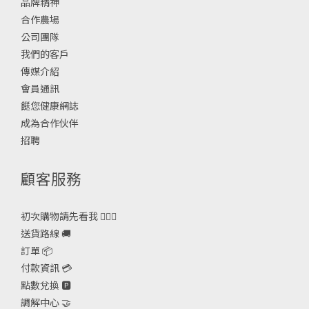
品牌精神
合作農場
公司團隊
我們的客戶
傳媒介紹
會員通訊
餸您健康網誌
成為合作伙伴
招聘
顧客服務
初次購物請先看我 🙋🏻‍♀️
送貨路線 🚚
訂單 📦
付款資訊 💳
點數兌換 🅿️
調解中心 🤝