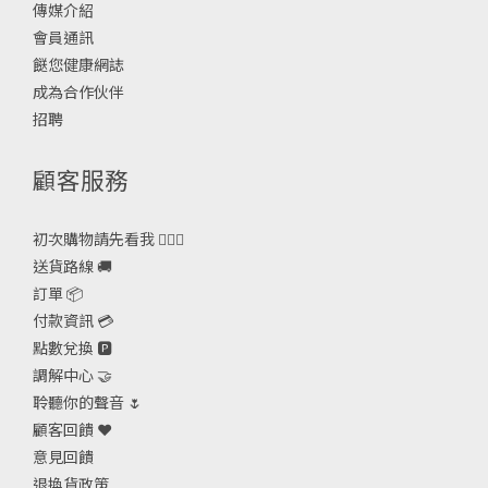
傳媒介紹
會員通訊
餸您健康網誌
成為合作伙伴
招聘
顧客服務
初次購物請先看我 🙋🏻‍♀️
送貨路線 🚚
訂單 📦
付款資訊 💳
點數兌換 🅿️
調解中心 🤝
聆聽你的聲音 🌷
顧客回饋 ❤️
意見回饋
退換貨政策