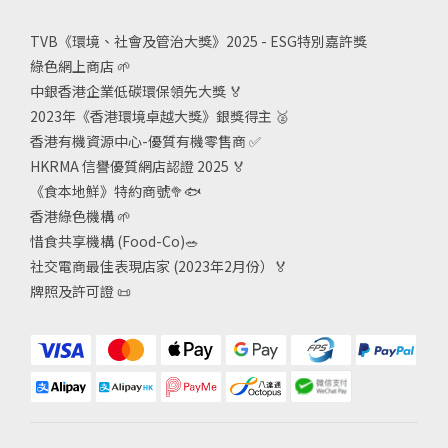
TVB《
環境、社會及管治大獎》2025 - ESG
特別嘉許獎
綠色網上商店
🌱
中銀香港企業低碳環保領先大獎
🏅
2023年《香港環境卓越大獎》銀獎得主
🥈
香港有機資源中心-優質有機零售商
✅
HKRMA 信譽優質網店認證 2025
🏅
《食本地鮮》特約商號
🥦🐟
香港綠色機構
🌱
惜食共享機構 (Food-Co)
🥗
社交電商最佳表現店家 (2023年2月份）🏅
牌照及許可證
📜