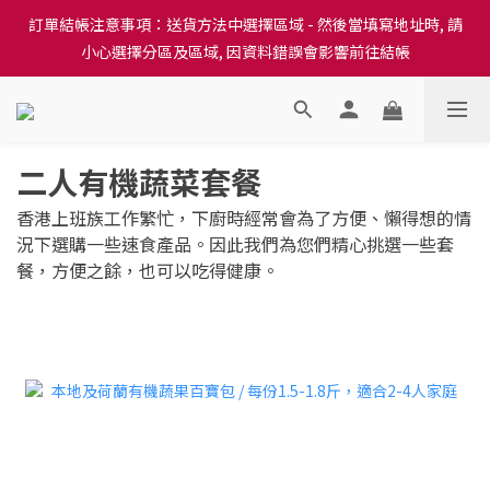
訂單結帳注意事項：送貨方法中選擇區域 - 然後當填寫地址時, 請
訂單結帳注意事項：送貨方法中選擇區域 - 然後當填寫地址時, 請
小心選擇分區及區域, 因資料錯誤會影響前往結帳
小心選擇分區及區域, 因資料錯誤會影響前往結帳
隆重推出本地培育田香雞、金棠雞、粵皇鷄及平原雞等，想食靚雞
就要嚟《餸您健康》
二人有機蔬菜套餐
訂單結帳注意事項：送貨方法中選擇區域 - 然後當填寫地址時, 請
小心選擇分區及區域, 因資料錯誤會影響前往結帳
香港上班族工作繁忙，下廚時經常會為了方便、懶得想的情
況下選購一些速食產品。因此我們為您們精心挑選一些套
餐，方便之餘，也可以吃得健康。