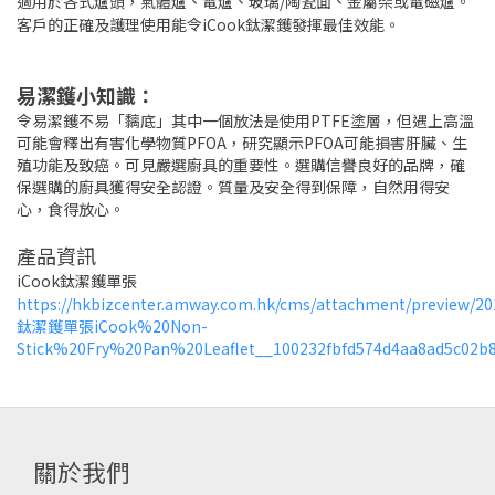
適用於各式爐頭，氣體爐、電爐、玻璃/陶瓷面、金屬架或電磁爐。
客戶的正確及護理使用能令iCook鈦潔鑊發揮最佳效能。
易潔鑊小知識：
令易潔鑊不易「黐底」其中一個放法是使用PTFE塗層，但遇上高溫
可能會釋出有害化學物質PFOA，研究顯示PFOA可能損害肝臟、生
殖功能及致癌。可見嚴選廚具的重要性。選購信譽良好的品牌，確
保選購的廚具獲得安全認證。質量及安全得到保障，自然用得安
心，食得放心。
產品資訊
iCook鈦潔鑊單張
https://hkbizcenter.amway.com.hk/cms/attachment/preview/20
鈦潔鑊單張iCook%20Non-
Stick%20Fry%20Pan%20Leaflet__100232fbfd574d4aa8ad5c02b8
關於我們