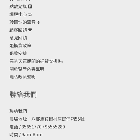
點數兌換 🅿️
調解中心 🤝
聆聽你的聲音 🌷
顧客回饋 ❤️
意見回饋
退換貨政策
退款安排
惡劣天氣期間的送貨安排
🌬
關於醫學內容聲明
隱私政策聲明
聯絡我們
聯絡我們
農場地址：八鄉馬鞍崗村居民信箱55號
電話 / 35651770 / 95555280
時間 / 9am-8pm