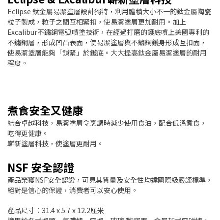
Eclipse 鈦金屬易潔塗層設計獨特，利用體積大小不一的鈦金屬陶瓷
粒子製成，粒子之間互相緊扣，使易潔塗層更加耐用。加上
Excalibur不鏽鋼電弧噴塗技術，在經過打磨的鑊底噴上美國專利的
不鏽鋼層，形成凹凸表面，使易潔塗層與不鏽鋼鑊身形成互扣面，
使易潔塗層能夠「鎖緊」於鑊底。大大提高鈦金屬易潔塗層的耐用
程度。
煮食安全又健康
結合卓越科技，易潔塗層令烹調時減少使用食油，配合低溫煮食，
吃得更健康。
嶄新塗層科技，使塗層更耐用。
NSF 安全認證
產品榮獲NSF安全認證，可見其質量及安全性均達國際級嚴謹標準，
絕對是信心的保證，消費者可以安心使用。
產品尺寸：31.4 x 5.7 x 12.2厘米