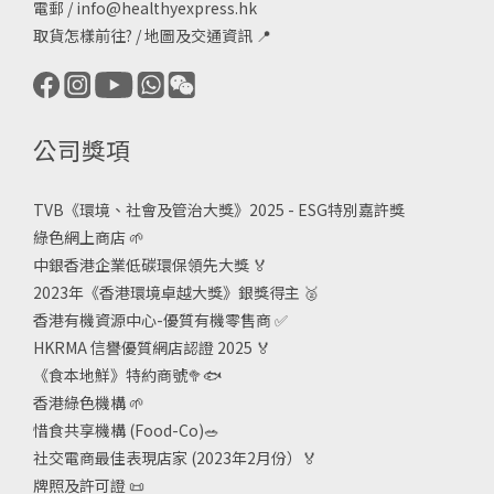
電郵 /
info@healthyexpress.hk
取貨怎樣前往?
/
地圖及交通資訊
📍
公司獎項
TVB《
環境、社會及管治大獎》2025 - ESG
特別嘉許獎
綠色網上商店
🌱
中銀香港企業低碳環保領先大獎
🏅
2023年《香港環境卓越大獎》銀獎得主
🥈
香港有機資源中心-優質有機零售商
✅
HKRMA 信譽優質網店認證 2025
🏅
《食本地鮮》特約商號
🥦🐟
香港綠色機構
🌱
惜食共享機構 (Food-Co)
🥗
社交電商最佳表現店家 (2023年2月份）🏅
牌照及許可證
📜