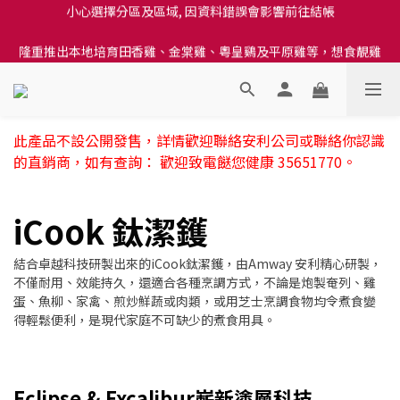
訂單結帳注意事項：送貨方法中選擇區域 - 然後當填寫地址時, 請
隆重推出本地培育田香雞、金棠雞、粵皇鷄及平原雞等，想食靚雞
小心選擇分區及區域, 因資料錯誤會影響前往結帳
就要嚟《餸您健康》
訂單結帳注意事項：送貨方法中選擇區域 - 然後當填寫地址時, 請
小心選擇分區及區域, 因資料錯誤會影響前往結帳
此產品不設公開發售，詳情歡迎聯絡安利公司或聯絡你認識
的直銷商，如有查詢： 歡迎致電餸您健康 35651770。
iCook 鈦潔鑊
結合卓越科技研製出來的iCook鈦潔鑊，由Amway 安利精心研製，
不僅耐用、效能持久，還適合各種烹調方式，不論是炮製奄列、雞
蛋、魚柳、家禽、煎炒鮮蔬或肉類，或用芝士烹調食物均令煮食變
得輕鬆便利，是現代家庭不可缺少的煮食用具。
Eclipse & Excalibur嶄新塗層科技