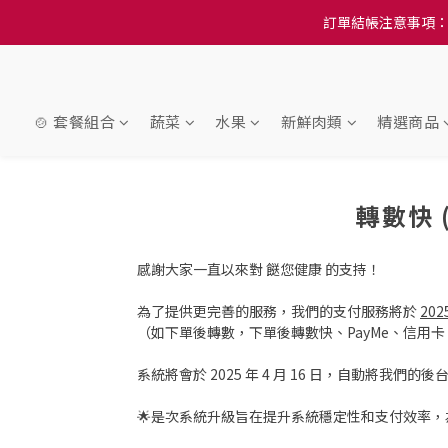
訂單結帳注意事項：
訂單結帳注意事項：
隆重推
訂單結帳注意事項：
🍲 套餐組合
蔬菜
水果
新鮮肉類
精選商品
轉數快 
感謝大家一直以來對 餸您健康 的支持！
為了提供更完善的服務，我們的支付服務將於
202
（如下單後轉數，下單後轉數快、PayMe、信用卡、Al
系統將會於 2025 年 4 月 16 日，自動將我們的後
🌟是次系統升級旨在提升系統穩定性和支付效率