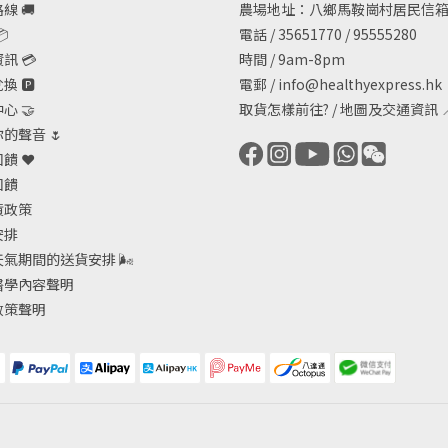
線 🚚
農場地址：八鄉馬鞍崗村居民信箱

電話 / 35651770 / 95555280
訊 💳
時間 / 9am-8pm
 🅿️
電郵 /
info@healthyexpress.hk
心 🤝
取貨怎樣前往?
/
地圖及交通資訊

的聲音 🌷
饋 ❤️
回饋
貨政策
安排
天氣期間的送貨安排
🌬
醫學內容聲明
政策聲明