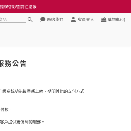
料錯誤會影響前往結帳
料錯誤會影響前往結帳
聯絡我們
會員登入
購物車(0)
健康》
料錯誤會影響前往結帳
停服務公告
季升級系統功能後重新上線，期間其他的支付方式
功付款。
客戶提供更便利的服務。