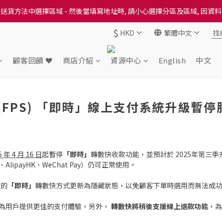
送貨方法中選擇區域 - 然後當填寫地址時, 請小心選擇分區及區域, 因資
送貨方法中選擇區域 - 然後當填寫地址時, 請小心選擇分區及區域, 因資
$
HKD
繁體中文
出本地培育田香雞、金棠雞、粵皇鷄及平原雞等，想食靚雞就要嚟《餸您
送貨方法中選擇區域 - 然後當填寫地址時, 請小心選擇分區及區域, 因資
顧客回饋 ❤️
商店介紹
資源中心
English
中文
(FPS) 「即時」線上支付系統升級暫
5 年 4 月 16 日
起暫停
「即時」
轉數快收款功能，並預計於 2025年第三
ipayHK、WeChat Pay）仍可正常使用。
台的
「即時」
轉數快方式更新為隱藏狀態，以免顧客下單時選用而無法成
，為用戶提供更佳的支付體驗，另外，
轉數快將稍後支援線上退款功能
，為