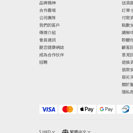
品牌精神
送貨路
合作農場
訂單 
公司團隊
付款資
我們的客戶
點數兌換
傳媒介紹
調解中
會員通訊
聆聽你
餸您健康網誌
顧客回
成為合作伙伴
意見
招聘
退換
退款
惡劣
關於
隱私
$
HKD
繁體中文