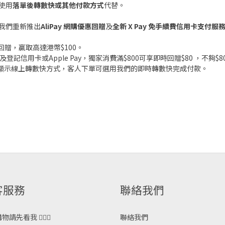
使用
落單後轉數快或其他付款方式
代替。
我們重新推出
AliPay 網購優惠回贈
及
全新 X Pay 免手續費信用卡支付服
的現金券回贈，贏取高達港幣$100。
證及登記信用卡或Apple Pay，獨家消費滿$800可享即時回贈$80 ，不夠$
會重新顯示線上轉數快方式，客人下單可選用我們的即時轉數快完成付款。
客服務
聯絡我們
請先看我 🙋🏻‍♀️
聯絡我們