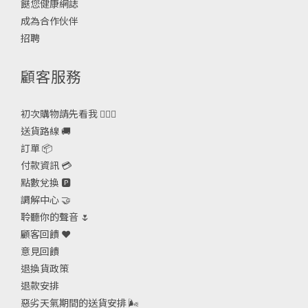
餸您健康網誌
成為合作伙伴
招聘
顧客服務
初次購物請先看我 🙋🏻‍♀️
送貨路線 🚚
訂單 📦
付款資訊 💳
點數兌換 🅿️
調解中心 🤝
聆聽你的聲音 🌷
顧客回饋 ❤️
意見回饋
退換貨政策
退款安排
惡劣天氣期間的送貨安排
🌬