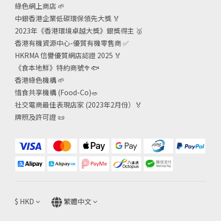
綠色網上商店
🌱
中銀香港企業低碳環保領先大獎
🏅
2023年《香港環境卓越大獎》銀獎得主
🥈
香港有機資源中心-優質有機零售商
✅
HKRMA 信譽優質網店認證 2025
🏅
《食本地鮮》特約商號
🥦🐟
香港綠色機構
🌱
惜食共享機構 (Food-Co)
🥗
社交電商最佳表現店家 (2023年2月份）🏅
牌照及許可證
📜
$
HKD
繁體中文