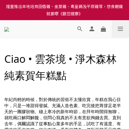
訂單結帳注意事項：送貨方法中選擇區域 - 然後當填寫地址時, 請
隆重推出本地培育田香雞、金棠雞、粵皇鷄及平原雞等，想食靚雞
小心選擇分區及區域, 因資料錯誤會影響前往結帳
就要嚟《餸您健康》
訂單結帳注意事項：送貨方法中選擇區域 - 然後當填寫地址時, 請
小心選擇分區及區域, 因資料錯誤會影響前往結帳
Ciao • 雲茶境 • 淨木森林
純素賀年糕點
年紀尚輕的時候，對於傳統的習俗不太懂欣賞，年糕在我心目
中，只是一堆甜得發膩、充滿人造色素、吃完後把胃撐足老半
天的一團膠狀物。碰上寒冷的新年時節，在拜年時閒得無聊，
就吃兩口解悶解饞，但問心我真的不太有意欲掏錢去買。直到
去年，偶爾認識了從事點心業多年的手足，試吃了有溫度、有