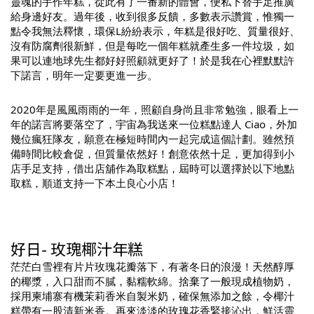
靈魂的手作年糕，從此有了一番新的體會，便私下替手足推廣
給身邊好友。過年後，收到很多反饋，多數表示讚賞，惟獨一
點令我無法釋懷，環保L紛紛表示，年糕是很好吃、質量很好、
沒有防腐劑很新鮮，但是每吃一個年糕就產生多一件垃圾，如
果可以連地球先生都好好照顧就更好了！於是我在心裡默默許
下諾言，明年一定要更進一步。
2020年是風風雨雨的一年，照顧自身尚且非常勉強，眼看上一
年的諾言將要落空了，宇宙為我送來一位糕點達人 
Ciao
，外加
幾位瘋狂隊友，願意在極短時間內一起完成這個計劃。雖然預
備時間比較倉促，但質量依然好！創意依然十足，更加得到小
店手足支持，借出店舖作為取糕點，屆時可以選擇於以下地點
取糕，順道支持一下本土良心小店！
好日- 玫瑰椰汁年糕
茫茫白雪裡有片片玫瑰花瓣落下，有著冬日的浪漫！天然醇厚
的椰漿，入口甜而不膩，黏糯軟綿。捨棄了一般現成植物奶，
採用柬埔寨有機茉莉香米自製米奶，確保無添加之餘，令椰汁
糕帶有一股清新米香。再來淡淡的玫瑰花香緊接沁出，鮮活靈