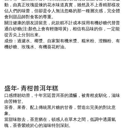
動，由真正玫瑰提煉的花水味道真實，雖然及不上香精那樣攻
佔人們的味蕾，但卻是令人無法忽略的那一種層次感，完全體
會到甜品師對食客的尊重。
關注健康的朋友請留意，此款糕不計成本採用有機砂糖代替普
通白砂糖(注:顏色上會有輕微啡黃)，相信有品味的你，一定能
從舌尖上分別出來。
成份：過濾水、椰漿、自家製有機米漿、糯米粉、澄麵粉、有
機砂糖、玫瑰水、有機葵花籽油。
盛年- 青柑普洱年糕
口感煙韌幼滑，十年宮廷普洱茶的濃釅，被青柑皮馴化，滋味
由苦轉甘。
茶香、果香、配上傳統黑片糖的甘香，營造出完美的對比意
象。
當甜味散去，茶意猶在，頓感人在草木之間，低調中透露氣
魄，茶香縈繞於心的滋味特別深刻。