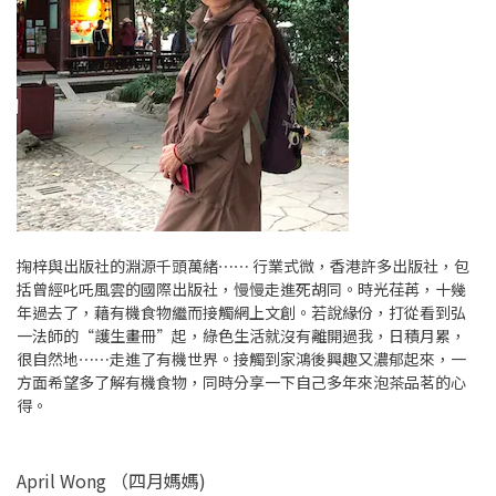
掬梓與出版社的淵源千頭萬緒⋯⋯ 行業式微，香港許多出版社，包
括曾經叱吒風雲的國際出版社，慢慢走進死胡同。時光荏苒，十幾
年過去了，藉有機食物繼而接觸網上文創。若說緣份，打從看到弘
一法師的“護生畫冊”起，綠色生活就沒有離開過我，日積月累，
很自然地⋯⋯走進了有機世界。接觸到家鴻後興趣又濃郁起來，一
方面希望多了解有機食物，同時分享一下自己多年來泡茶品茗的心
得。
April Wong （四月媽媽)