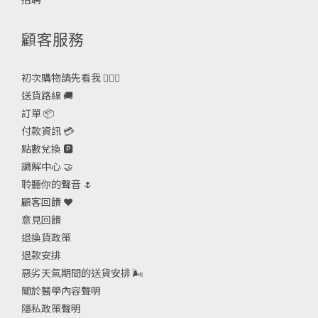
顧客服務
初次購物請先看我 🙋🏻‍♀️
送貨路線 🚚
訂單 📦
付款資訊 💳
點數兌換 🅿️
調解中心 🤝
聆聽你的聲音 🌷
顧客回饋 ❤️
意見回饋
退換貨政策
退款安排
惡劣天氣期間的送貨安排
🌬
關於醫學內容聲明
隱私政策聲明