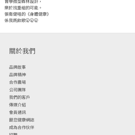
曾學微型森林設計，
樂於找重組的可能。
張衛健唱的《身體健康》
係我既飲歌🤫🤫🤫
關於我們
品牌故事
品牌精神
合作農場
公司團隊
我們的客戶
傳媒介紹
會員通訊
餸您健康網誌
成為合作伙伴
招聘