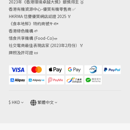
2023年《香港環境卓越大獎》銀獎得主
🥈
香港有機資源中心-優質有機零售商
✅
HKRMA 信譽優質網店認證 2025
🏅
《食本地鮮》特約商號
🥦🐟
香港綠色機構
🌱
惜食共享機構 (Food-Co)
🥗
社交電商最佳表現店家 (2023年2月份）🏅
牌照及許可證
📜
$
HKD
繁體中文