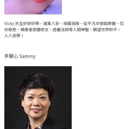
Vicky 天生好奇好學、諸事八卦、捐窿捐隙、從平凡中發掘樂趣、信
仰慈悲，偶像是德蘭修女、證嚴法師等人間神聖，願望世界和平，
人人安樂！
李蘭心 Sammy