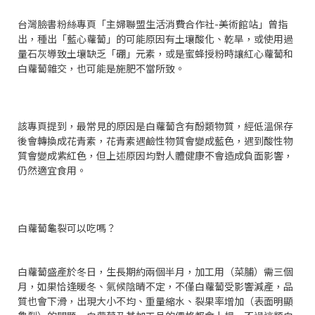
台灣臉書粉絲專頁「主婦聯盟生活消費合作社-美術館站」曾指
出，種出「藍心蘿蔔」的可能原因有土壤酸化、乾旱，或使用過
量石灰導致土壤缺乏「硼」元素，或是蜜蜂授粉時讓紅心蘿蔔和
白蘿蔔雜交，也可能是施肥不當所致。
該專頁提到，最常見的原因是白蘿蔔含有酚類物質，經低溫保存
後會轉換成花青素，花青素遇鹼性物質會變成藍色，遇到酸性物
質會變成紫紅色，但上述原因均對人體健康不會造成負面影響，
仍然適宜食用。
白蘿蔔龜裂可以吃嗎？
白蘿蔔盛產於冬日，生長期約兩個半月，加工用（菜脯）需三個
月，如果恰逢暖冬、氣候陰晴不定，不僅白蘿蔔受影響減產，品
質也會下滑，出現大小不均、重量縮水、裂果率增加（表面明顯