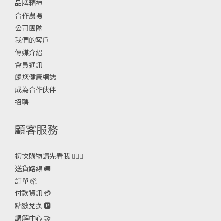
品牌精神
合作農場
公司團隊
我們的客戶
傳媒介紹
會員通訊
餸您健康網誌
成為合作伙伴
招聘
顧客服務
初次購物請先看我 🙋🏻‍♀️
送貨路線 🚚
訂單 📦
付款資訊 💳
點數兌換 🅿️
調解中心 🤝