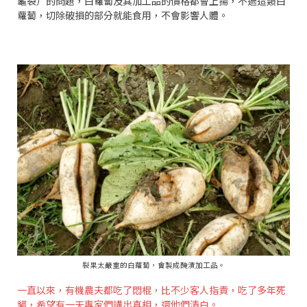
龜裂）的問題，白蘿蔔及其加工品的價格都會上揚，不過這類白
蘿蔔，切除破損的部分就能食用，不會影響人體。
裂果太嚴重的白蘿蔔，會製成醃漬加工品。
一直以來，有機農夫都吃了悶棍，比不少客人指責，吃了多年死
貓，希望有一天專家們講出真相，還他們清白。