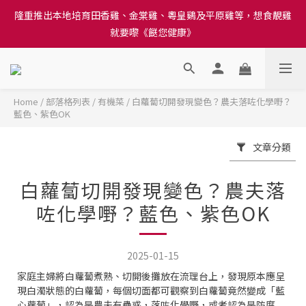
訂單結帳注意事項：送貨方法中選擇區域 - 然後當填寫地址時, 請
隆重推出本地培育田香雞、金棠雞、粵皇鷄及平原雞等，想食靚雞
小心選擇分區及區域, 因資料錯誤會影響前往結帳
就要嚟《餸您健康》
訂單結帳注意事項：送貨方法中選擇區域 - 然後當填寫地址時, 請
小心選擇分區及區域, 因資料錯誤會影響前往結帳
Home
/
部落格列表
/
有機菜
/
白蘿蔔切開發現變色？農夫落咗化學嘢？
藍色、紫色OK
文章分類
白蘿蔔切開發現變色？農夫落
咗化學嘢？藍色、紫色OK
2025-01-15
家庭主婦將白蘿蔔煮熟、切開後攤放在流理台上，發現原本應呈
現白濁狀態的白蘿蔔，每個切面都可觀察到白蘿蔔竟然變成「藍
心蘿蔔」，認為是農夫有蠱惑，落咗化學嘢，或者認為是防腐