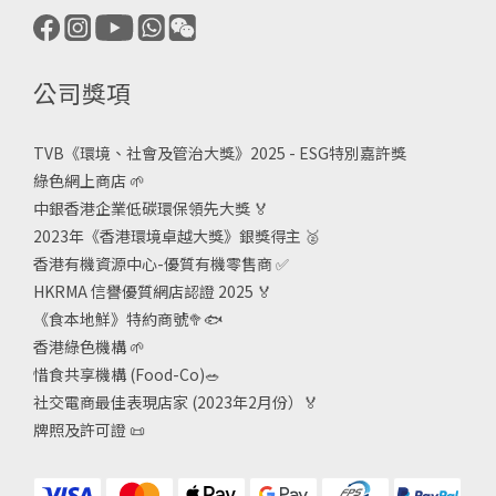
公司獎項
TVB《
環境、社會及管治大獎》2025 - ESG
特別嘉許獎
綠色網上商店
🌱
中銀香港企業低碳環保領先大獎
🏅
2023年《香港環境卓越大獎》銀獎得主
🥈
香港有機資源中心-優質有機零售商
✅
HKRMA 信譽優質網店認證 2025
🏅
《食本地鮮》特約商號
🥦🐟
香港綠色機構
🌱
惜食共享機構 (Food-Co)
🥗
社交電商最佳表現店家 (2023年2月份）🏅
牌照及許可證
📜